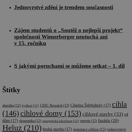
Jednovrstvé zdění je trendem současnosti
Zájem studentů o „Soutěž o nejlepší projekt“
společnosti Wienerberger neutuchá ani
v 15. ročníku
S jakými poruchami se můžeme setkat – 1. díl
Štítky
cihla
Cihelna Štěrboholy
(17)
CEEC Research
(13)
akustika
(12)
bydlení
(11)
cihlové domy
(153)
(146)
cihlové stavby
(33)
e4
fasáda
(20)
dům
(17)
ekonomika
(12)
energetická náročnost
(11)
energie
(12)
Heluz
(210)
hrubá stavba
(17)
inspirace cihlou
(15)
jednovrstvé