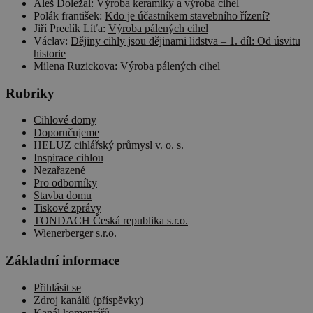
Aleš Doležal
:
Výroba keramiky a výroba cihel
bylo možné
podávat
Polák františek
:
Kdo je účastníkem stavebního řízení?
platné zpráv
Jiří Preclík Líťa
:
Výroba pálených cihel
o používání
Václav
:
Dějiny cihly jsou dějinami lidstva – 1. díl: Od úsvitu
jejich
webových
historie
stránek.
Milena Ruzickova
:
Výroba pálených cihel
CookieScriptConsent
1 rok
Tento soubo
CookieScript
Rubriky
cookie
cscm.cz
používá
služba
Cihlové domy
Cookie-
Script.com k
Doporučujeme
zásadách ochrany soukromí společnosti Google
zapamatován
HELUZ cihlářský průmysl v. o. s.
předvoleb
Inspirace cihlou
souhlasu se
Nezařazené
soubory
cookie
Pro odborníky
návštěvníků.
Stavba domu
Je nutné, aby
Tiskové zprávy
banner
cookie
TONDACH Česká republika s.r.o.
Cookie-
Wienerberger s.r.o.
Script.com
fungoval
Základní informace
správně.
udid
.cscm.cz
4 týdny
Tento cookie
Přihlásit se
2 dny
se používá k
jedinečné
Zdroj kanálů (příspěvky)
identifikaci
Kanál komentářů