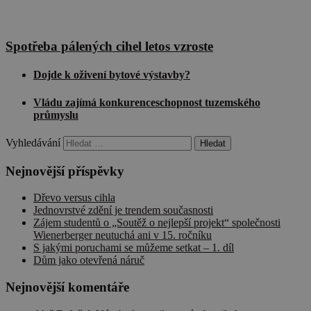
Spotřeba pálených cihel letos vzroste
Dojde k oživení bytové výstavby?
Nezbytně nutné soubory
Výkonové soubory
Vládu zajímá konkurenceschopnost tuzemského
průmyslu
Soubory cílení
Funkční soubory
Nezbytně nutné soubory cookie umožňují
Vyhledávání
základní funkce webových stránek, jako je
přihlášení uživatele a správa účtu. Webové stránky
Nejnovější příspěvky
nelze bez nezbytně nutných souborů cookie
správně používat.
Dřevo versus cihla
Poskytovatel
/
Jednovrstvé zdění je trendem současnosti
Název
Vyprší
Popis
Doména
Zájem studentů o „Soutěž o nejlepší projekt“ společnosti
Wienerberger neutuchá ani v 15. ročníku
__cf_bm
29
Tento soubo
Cloudflare Inc.
minut
cookie se
.onesignal.com
S jakými poruchami se můžeme setkat – 1. díl
58
používá k
Dům jako otevřená náruč
sekund
rozlišení
mezi lidmi a
roboty. To je
Nejnovější komentáře
pro web
přínosné, ab