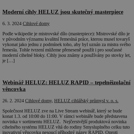
Moderní cihly HELUZ jsou skutečný masterpiece
6. 3. 2024
Cihlové domy
Podle wikipedie je mistrovské dílo (masterpiece): Mistrovské dílo je
v původním významu kvalitní řemeslná práce, kterou musel tovaryš
vykonat jako jednu z podmínek toho, aby byl uznán za mistra svého
řemesla. Tohle tvrzení můžeme přeneseně použít i pro současné
moderní cihelné bloky. Cihly jsou známy a používány po stovky let,
je […]
Webinář HELUZ: HELUZ RAPID – tepelněizolační
věncovka
26. 2. 2024
Cihlové domy
,
HELUZ cihlářský průmysl v. o. s.
Společnost HELUZ zve na Live Stream webinář, který se bude
konat 1.3. od 10:00 do 11:00. V rámci webináře bude představena
novinka v sortimentu HELUZ. Nejčerstvější produktová novinka
cihelného systému HELUZ vítá do rodiny Smysluplného celku tuto
inovativní věncovku nesoucí příhodný název RAPID. Oproti