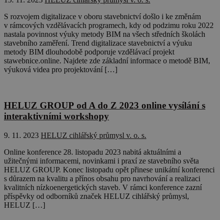
S rozvojem digitalizace v oboru stavebnictví došlo i ke změnám
v rámcových vzdělávacích programech, kdy od podzimu roku 2022
nastala povinnost výuky metody BIM na všech středních školách
stavebního zaměření. Trend digitalizace stavebnictví a výuku
metody BIM dlouhodobě podporuje vzdělávací projekt
stawebnice.online. Najdete zde základní informace o metodě BIM,
výuková videa pro projektování […]
HELUZ GROUP od A do Z 2023 online vysílání s
interaktivními workshopy
9. 11. 2023
HELUZ cihlářský průmysl v. o. s.
Online konference 28. listopadu 2023 nabitá aktuálními a
užitečnými informacemi, novinkami i praxí ze stavebního světa
HELUZ GROUP. Konec listopadu opět přinese unikátní konferenci
s důrazem na kvalitu a přínos obsahu pro navrhování a realizaci
kvalitních nízkoenergetických staveb. V rámci konference zazní
příspěvky od odborníků značek HELUZ cihlářský průmysl,
HELUZ […]