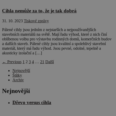
Cihla nemůže za to, že je tak dobrá
31. 10. 2023
Tiskové zprávy
Pálené cihly jsou jedním z nejstarších a nejpoužívanějších
stavebních materiálů na světě. Mají řadu výhod, které z nich činí
oblíbenou volbu pro výstavbu rodinných domů, komerčních budov
a dalších staveb. Pálené cihly jsou kvalitní a spolehlivý stavební
materiál, který má řadu výhod. Jsou pevné, odolné, tepelně a
akusticky izolační a […]
← Previous
1
2
3
4
…
21
Další
Nejnovější
Štítky
Archiv
Nejnovější
Dřevo versus cihla