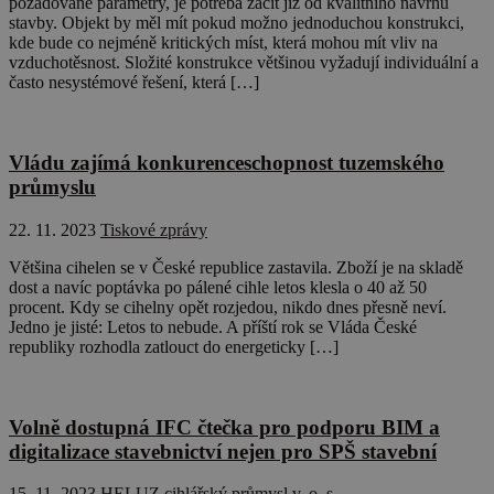
požadované parametry, je potřeba začít již od kvalitního návrhu
stavby. Objekt by měl mít pokud možno jednoduchou konstrukci,
kde bude co nejméně kritických míst, která mohou mít vliv na
vzduchotěsnost. Složité konstrukce většinou vyžadují individuální a
často nesystémové řešení, která […]
Vládu zajímá konkurenceschopnost tuzemského
průmyslu
22. 11. 2023
Tiskové zprávy
Většina cihelen se v České republice zastavila. Zboží je na skladě
dost a navíc poptávka po pálené cihle letos klesla o 40 až 50
procent. Kdy se cihelny opět rozjedou, nikdo dnes přesně neví.
Jedno je jisté: Letos to nebude. A příští rok se Vláda České
republiky rozhodla zatlouct do energeticky […]
Volně dostupná IFC čtečka pro podporu BIM a
digitalizace stavebnictví nejen pro SPŠ stavební
15. 11. 2023
HELUZ cihlářský průmysl v. o. s.