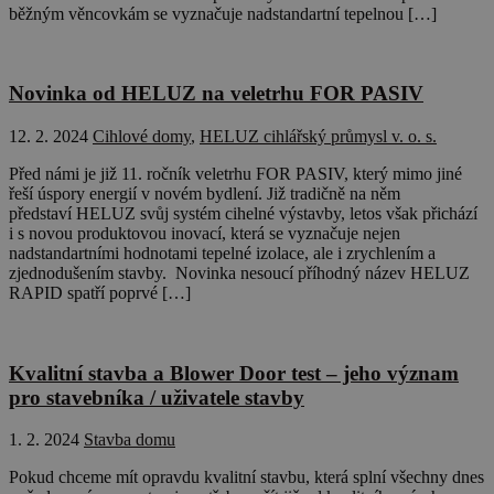
běžným věncovkám se vyznačuje nadstandartní tepelnou […]
Novinka od HELUZ na veletrhu FOR PASIV
12. 2. 2024
Cihlové domy
,
HELUZ cihlářský průmysl v. o. s.
Před námi je již 11. ročník veletrhu FOR PASIV, který mimo jiné
řeší úspory energií v novém bydlení. Již tradičně na něm
představí HELUZ svůj systém cihelné výstavby, letos však přichází
i s novou produktovou inovací, která se vyznačuje nejen
nadstandartními hodnotami tepelné izolace, ale i zrychlením a
zjednodušením stavby. Novinka nesoucí příhodný název HELUZ
RAPID spatří poprvé […]
Kvalitní stavba a Blower Door test – jeho význam
pro stavebníka / uživatele stavby
1. 2. 2024
Stavba domu
Pokud chceme mít opravdu kvalitní stavbu, která splní všechny dnes