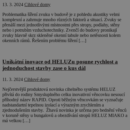
13. 3. 2024
Cihlové domy
Problematika šíření zvuku v budově je z pohledu akustiky velmi
komplexní a zahrnuje mnoho různých faktorů a situací. Zvuky se
přenáší mezi jednotlivými místnostmi přes stropy, podlahy, stěny
nebo i potrubím vzduchotechniky. Zvenčí do budovy pronikají
zvuky hlavně skrz skleněné okenní tabule nebo netěsnosti kolem
okenních rámů. Řešením problému šíření […]
Unikátní inovace od HELUZu posune rychlost a
jednoduchost stavby zase o kus dál
11. 3. 2024
Cihlové domy
Nejčerstvější produktová novinka cihelného systému HELUZ
přivítá do rodiny Smysluplného celku inovativní věncovku nesoucí
příhodný název RAPID. Oproti běžným věncovkám se vyznačuje
nadstandartní tepelnou izolací a výrazným zrychlením a
zjednodušením stavby. Žhavá novinka je určena pro bednění věnců
v koruně stěny u bungalovů a obezdívání stropů HELUZ MIAKO a
má velkou […]