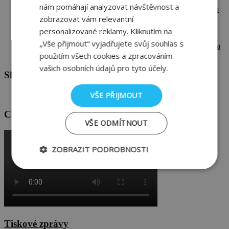
nám pomáhají analyzovat návštěvnost a
Technické nedostatky domu, kterých si často všimnete až po
zobrazovat vám relevantní
nastěhování
Zdravé bydlení začíná ve stěnách. Proč na materiálu záleží
personalizované reklamy. Kliknutím na
víc, než si myslíte
„Vše přijmout“ vyjadřujete svůj souhlas s
Chyby na stavbě #5: Tepelné mosty mohou zvyšovat účty za
použitím všech cookies a zpracováním
energie i zhoršit komfort bydlení
vašich osobních údajů pro tyto účely.
Sledujte nás také na Facebooku
VŠE PŘIJMOUT
Cihla jako dobrá investice
VŠE ODMÍTNOUT
ZOBRAZIT PODROBNOSTI
Nezbytně
Výkonové
Soubory
nutné
soubory
cílení
soubory
Tiskové zprávy
Funkční soubory