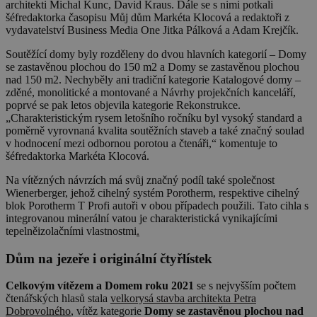
architekti Michal Kunc, David Kraus. Dále se s nimi potkali
šéfredaktorka časopisu Můj dům Markéta Klocová a redaktoři z
vydavatelství Business Media One Jitka Pálková a Adam Krejčík.
Soutěžící domy byly rozděleny do dvou hlavních kategorií – Domy
se zastavěnou plochou do 150 m2 a Domy se zastavěnou plochou
nad 150 m2. Nechyběly ani tradiční kategorie Katalogové domy –
zděné, monolitické a montované a Návrhy projekčních kanceláří,
poprvé se pak letos objevila kategorie Rekonstrukce.
„Charakteristickým rysem letošního ročníku byl vysoký standard a
poměrně vyrovnaná kvalita soutěžních staveb a také značný soulad
v hodnocení mezi odbornou porotou a čtenáři,“ komentuje to
šéfredaktorka Markéta Klocová.
Na vítězných návrzích má svůj značný podíl také společnost
Wienerberger, jehož cihelný systém Porotherm, respektive cihelný
blok Porotherm T Profi autoři v obou případech použili. Tato cihla s
integrovanou minerální vatou je charakteristická vynikajícími
tepelněizolačními vlastnostmi
.
Dům na jezeře i originální čtyřlístek
Celkovým vítězem a Domem roku 2021
se s nejvyšším počtem
čtenářských hlasů stala
velkorysá stavba architekta Petra
Dobrovolného
, vítěz kategorie
Domy se zastavěnou plochou nad