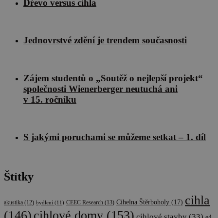
Dřevo versus cihla
Jednovrstvé zdění je trendem současnosti
Zájem studentů o „Soutěž o nejlepší projekt“
společnosti Wienerberger neutuchá ani
v 15. ročníku
S jakými poruchami se můžeme setkat – 1. díl
Štítky
cihla
Cihelna Štěrboholy
(17)
CEEC Research
(13)
akustika
(12)
bydlení
(11)
cihlové domy
(153)
(146)
cihlové stavby
(33)
e4