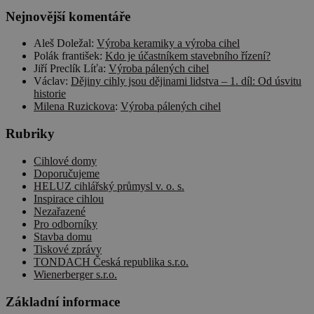
zapamatován
předvoleb
Nejnovější komentáře
souhlasu se
soubory
Aleš Doležal
:
Výroba keramiky a výroba cihel
cookie
návštěvníků.
Polák františek
:
Kdo je účastníkem stavebního řízení?
Je nutné, aby
Jiří Preclík Líťa
:
Výroba pálených cihel
banner
Václav
:
Dějiny cihly jsou dějinami lidstva – 1. díl: Od úsvitu
cookie
Cookie-
historie
Script.com
Milena Ruzickova
:
Výroba pálených cihel
fungoval
správně.
Rubriky
udid
.cscm.cz
4 týdny
Tento cookie
2 dny
se používá k
Cihlové domy
jedinečné
identifikaci
Doporučujeme
zařízení,
HELUZ cihlářský průmysl v. o. s.
která mají
Inspirace cihlou
přístup k
Nezařazené
webové
stránce, aby
Pro odborníky
sledovala
Stavba domu
používání a
Tiskové zprávy
zlepšila
uživatelskou
TONDACH Česká republika s.r.o.
zkušenost.
Wienerberger s.r.o.
Základní informace