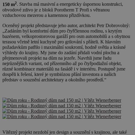
2
150 m
. Stavba má masivní a energeticky úspornou konstrukci,
obvodové zdivo je z bloků Porotherm T Profi s větranou
vzduchovou mezerou a kamennou přizdívkou.
Oceněný projekt představuje jeho autor, architekt Petr Dobrovolný:
„Zadáním byl komfortní dům pro čtyřčlennou rodinu, s krytým
bazénem, velkoprostorovou garáží pro osm automobilů a s obytnou
terasou včetně letní kuchyně pro grilování s přáteli. K hlavním
požadavkům patřilo i maximální soukromí, hodně světla a krásné
výhledy do krajiny. My jsme do zadání přidali vodní plochu a
přejmenovali projekt na dům na jezeře. Navrhli jsme řadu
nejrůznějších variant, od přízemního až po čtyřpodlažní objekt,
různé kombinace materiálů na fasádě i v interiéru. Postupně jsme
dospěli k řešení, které je symbiózou přání investora a našich
představ o souznění architektury a okolního prostředí.“
Vítězný projekt nezdobí jen design a souznění s krajinou, ale také