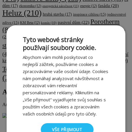
fasáda
(20)
dům
(17)
ekonomika
(12)
energetická náročnost
(11)
energie
(12)
Heluz
(210)
hrubá stavba
(17)
inspirace cihlou
(15)
jednovrstvé
Porotherm
pasivní dům
(22)
zdivo
(15)
KM Beta
(12)
komín
(10)
(89)
rekonstrukce
pro odborníky
(17)
pálená cihla
(15)
pálená taška
(12)
rodinný dům
(37)
soutěž
(28)
(23)
seriál
(26)
rozhovor
(14)
Tyto webové stránky
stavba domu
(251)
stavba
(65)
stavebnictví
používají soubory cookie.
stavební materiál
(114)
střecha
(75)
(44)
střešní
Abychom vám mohli poskytovat co
krytina
(29)
tiskové zprávy
(29)
tisková zpráva
(18)
střešní taška
(13)
nejlepší zážitek, používáme cookies a
Wienerberger
Tondach
(68)
webinář
(15)
výstavba
(11)
zpracováváme vaše osobní údaje. Cookies
(212)
nám pomáhají analyzovat návštěvnost a
zdivo
(22)
zateplení
(14)
zdravé bydlení
(15)
zdění
(11)
zobrazovat vám relevantní
Archiv
personalizované reklamy. Kliknutím na
„Vše přijmout“ vyjadřujete svůj souhlas s
Archiv
použitím všech cookies a zpracováním
vašich osobních údajů pro tyto účely.
Novinky z webu Stavimezcihel.cz
Jak vybrat střešní tašku, aby vám střecha sloužila desítky let
VŠE PŘIJMOUT