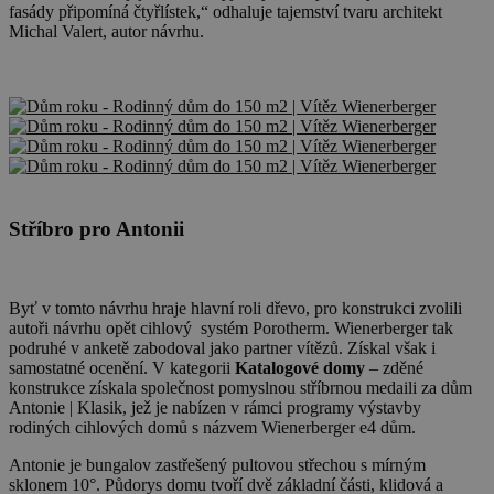
fasády připomíná čtyřlístek,“ odhaluje tajemství tvaru architekt
Michal Valert, autor návrhu.
Stříbro pro Antonii
Byť v tomto návrhu hraje hlavní roli dřevo, pro konstrukci zvolili
autoři návrhu opět cihlový systém Porotherm. Wienerberger tak
podruhé v anketě zabodoval jako partner vítězů. Získal však i
samostatné ocenění. V kategorii
Katalogové domy
– zděné
konstrukce získala společnost pomyslnou stříbrnou medaili za dům
Antonie | Klasik, jež je nabízen v rámci programy výstavby
rodiných cihlových domů s názvem Wienerberger e4 dům.
Antonie je bungalov zastřešený pultovou střechou s mírným
sklonem 10°. Půdorys domu tvoří dvě základní části, klidová a