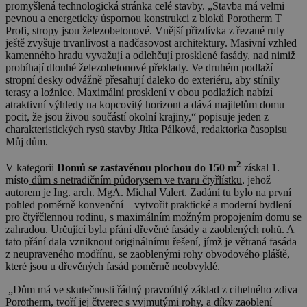
promyšlená technologická stránka celé stavby. „Stavba má velmi
pevnou a energeticky úspornou konstrukci z bloků Porotherm T
Profi, stropy jsou železobetonové. Vnější přizdívka z řezané ruly
ještě zvyšuje trvanlivost a nadčasovost architektury. Masivní vzhled
kamenného hradu vyvažují a odlehčují prosklené fasády, nad nimiž
probíhají dlouhé železobetonové překlady. Ve druhém podlaží
stropní desky odvážně přesahují daleko do exteriéru, aby stínily
terasy a ložnice. Maximální prosklení v obou podlažích nabízí
atraktivní výhledy na kopcovitý horizont a dává majitelům domu
pocit, že jsou živou součástí okolní krajiny,“ popisuje jeden z
charakteristických rysů stavby Jitka Pálková, redaktorka časopisu
Můj dům.
2
V kategorii
Domů se zastavěnou plochou do 150 m
získal 1.
místo
dům s netradičním půdorysem ve tvaru čtyřlístku
, jehož
autorem je Ing. arch. MgA. Michal Valert. Zadání tu bylo na první
pohled poměrně konvenční – vytvořit praktické a moderní bydlení
pro čtyřčlennou rodinu, s maximálním možným propojením domu se
zahradou. Určující byla přání dřevěné fasády a zaoblených rohů. A
tato přání dala vzniknout originálnímu řešení, jímž je větraná fasáda
z neupraveného modřínu, se zaoblenými rohy obvodového pláště,
které jsou u dřevěných fasád poměrně neobvyklé.
„Dům má ve skutečnosti řádný pravoúhlý základ z cihelného zdiva
Porotherm, tvoří jej čtverec s vyjmutými rohy, a díky zaoblení