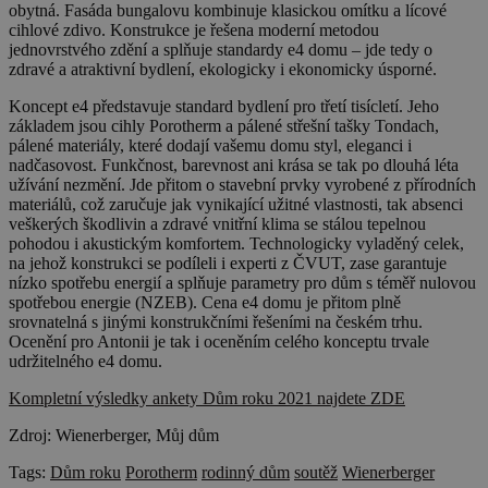
obytná. Fasáda bungalovu kombinuje klasickou omítku a lícové
cihlové zdivo. Konstrukce je řešena moderní metodou
jednovrstvého zdění a splňuje standardy e4 domu – jde tedy o
zdravé a atraktivní bydlení, ekologicky i ekonomicky úsporné.
Koncept e4 představuje standard bydlení pro třetí tisícletí. Jeho
základem jsou cihly Porotherm a pálené střešní tašky Tondach,
pálené materiály, které dodají vašemu domu styl, eleganci i
nadčasovost. Funkčnost, barevnost ani krása se tak po dlouhá léta
užívání nezmění. Jde přitom o stavební prvky vyrobené z přírodních
materiálů, což zaručuje jak vynikající užitné vlastnosti, tak absenci
veškerých škodlivin a zdravé vnitřní klima se stálou tepelnou
pohodou i akustickým komfortem. Technologicky vyladěný celek,
na jehož konstrukci se podíleli i experti z ČVUT, zase garantuje
nízko spotřebu energií a splňuje parametry pro dům s téměř nulovou
spotřebou energie (NZEB). Cena e4 domu je přitom plně
srovnatelná s jinými konstrukčními řešeními na českém trhu.
Ocenění pro Antonii je tak i oceněním celého konceptu trvale
udržitelného e4 domu.
Kompletní výsledky ankety Dům roku 2021 najdete ZDE
Zdroj: Wienerberger, Můj dům
Tags:
Dům roku
Porotherm
rodinný dům
soutěž
Wienerberger