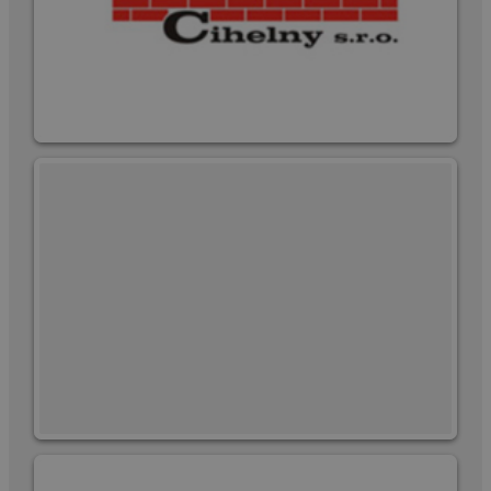
rozlišení
správu stavu
jedinečných
relace.
uživatelů
přiřazením
_fbp
2
Používá
Meta
náhodně
měsíce
Facebook k
Platform
vygenerovan
4
poskytování
Inc.
čísla jako
týdny
řady
.cscm.cz
identifikátoru
reklamních
klienta. Je
produktů, jako
součástí kaž
je nabízení cen
požadavku n
v reálném čase
stránku na w
od inzerentů
a slouží k
třetích stran
výpočtu údaj
návštěvnících
relacích a
kampaních p
analytické
přehledy we
_ga_VLBL4W8KB3
.cscm.cz
1 rok 1
Tento soubo
měsíc
cookie použí
Google Analyt
k zachování
stavu relace.