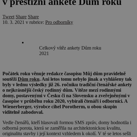
v prestižní anketě Dům roku
Tweet
Share
Share
10. 3. 2021
v rubrice:
Pro odborníky
Celkový vítěz ankety Dům roku
2021
Počátek roku věnuje redakce časopisu Můj dům pravidelně
soutěži
Dům roku
. Ani letos tomu nebylo jinak a vyhlášeny tak
byly v lednu výsledky již 26. ročníku tradiční čtenářské ankety
o nejkrásnější český rodinný dům. Vítěze mezi rodinnými
domy, postavenými v Česku či na Slovensku a zveřejněnými v
časopise v průběhu roku 2020, vybírali čtenáři i odborníci. A
Wienerberger, výrobce cihel Porotherm, u obou skupin
viditelně zabodoval.
Vedle čtenářů, kteří hlasovali formou SMS zpráv, domy hodnotila i
odborná porota, která se zaměřila na architektonickou kvalitu,
originalitu stavby i její kontext vzhledem k okolí. V té se letos sešli