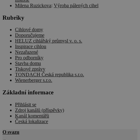
přínosné, ab
Milena Ruzickova
:
Výroba pálených cihel
bylo možné
podávat
platné zpráv
Rubriky
o používání
jejich
webových
Cihlové domy
stránek.
Doporučujeme
HELUZ cihlářský průmysl v. o. s.
CookieScriptConsent
1 rok
Tento soubo
CookieScript
cookie
cscm.cz
Inspirace cihlou
používá
Nezařazené
služba
Pro odborníky
Cookie-
Script.com k
Stavba domu
zásadách ochrany soukromí společnosti Google
zapamatován
Tiskové zprávy
předvoleb
TONDACH Česká republika s.r.o.
souhlasu se
Wienerberger s.r.o.
soubory
cookie
návštěvníků.
Základní informace
Je nutné, aby
banner
cookie
Přihlásit se
Cookie-
Zdroj kanálů (příspěvky)
Script.com
fungoval
Kanál komentářů
správně.
Česká lokalizace
udid
.cscm.cz
4 týdny
Tento cookie
O svazu
2 dny
se používá k
jedinečné