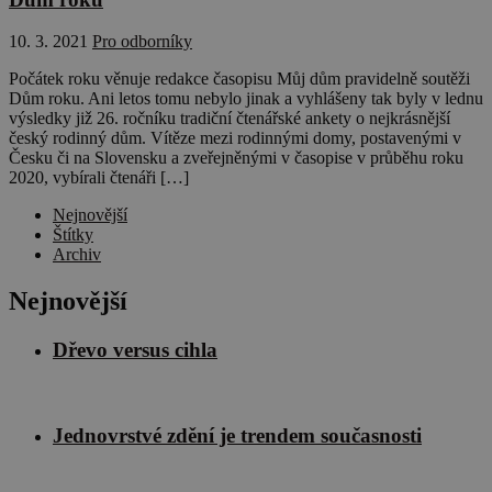
10. 3. 2021
Pro odborníky
Počátek roku věnuje redakce časopisu Můj dům pravidelně soutěži
Dům roku. Ani letos tomu nebylo jinak a vyhlášeny tak byly v lednu
výsledky již 26. ročníku tradiční čtenářské ankety o nejkrásnější
český rodinný dům. Vítěze mezi rodinnými domy, postavenými v
Česku či na Slovensku a zveřejněnými v časopise v průběhu roku
2020, vybírali čtenáři […]
Nejnovější
Štítky
Archiv
Nejnovější
Dřevo versus cihla
Jednovrstvé zdění je trendem současnosti