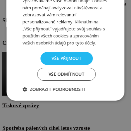
zpracováváme vaše osobní údaje. Cookies
Chyby na stavbě #5: Tepelné mosty mohou zvyšovat účty za
nám pomáhají analyzovat návštěvnost a
energie i zhoršit komfort bydlení
zobrazovat vám relevantní
Sledujte nás také na Facebooku
personalizované reklamy. Kliknutím na
„Vše přijmout“ vyjadřujete svůj souhlas s
použitím všech cookies a zpracováním
vašich osobních údajů pro tyto účely.
Cihla jako dobrá investice
VŠE PŘIJMOUT
VŠE ODMÍTNOUT
ZOBRAZIT PODROBNOSTI
Nezbytně
Výkonové
Soubory
Tiskové zprávy
nutné
soubory
cílení
soubory
Spotřeba pálených cihel letos vzroste