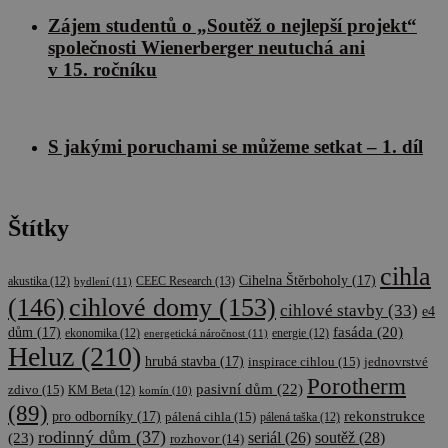
Zájem studentů o „Soutěž o nejlepší projekt“
společnosti Wienerberger neutuchá ani
v 15. ročníku
S jakými poruchami se můžeme setkat – 1. díl
Štítky
cihla
Cihelna Štěrboholy
(17)
CEEC Research
(13)
akustika
(12)
bydlení
(11)
cihlové domy
(153)
(146)
cihlové stavby
(33)
e4
fasáda
(20)
dům
(17)
ekonomika
(12)
energetická náročnost
(11)
energie
(12)
Heluz
(210)
hrubá stavba
(17)
inspirace cihlou
(15)
jednovrstvé
Porotherm
pasivní dům
(22)
zdivo
(15)
KM Beta
(12)
komín
(10)
(89)
rekonstrukce
pro odborníky
(17)
pálená cihla
(15)
pálená taška
(12)
rodinný dům
(37)
soutěž
(28)
(23)
seriál
(26)
rozhovor
(14)