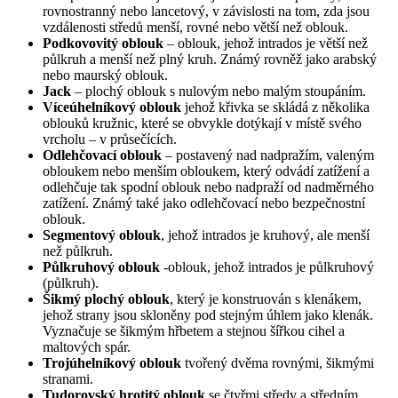
rovnostranný nebo lancetový, v závislosti na tom, zda jsou
vzdálenosti středů menší, rovné nebo větší než oblouk.
Podkovovitý oblouk
– oblouk, jehož intrados je větší než
půlkruh a menší než plný kruh. Známý rovněž jako arabský
nebo maurský oblouk.
Jack
– plochý oblouk s nulovým nebo malým stoupáním.
Víceúhelníkový oblouk
jehož křivka se skládá z několika
oblouků kružnic, které se obvykle dotýkají v místě svého
vrcholu – v průsečících.
Odlehčovací oblouk
– postavený nad nadpražím, valeným
obloukem nebo menším obloukem, který odvádí zatížení a
odlehčuje tak spodní oblouk nebo nadpraží od nadměrného
zatížení. Známý také jako odlehčovací nebo bezpečnostní
oblouk.
Segmentový oblouk
, jehož intrados je kruhový, ale menší
než půlkruh.
Půlkruhový oblouk
-oblouk, jehož intrados je půlkruhový
(půlkruh).
Šikmý plochý oblouk
, který je konstruován s klenákem,
jehož strany jsou skloněny pod stejným úhlem jako klenák.
Vyznačuje se šikmým hřbetem a stejnou šířkou cihel a
maltových spár.
Trojúhelníkový oblouk
tvořený dvěma rovnými, šikmými
stranami.
Tudorovský hrotitý oblouk
se čtyřmi středy a středním