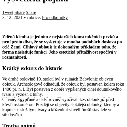
Tweet
Share
Share
3. 12. 2021
v rubrice:
Pro odborníky
Zděná klenba je jedním z nejstarších konstrukčních prvků a
není proto divu, že se vyskytuje v mnoha podobách doslova po
celé Zemi. Cihlový oblouk je dokonalým příkladem toho, že
forma následuje funkci. Jeho estetická přitažlivost spočívá v
rozmanitosti.
Krátký exkurz do historie
Ve druhé polovině 19. století byl v ruinách Babylonie objeven
oblouk. Archeologové odhadují, že oblouk byl postaven kolem roku
1400 př. n. l. Byl postaven z dobře vypálených cihel doutníkového
tvaru a vyzděn z hlíny.
Číňané, Egypťané a další rovněž využívali tzv. oblouk již před
křesťanskou érou. Později se objevily složitější oblouky, klenby a
kopule se složitými tvary a kříženími stavěli římští stavitelé ve
středověku.
Trocha pojmů