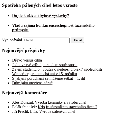
Spotřeba pálených cihel letos vzroste
Dojde k oživení bytové výstavby?
Vládu zajímá konkurenceschopnost tuzemského
průmyslu
Vyhledávání
Nejnovější příspěvky
Dřevo versus cihla
Jednovrstvé zdění je trendem současnosti
Zájem studentů o „Soutěž o nejlepší projekt“ společnosti
Wienerberger neutuchá ani v 15. ročníku
S jakými poruchami se můžeme setkat – 1. díl
Dům jako otevřená náruč
Nejnovější komentáře
Aleš Doležal
:
Výroba keramiky a výroba cihel
Polák františek
:
Kdo je účastníkem stavebního řízení?
Jiří Preclík Líťa
:
Výroba pálených cihel