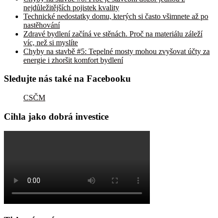
nejdůležitějších pojistek kvality
Technické nedostatky domu, kterých si často všimnete až po
nastěhování
Zdravé bydlení začíná ve stěnách. Proč na materiálu záleží
víc, než si myslíte
Chyby na stavbě #5: Tepelné mosty mohou zvyšovat účty za
energie i zhoršit komfort bydlení
Sledujte nás také na Facebooku
CSČM
Cihla jako dobrá investice