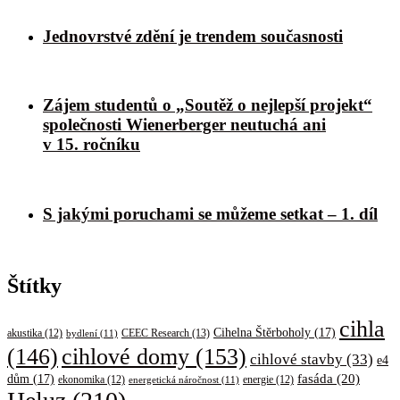
Jednovrstvé zdění je trendem současnosti
Zájem studentů o „Soutěž o nejlepší projekt“
společnosti Wienerberger neutuchá ani
v 15. ročníku
S jakými poruchami se můžeme setkat – 1. díl
Štítky
cihla
Cihelna Štěrboholy
(17)
CEEC Research
(13)
akustika
(12)
bydlení
(11)
cihlové domy
(153)
(146)
cihlové stavby
(33)
e4
fasáda
(20)
dům
(17)
ekonomika
(12)
energetická náročnost
(11)
energie
(12)