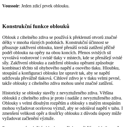
Voussoir
: Jeden zdicí prvek oblouku.
Konstrukční funkce oblouků
Oblouk z cihelného zdiva se používá k překlenutí otvorů značné
délky v mnoha různých podobách. Konstrukční účinnost se
přisuzuje zakřivení oblouku, které přenáší svislá zatížení příčně
podél oblouku na opěry na obou koncích. Přenos svislých sil
vyvolává vodorovné i svislé tlaky v místech, kde se přenášejí svislé
síly. Zakřivení oblouku a zadržení oblouku opěrami způsobuje
kombinaci těchto sil ohybového napětí a osového tlaku. Hloubku,
stoupání a konfiguraci oblouku lze upravit tak, aby se napětí
udržovala převážně tlaková. Cihlové zdivo je v tlaku velmi pevné,
takže oblouky z cihelného zdiva mohou unést značné zatížení.
Historicky se oblouky stavěly z nevyztuženého zdiva. Většina
oblouků z cihelného zdiva je proto i nadále z nevyztuženého zdiva.
Oblouky s velmi dlouhým rozpětím a oblouky s malým stoupáním
mohou vyžadovat ocelovou výztuž, aby se odolával napětí v tahu. I
zmenšení velikosti opěr a tloušťky oblouku z důvodu úspory může
vyžadovat začlenění výztuže.