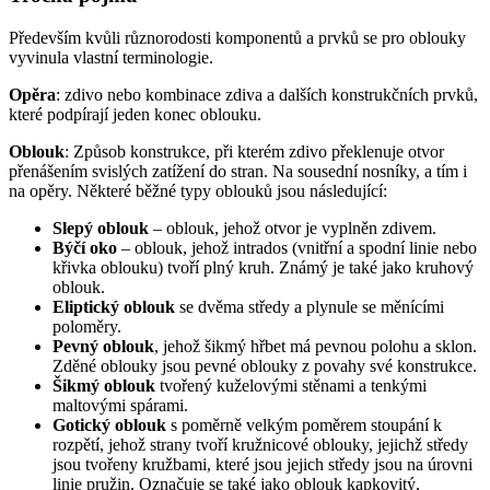
Především kvůli různorodosti komponentů a prvků se pro oblouky
vyvinula vlastní terminologie.
Opěra
: zdivo nebo kombinace zdiva a dalších konstrukčních prvků,
které podpírají jeden konec oblouku.
Oblouk
: Způsob konstrukce, při kterém zdivo překlenuje otvor
přenášením svislých zatížení do stran. Na sousední nosníky, a tím i
na opěry. Některé běžné typy oblouků jsou následující:
Slepý oblouk
– oblouk, jehož otvor je vyplněn zdivem.
Býčí oko
– oblouk, jehož intrados (vnitřní a spodní linie nebo
křivka oblouku) tvoří plný kruh. Známý je také jako kruhový
oblouk.
Eliptický oblouk
se dvěma středy a plynule se měnícími
poloměry.
Pevný oblouk
, jehož šikmý hřbet má pevnou polohu a sklon.
Zděné oblouky jsou pevné oblouky z povahy své konstrukce.
Šikmý oblouk
tvořený kuželovými stěnami a tenkými
maltovými spárami.
Gotický oblouk
s poměrně velkým poměrem stoupání k
rozpětí, jehož strany tvoří kružnicové oblouky, jejichž středy
jsou tvořeny kružbami, které jsou jejich středy jsou na úrovni
linie pružin. Označuje se také jako oblouk kapkovitý,