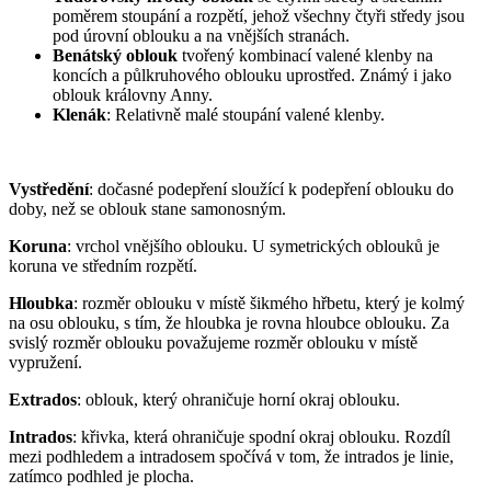
poměrem stoupání a rozpětí, jehož všechny čtyři středy jsou
pod úrovní oblouku a na vnějších stranách.
Benátský oblouk
tvořený kombinací valené klenby na
koncích a půlkruhového oblouku uprostřed. Známý i jako
oblouk královny Anny.
Klenák
: Relativně malé stoupání valené klenby.
Vystředění
: dočasné podepření sloužící k podepření oblouku do
doby, než se oblouk stane samonosným.
Koruna
: vrchol vnějšího oblouku. U symetrických oblouků je
koruna ve středním rozpětí.
Hloubka
: rozměr oblouku v místě šikmého hřbetu, který je kolmý
na osu oblouku, s tím, že hloubka je rovna hloubce oblouku. Za
svislý rozměr oblouku považujeme rozměr oblouku v místě
vypružení.
Extrados
: oblouk, který ohraničuje horní okraj oblouku.
Intrados
: křivka, která ohraničuje spodní okraj oblouku. Rozdíl
mezi podhledem a intradosem spočívá v tom, že intrados je linie,
zatímco podhled je plocha.