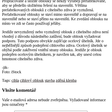
Propracované a složité oblouky se někdy vyrábějí prefabrikovaně,
aby se předešlo složitému řešení na staveništi. Většina
prefabrikovaných oblouků z cihelného zdiva je vyztužená.
Prefabrikované oblouky se staví mimo staveniště a dopravují se na
staveniště nebo se staví přímo na staveništi. Ke zvedání oblouku na
místo ve zdi se často používají jeřáby.
Jestliže nevyztužený nebo vyztužený oblouk z cihelného zdiva není
vhodný z důvodu následného zatížení, bude oblouk vyžadovat
podporu. Tuto podporu obvykle zajišťuje ocelový úhelník. Jde o
nejběžnější způsob podepření cihlového zdiva. Ocelový úhelník se
ohýbá podle zakřivení vnitřní strany oblouku. Jestliže je oblouk
podepřen ocelovým úhelníkem, je navržen tak, aby unesl celou
hmotnost cihelného zdiva.
-jik-
Foto: iStock
Tags:
cihla
cihlový oblouk
stavba
zděná klenba
Vložte komentář
Vaše e-mailová adresa nebude zveřejněna.
Vyžadované informace
jsou označeny
*