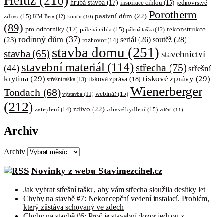
Heluz
(210)
hrubá stavba
(17)
inspirace cihlou
(15)
jednovrstvé
Porotherm
pasivní dům
(22)
zdivo
(15)
KM Beta
(12)
komín
(10)
(89)
rekonstrukce
pro odborníky
(17)
pálená cihla
(15)
pálená taška
(12)
rodinný dům
(37)
soutěž
(28)
(23)
seriál
(26)
rozhovor
(14)
stavba domu
(251)
stavba
(65)
stavebnictví
stavební materiál
(114)
střecha
(75)
(44)
střešní
krytina
(29)
tiskové zprávy
(29)
tisková zpráva
(18)
střešní taška
(13)
Wienerberger
Tondach
(68)
webinář
(15)
výstavba
(11)
(212)
zdivo
(22)
zateplení
(14)
zdravé bydlení
(15)
zdění
(11)
Archiv
Archiv
Novinky z webu Stavimezcihel.cz
Jak vybrat střešní tašku, aby vám střecha sloužila desítky let
Chyby na stavbě #7: Nekoncepční vedení instalací. Problém,
který zůstává schovaný ve zdech
Chyby na stavbě #6: Proč je stavební dozor jednou z