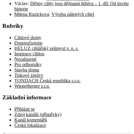
Václav
:
Dějiny cihly jsou dějinami lidstva – 1. díl: Od úsvitu
historie
Milena Ruzickova
:
Výroba pálených cihel
Rubriky
Cihlové domy
Doporučujeme
HELUZ cihlářský průmysl v. o. s.
Inspirace cihlou
Nezařazené
Pro odborníky
Stavba domu
Tiskové zprávy
TONDACH Česká republika s.r.o.
Wienerberger s.r.o.
Základní informace
Přihlásit se
Zdroj kanálů (příspěvky)
Kanál komentářů
Česká lokalizace