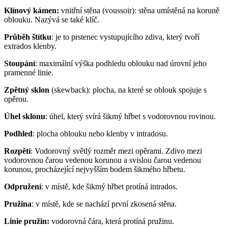
Klínový kámen:
vnitřní stěna (voussoir): stěna umístěná na koruně
oblouku. Nazývá se také klíč.
Průběh štítku
: je to prstenec vystupujícího zdiva, který tvoří
extrados klenby.
Stoupání
: maximální výška podhledu oblouku nad úrovní jeho
pramenné linie.
Zpětný sklon
(skewback): plocha, na které se oblouk spojuje s
opěrou.
Úhel sklonu
: úhel, který svírá šikmý hřbet s vodorovnou rovinou.
Podhled
: plocha oblouku nebo klenby v intradosu.
Rozpětí
: Vodorovný světlý rozměr mezi opěrami. Zdivo mezi
vodorovnou čarou vedenou korunou a svislou čarou vedenou
korunou, procházející nejvyšším bodem šikmého hřbetu.
Odpružení
: v místě, kde šikmý hřbet protíná intrados.
Pružina
: v místě, kde se nachází první zkosená stěna.
Linie pružin:
vodorovná čára, která protíná pružinu.