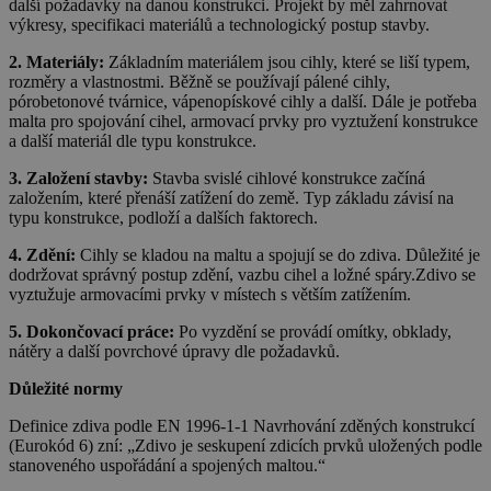
další požadavky na danou konstrukci. Projekt by měl zahrnovat
výkresy, specifikaci materiálů a technologický postup stavby.
2. Materiály:
Základním materiálem jsou cihly, které se liší typem,
rozměry a vlastnostmi. Běžně se používají pálené cihly,
pórobetonové tvárnice, vápenopískové cihly a další. Dále je potřeba
malta pro spojování cihel, armovací prvky pro vyztužení konstrukce
a další materiál dle typu konstrukce.
3. Založení stavby:
Stavba svislé cihlové konstrukce začíná
založením, které přenáší zatížení do země. Typ základu závisí na
typu konstrukce, podloží a dalších faktorech.
4. Zdění:
Cihly se kladou na maltu a spojují se do zdiva. Důležité je
dodržovat správný postup zdění, vazbu cihel a ložné spáry.Zdivo se
vyztužuje armovacími prvky v místech s větším zatížením.
5. Dokončovací práce:
Po vyzdění se provádí omítky, obklady,
nátěry a další povrchové úpravy dle požadavků.
Důležité normy
Definice zdiva podle EN 1996-1-1 Navrhování zděných konstrukcí
(Eurokód 6) zní: „Zdivo je seskupení zdicích prvků uložených podle
stanoveného uspořádání a spojených maltou.“