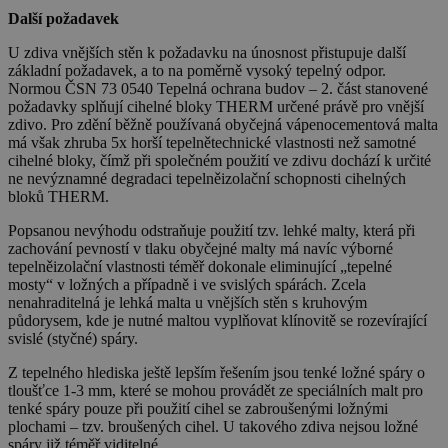
Další požadavek
U zdiva vnějších stěn k požadavku na únosnost přistupuje další
základní požadavek, a to na poměrně vysoký tepelný odpor.
Normou ČSN 73 0540 Tepelná ochrana budov – 2. část stanovené
požadavky splňují cihelné bloky THERM určené právě pro vnější
zdivo. Pro zdění běžně používaná obyčejná vápenocementová malta
má však zhruba 5x horší tepelnětechnické vlastnosti než samotné
cihelné bloky, čímž při společném použití ve zdivu dochází k určité
ne nevýznamné degradaci tepelněizolační schopnosti cihelných
bloků THERM.
Popsanou nevýhodu odstraňuje použití tzv. lehké malty, která při
zachování pevností v tlaku obyčejné malty má navíc výborné
tepelněizolační vlastnosti téměř dokonale eliminující „tepelné
mosty“ v ložných a případně i ve svislých spárách. Zcela
nenahraditelná je lehká malta u vnějších stěn s kruhovým
půdorysem, kde je nutné maltou vyplňovat klínovitě se rozevírající
svislé (styčné) spáry.
Z tepelného hlediska ještě lepším řešením jsou tenké ložné spáry o
tloušťce 1-3 mm, které se mohou provádět ze speciálních malt pro
tenké spáry pouze při použití cihel se zabroušenými ložnými
plochami – tzv. broušených cihel. U takového zdiva nejsou ložné
spáry již téměř viditelné.