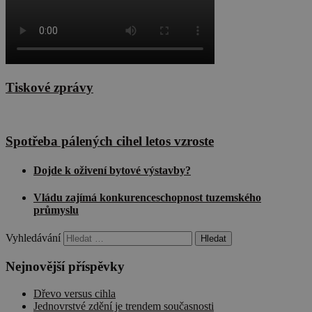
Tiskové zprávy
Spotřeba pálených cihel letos vzroste
Dojde k oživení bytové výstavby?
Vládu zajímá konkurenceschopnost tuzemského
průmyslu
Vyhledávání
Nejnovější příspěvky
Dřevo versus cihla
Jednovrstvé zdění je trendem současnosti