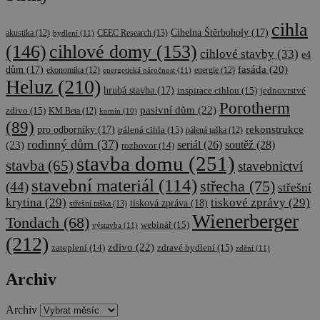
cihla
Cihelna Štěrboholy
(17)
CEEC Research
(13)
akustika
(12)
bydlení
(11)
cihlové domy
(153)
(146)
cihlové stavby
(33)
e4
fasáda
(20)
dům
(17)
ekonomika
(12)
energetická náročnost
(11)
energie
(12)
Heluz
(210)
hrubá stavba
(17)
inspirace cihlou
(15)
jednovrstvé
Porotherm
pasivní dům
(22)
zdivo
(15)
KM Beta
(12)
komín
(10)
(89)
rekonstrukce
pro odborníky
(17)
pálená cihla
(15)
pálená taška
(12)
rodinný dům
(37)
soutěž
(28)
(23)
seriál
(26)
rozhovor
(14)
stavba domu
(251)
stavba
(65)
stavebnictví
stavební materiál
(114)
střecha
(75)
(44)
střešní
krytina
(29)
tiskové zprávy
(29)
tisková zpráva
(18)
střešní taška
(13)
Wienerberger
Tondach
(68)
webinář
(15)
výstavba
(11)
(212)
zdivo
(22)
zateplení
(14)
zdravé bydlení
(15)
zdění
(11)
Archiv
Archiv