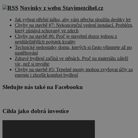
Novinky z webu Stavimezcihel.cz
Jak vybrat střešní tašku, aby vám střecha sloužila desítky let
Chyby na stavbě #7: Nekoncepční vedení instalací. Problém,
který zůstává schovaný ve zdech
Chyby na stavbě #6: Proč je stavební dozor jednou z
nejdůležitějších pojistek kvality
Technické nedostatky domu, kterých si často všimnete až po
nastěhování
Zdravé bydlení začíná ve stěnách. Proč na materiálu záleží
víc, než si myslíte
Chyby na stavbě #5: Tepelné mosty mohou zvyšovat účty za
energie i zhoršit komfort bydlení
Sledujte nás také na Facebooku
Cihla jako dobrá investice