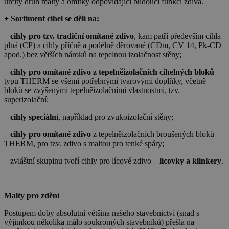
určitý druh malty a omítky odpovídající budoucí funkci zdiva.
+ Sortiment cihel se dělí na:
–
cihly pro tzv. tradiční omítané zdivo
, kam patří především cihla
plná (CP) a cihly příčně a podélně děrované (CDm, CV 14, Pk-CD
apod.) bez větších nároků na tepelnou izolačnost stěny;
–
cihly pro omítané zdivo z tepelněizolačních cihelných bloků
typu THERM se všemi potřebnými tvarovými doplňky, včetně
bloků se zvýšenými tepelněizolačními vlastnostmi, tzv.
superizolační;
–
cihly speciální
, například pro zvukoizolační stěny;
–
cihly pro omítané zdivo
z tepelněizolačních broušených bloků
THERM, pro tzv. zdivo s maltou pro tenké spáry;
– zvláštní skupinu tvoří cihly pro lícové zdivo –
lícovky a klinkery
.
Malty pro zdění
Postupem doby absolutní většina našeho stavebnictví (snad s
výjimkou několika málo soukromých stavebníků) přešla na