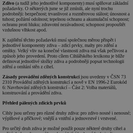
Zdivo
(a tudíž jeho jednotlivé komponenty) musí splňovat základní
požadavky. O některých jsme se již zmínili, ale nyní trochu
podrobněji: bezpečnost; trvanlivost a rozměrovou stálost; únosnost a
tuhost; požární odolnost; tepelnou ochranu a akumulační schopnost;
ochranu proti hluku; zdravotní nezávadnost; schopnost propouštět
vzdušnou vlhkost apod.
K zajištění těchto požadavků musí společnou měrou přispět i
jednotlivé komponenty zdiva – zdicí prvky, malty pro zdění a
omítky. Velký vliv na konečné vlastnosti zdiva má však pečlivost a
způsob jeho provedení. Proto cílem Cihlářského lexikonu je blíže
definovat jednotlivé složky zdiva a podrobněji popsat technologii
zdění a omítání stěn z cihel.
Zásady provádění zděných konstrukcí
jsou uvedeny v ČSN 73
2310 Provádění zděných konstrukcí a nově v EN 1996-2 Eurokód
6: Navrhování zděných konstrukcí – Část 2: Volba materiálů,
konstruování a provádění zdiva.
Přehled pálených zdicích prvků
Cihly jsou určeny pro různé druhy zdiva: pro zdivo nosné i nenosné;
výplňové a příčkové; vnější a vnitřní a jednovrstvé i vrstvené.
Pro určitý druh zdiva je možné použít pouze některé druhy cihel a