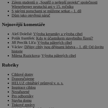
Zájem studentů o „Soutěž o nejlepší projekt“ společnosti
Wienerberger neutuchá ani v 15. ročníku
S jakými poruchami se můžeme setkat – 1. díl
Dům jako otevřená náruč
Nejnovější komentáře
Aleš Doležal
:
Výroba keramiky a výroba cihel
Polák františek
:
Kdo je účastníkem stavebního řízení?
Jiří Preclík Líťa
:
Výroba pálených cihel
Václav
:
Dějiny cihly jsou dějinami lidstva – 1. díl: Od úsvitu
historie
Milena Ruzickova
:
Výroba pálených cihel
Rubriky
Cihlové domy
Doporučujeme
HELUZ cihlářský průmysl v. o. s.
Inspirace cihlou
Nezařazené
Pro odborníky
Stavba domu
Tiskové zprávy