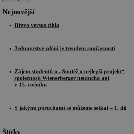
Nejnovější
Dřevo versus cihla
Jednovrstvé zdění je trendem současnosti
Zájem studentů o „Soutěž o nejlepší projekt“
společnosti Wienerberger neutuchá ani
v 15. ročníku
S jakými poruchami se můžeme setkat – 1. díl
Štítky