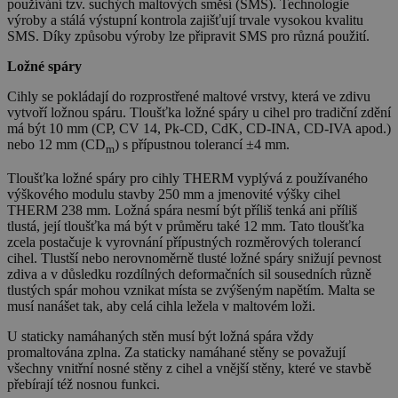
používání tzv. suchých maltových směsí (SMS). Technologie
výroby a stálá výstupní kontrola zajišťují trvale vysokou kvalitu
SMS. Díky způsobu výroby lze připravit SMS pro různá použití.
Ložné spáry
Cihly se pokládají do rozprostřené maltové vrstvy, která ve zdivu
vytvoří ložnou spáru. Tloušťka ložné spáry u cihel pro tradiční zdění
má být 10 mm (CP, CV 14, Pk-CD, CdK, CD-INA, CD-IVA apod.)
nebo 12 mm (CD
) s přípustnou tolerancí ±4 mm.
m
Tloušťka ložné spáry pro cihly THERM vyplývá z používaného
výškového modulu stavby 250 mm a jmenovité výšky cihel
THERM 238 mm. Ložná spára nesmí být příliš tenká ani příliš
tlustá, její tloušťka má být v průměru také 12 mm. Tato tloušťka
zcela postačuje k vyrovnání přípustných rozměrových tolerancí
cihel. Tlustší nebo nerovnoměrně tlusté ložné spáry snižují pevnost
zdiva a v důsledku rozdílných deformačních sil sousedních různě
tlustých spár mohou vznikat místa se zvýšeným napětím. Malta se
musí nanášet tak, aby celá cihla ležela v maltovém loži.
U staticky namáhaných stěn musí být ložná spára vždy
promaltována zplna. Za staticky namáhané stěny se považují
všechny vnitřní nosné stěny z cihel a vnější stěny, které ve stavbě
přebírají též nosnou funkci.