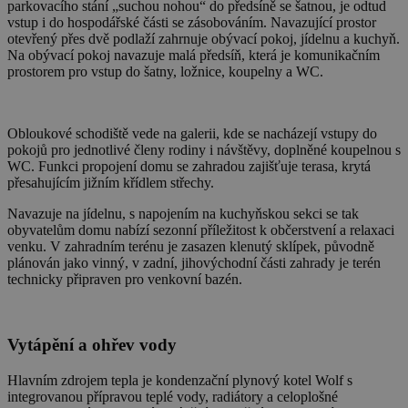
parkovacího stání „suchou nohou“ do předsíně se šatnou, je odtud
vstup i do hospodářské části se zásobováním. Navazující prostor
otevřený přes dvě podlaží zahrnuje obývací pokoj, jídelnu a kuchyň.
Na obývací pokoj navazuje malá předsíň, která je komunikačním
prostorem pro vstup do šatny, ložnice, koupelny a WC.
Obloukové schodiště vede na galerii, kde se nacházejí vstupy do
pokojů pro jednotlivé členy rodiny i návštěvy, doplněné koupelnou s
WC. Funkci propojení domu se zahradou zajišťuje terasa, krytá
přesahujícím jižním křídlem střechy.
Navazuje na jídelnu, s napojením na kuchyňskou sekci se tak
obyvatelům domu nabízí sezonní příležitost k občerstvení a relaxaci
venku. V zahradním terénu je zasazen klenutý sklípek, původně
plánován jako vinný, v zadní, jihovýchodní části zahrady je terén
technicky připraven pro venkovní bazén.
Vytápění a ohřev vody
Hlavním zdrojem tepla je kondenzační plynový kotel Wolf s
integrovanou přípravou teplé vody, radiátory a celoplošné