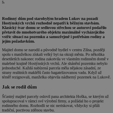
s.
Rodinný dům pod starobylým hradem Lukov na pozadí
Hostýnských vrchů rozhodně nepatří k běžným stavbám.
Klasický tvar domu se sedlovou střechou se autorovi podařilo
přetavit do mnohotvarého objektu maximálně vycházejícího
vstříc situaci na pozemku a samozřejmě i potřebám rodiny a
jejím požadavkům.
Majitel domu se narodil a původně bydlel v centru Zlína, později
spolu s manželkou získali velký byt na okraji města. Po několika
desetiletích nakonec rodina zakotvila ve vlastním rodinném domě v
malebné krajině Hostýnských vrchů. Ale shánění pozemku nebylo
jednoduché. Každá nabízená parcela měla nějakou zásadní, ze
strany realitních makléřů často bagatelizovanou vadu. Když už
téměř rezignovali, manželka objevila nádherný pozemek na Lukově.
Jak se rodil dům
Šťastný majitel parcely oslovil pana architekta Hoška, se kterým už
spolupracoval v rámci své výrobní firmy, a požádal ho o projekt
rodinného domu. Rozhodli se nic neriskovat, vždycky si přáli
tradiční, poctivou zděnou stavbu.