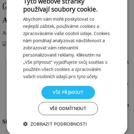
Tyto webové stránky
(212)
zdivo
(22)
zateplení
(14)
zdravé bydlení
(15)
zdění
(11)
používají soubory cookie.
Abychom vám mohli poskytovat co
Archiv
nejlepší zážitek, používáme cookies a
Archiv
zpracováváme vaše osobní údaje. Cookies
nám pomáhají analyzovat návštěvnost a
Novinky z webu Stavimezcihel.cz
zobrazovat vám relevantní
personalizované reklamy. Kliknutím na
Jak vybrat střešní tašku, aby vám střecha sloužila desítky let
„Vše přijmout“ vyjadřujete svůj souhlas s
Chyby na stavbě #7: Nekoncepční vedení instalací. Problém,
který zůstává schovaný ve zdech
použitím všech cookies a zpracováním
Chyby na stavbě #6: Proč je stavební dozor jednou z
vašich osobních údajů pro tyto účely.
nejdůležitějších pojistek kvality
Technické nedostatky domu, kterých si často všimnete až po
nastěhování
VŠE PŘIJMOUT
Zdravé bydlení začíná ve stěnách. Proč na materiálu záleží
víc, než si myslíte
Chyby na stavbě #5: Tepelné mosty mohou zvyšovat účty za
VŠE ODMÍTNOUT
energie i zhoršit komfort bydlení
Sledujte nás také na Facebooku
ZOBRAZIT PODROBNOSTI