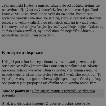
„Pan architekt Hošek je umělec, takže bylo od počátku zřejmé, že
nenavrhne nějaký tuctový domeček. Jen jsem ho musel poněkud
krotit ve velikosti, abychom se vešli do rozpočtu. Potom jsme
společně oslovili pana stavitele Krejzu, který se postaral o stavební
práce, a to velmi kvalitně. I po pěti letech užívání je každý detail
jako nový, což nebývá častým jevem,“ vysvětluje majitel. Nakonec,
aniž to někdo zamýšlel, byl nový dům tím nejlepším dárkem k
padesátým narozeninám pána domu.
Koncepce a dispozice
Určující pro celou koncepci domu bylo situování pozemku a jeho
orientace ke světovým stranám s ohledem na výhled a na zásady
nízkoenergetické výstavby. Dům ve svahu, v terénním zářezu je
nepodsklepený, přízemí se přelévá do plně využitého podkroví. To
vyusťuje v obytnou galerii obemykající spodní společenský pokoj,
obě podlaží jsou propojena otevřeným obloukovým schodištěm.
Také se podívejte:
Dům, který levituje a rozkročil se přes dva
pozemky
A jak tato dispozice funguje? Z ulice se prochází přes kryté