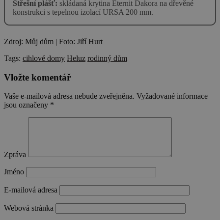
Střešní plášť:
skládaná krytina Eternit Dakora na dřevěné
konstrukci s tepelnou izolací URSA 200 mm.
Zdroj: Můj dům | Foto: Jiří Hurt
Tags:
cihlové domy
Heluz
rodinný dům
Vložte komentář
Vaše e-mailová adresa nebude zveřejněna.
Vyžadované informace
jsou označeny
*
Zpráva
Jméno
E-mailová adresa
Webová stránka