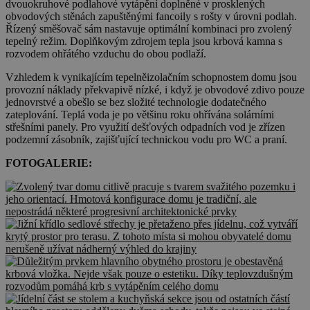
dvouokruhové podlahové vytápění doplněné v prosklených
obvodových stěnách zapuštěnými fancoily s rošty v úrovni podlah.
Řízený směšovač sám nastavuje optimální kombinaci pro zvolený
tepelný režim. Doplňkovým zdrojem tepla jsou krbová kamna s
rozvodem ohřátého vzduchu do obou podlaží.
Vzhledem k vynikajícím tepelněizolačním schopnostem domu jsou
provozní náklady překvapivě nízké, i když je obvodové zdivo pouze
jednovrstvé a obešlo se bez složité technologie dodatečného
zateplování. Teplá voda je po většinu roku ohřívána solárními
střešními panely. Pro využití dešťových odpadních vod je zřízen
podzemní zásobník, zajišťující technickou vodu pro WC a praní.
FOTOGALERIE: