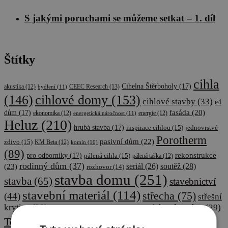
S jakými poruchami se můžeme setkat – 1. díl
Štítky
cihla
Cihelna Štěrboholy
(17)
CEEC Research
(13)
akustika
(12)
bydlení
(11)
cihlové domy
(153)
(146)
cihlové stavby
(33)
e4
fasáda
(20)
dům
(17)
ekonomika
(12)
energetická náročnost
(11)
energie
(12)
Heluz
(210)
hrubá stavba
(17)
inspirace cihlou
(15)
jednovrstvé
Porotherm
pasivní dům
(22)
zdivo
(15)
KM Beta
(12)
komín
(10)
(89)
rekonstrukce
pro odborníky
(17)
pálená cihla
(15)
pálená taška
(12)
rodinný dům
(37)
soutěž
(28)
(23)
seriál
(26)
rozhovor
(14)
stavba domu
(251)
stavba
(65)
stavebnictví
stavební materiál
(114)
střecha
(75)
(44)
střešní
krytina
(29)
tiskové zprávy
(29)
tisková zpráva
(18)
střešní taška
(13)
Wienerberger
Tondach
(68)
webinář
(15)
výstavba
(11)