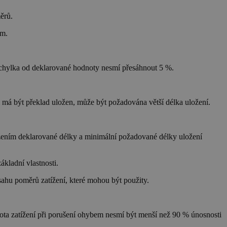
ěrů.
mm.
chylka od deklarované hodnoty nesmí přesáhnout 5 %.
 má být překlad uložen, může být požadována větší délka uložení.
žením deklarované délky a minimální požadované délky uložení
kladní vlastnosti.
sahu poměrů zatížení, které mohou být použity.
ta zatížení při porušení ohybem nesmí být menší než 90 % únosnosti