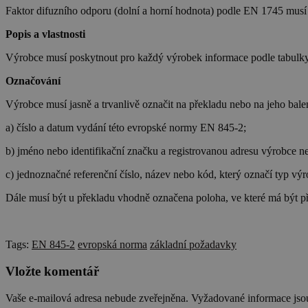
Faktor difuzního odporu (dolní a horní hodnota) podle EN 1745 musí 
CookieScriptConse
Popis a vlastnosti
Výrobce musí poskytnout pro každý výrobek informace podle tabulky 2
udid
Označování
Výrobce musí jasně a trvanlivě označit na překladu nebo na jeho bal
a) číslo a datum vydání této evropské normy EN 845-2;
Název
b) jméno nebo identifikační značku a registrovanou adresu výrobce 
Poskytova
Název
/
Doména
cee
c) jednoznačné referenční číslo, název nebo kód, který označí typ výro
sid
.seznam.
Dále musí být u překladu vhodně označena poloha, ve které má být přek
sid
.cscm.cz
_ga
_fbp
Meta
Tags:
EN 845-2
evropská norma
základní požadavky
Platform
Inc.
Vložte komentář
.cscm.cz
Vaše e-mailová adresa nebude zveřejněna.
Vyžadované informace js
_ga_VLBL4W8KB3