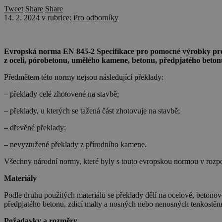
Tweet
Share
Share
14. 2. 2024
v rubrice:
Pro odborníky
Evropská norma EN 845-2 Specifikace pro pomocné výrobky pro 
z oceli, pórobetonu, umělého kamene, betonu, předpjatého beto
Předmětem této normy nejsou následující překlady:
– překlady celé zhotovené na stavbě;
– překlady, u kterých se tažená část zhotovuje na stavbě;
– dřevěné překlady;
– nevyztužené překlady z přírodního kamene.
Všechny národní normy, které byly s touto evropskou normou v rozpo
Materiály
Podle druhu použitých materiálů se překlady dělí na ocelové, beton
předpjatého betonu, zdicí malty a nosných nebo nenosných tenkostěn
Požadavky a rozměry