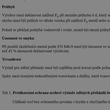
Průhyb
Výrobce musí deklarovat zatížení P
při mezním průhybu δ d, který se
d
ohybu musí být průhyb ve středu vzorku při zatížení P
menší nebo r
d
Pokud se překlad prohýbá vodorovně i svisle, nesmí být mezní průhy
Únosnost ve smyku
Při použití zkušebních metod podle EN 846-9 musí být únosnost ve s
než 45 % únosnosti deklarované výrobcem.
Trvanlivost
Výztuž pro zděné překlady musí být zajištěna proti korozi podle pož
Spáry mezi nosnými tenkostěnnými tvarovkami a drážky, které tvarov
Tab 1.
Protikorozní ochrana ocelové výztuže zděných překladů 
Uhlíkatá ocel bez ochranného povlaku s krytím z obyčejného b