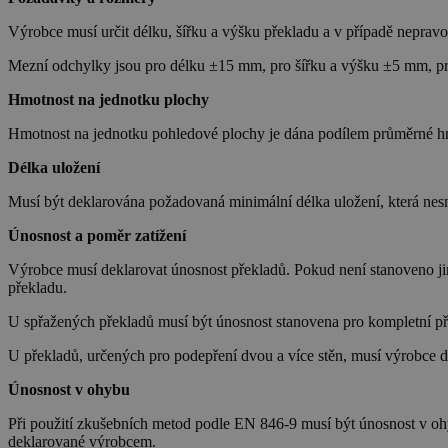
Výrobce musí určit délku, šířku a výšku překladu a v případě nepra
Mezní odchylky jsou pro délku ±15 mm, pro šířku a výšku ±5 mm, pro
Hmotnost na jednotku plochy
Hmotnost na jednotku pohledové plochy je dána podílem průměrné hm
Délka uložení
Musí být deklarována požadovaná minimální délka uložení, která nesm
Únosnost a poměr zatížení
Výrobce musí deklarovat únosnost překladů. Pokud není stanoveno j
překladu.
U spřažených překladů musí být únosnost stanovena pro kompletní pře
U překladů, určených pro podepření dvou a více stěn, musí výrobce de
Únosnost v ohybu
Při použití zkušebních metod podle EN 846-9 musí být únosnost v oh
deklarované výrobcem.