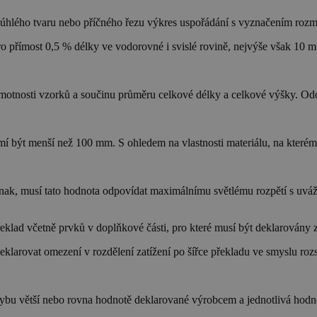
voúhlého tvaru nebo příčného řezu výkres uspořádání s vyznačením rozm
 přímost 0,5 % délky ve vodorovné i svislé rovině, nejvýše však 10 
otnosti vzorků a součinu průměru celkové délky a celkové výšky. Od
í být menší než 100 mm. S ohledem na vlastnosti materiálu, na kterém
inak, musí tato hodnota odpovídat maximálnímu světlému rozpětí s uvá
klad včetně prvků v doplňkové části, pro které musí být deklarovány zá
klarovat omezení v rozdělení zatížení po šířce překladu ve smyslu roz
ybu větší nebo rovna hodnotě deklarované výrobcem a jednotlivá hodno