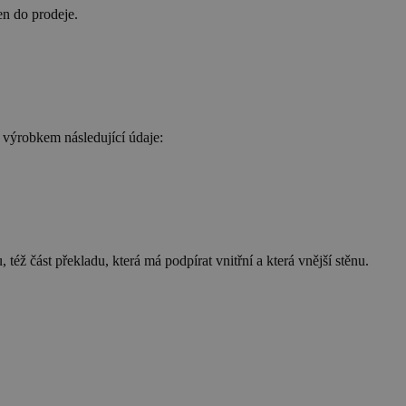
en do prodeje.
.com k
ie návštěvníků. Je
val správně.
řízení, která mají
a zlepšila
 výrobkem následující údaje:
interakce a chování
čely.
ako soubor cookie
éž část překladu, která má podpírat vnitřní a která vnější stěnu.
ako soubor cookie
versal Analytics -
lytické služby
í jedinečných
 nabízení cen v
la jako
ku na stránku na
lacích a kampaních
achování stavu