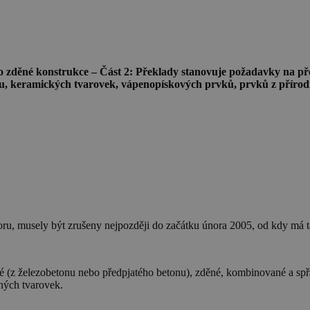
zděné konstrukce – Část 2: Překlady stanovuje požadavky na pře
nu, keramických tvarovek, vápenopískových prvků, prvků z přírod
ru, musely být zrušeny nejpozději do začátku února 2005, od kdy má t
ové (z železobetonu nebo předpjatého betonu), zděné, kombinované a s
ných tvarovek.