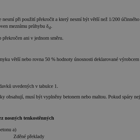
 nesmí při použití překročit a který nesmí být větší než 1/200 účinnéh
oven meznímu průhybu δ
.
d
b překročen ani v jednom směru.
myku větší nebo rovna 50 % hodnoty únosnosti deklarované výrobcem a
adavků uvedených v tabulce 1.
ky obsahují, musí být vyplněny betonem nebo maltou. Pokud spáry nej
bez nosných tenkostěnných
etonu a)
Zděné překlady