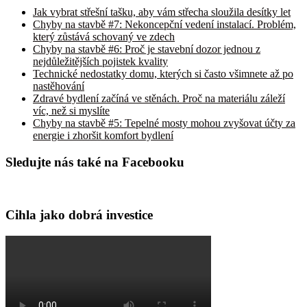
Jak vybrat střešní tašku, aby vám střecha sloužila desítky let
Chyby na stavbě #7: Nekoncepční vedení instalací. Problém,
který zůstává schovaný ve zdech
Chyby na stavbě #6: Proč je stavební dozor jednou z
nejdůležitějších pojistek kvality
Technické nedostatky domu, kterých si často všimnete až po
nastěhování
Zdravé bydlení začíná ve stěnách. Proč na materiálu záleží
víc, než si myslíte
Chyby na stavbě #5: Tepelné mosty mohou zvyšovat účty za
energie i zhoršit komfort bydlení
Sledujte nás také na Facebooku
Cihla jako dobrá investice