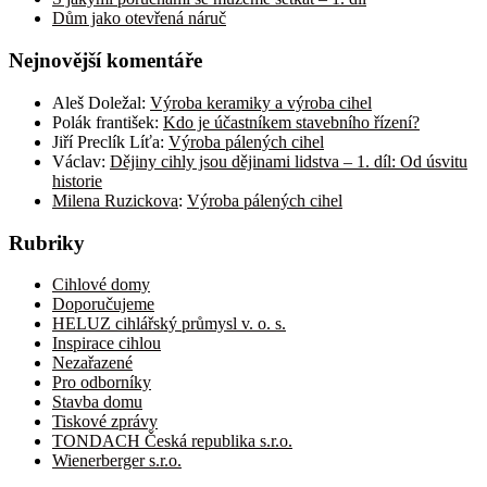
Dům jako otevřená náruč
Nejnovější komentáře
Aleš Doležal
:
Výroba keramiky a výroba cihel
Polák františek
:
Kdo je účastníkem stavebního řízení?
Jiří Preclík Líťa
:
Výroba pálených cihel
Václav
:
Dějiny cihly jsou dějinami lidstva – 1. díl: Od úsvitu
historie
Milena Ruzickova
:
Výroba pálených cihel
Rubriky
Cihlové domy
Doporučujeme
HELUZ cihlářský průmysl v. o. s.
Inspirace cihlou
Nezařazené
Pro odborníky
Stavba domu
Tiskové zprávy
TONDACH Česká republika s.r.o.
Wienerberger s.r.o.