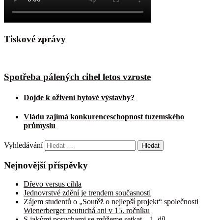
Tiskové zprávy
Spotřeba pálených cihel letos vzroste
Dojde k oživení bytové výstavby?
Vládu zajímá konkurenceschopnost tuzemského
průmyslu
Vyhledávání
Nejnovější příspěvky
Dřevo versus cihla
Jednovrstvé zdění je trendem současnosti
Zájem studentů o „Soutěž o nejlepší projekt“ společnosti
Wienerberger neutuchá ani v 15. ročníku
S jakými poruchami se můžeme setkat – 1. díl