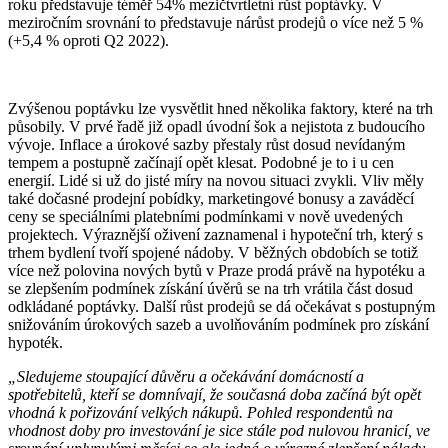
roku představuje téměř 54% mezičtvrtletní růst poptávky. V
meziročním srovnání to představuje nárůst prodejů o více než 5 %
(+5,4 % oproti Q2 2022).
Zvýšenou poptávku lze vysvětlit hned několika faktory, které na trh
působily. V prvé řadě již opadl úvodní šok a nejistota z budoucího
vývoje. Inflace a úrokové sazby přestaly růst dosud nevídaným
tempem a postupně začínají opět klesat. Podobné je to i u cen
energií. Lidé si už do jisté míry na novou situaci zvykli. Vliv měly
také dočasné prodejní pobídky, marketingové bonusy a zaváděcí
ceny se speciálními platebními podmínkami v nově uvedených
projektech. Výraznější oživení zaznamenal i hypoteční trh, který s
trhem bydlení tvoří spojené nádoby. V běžných obdobích se totiž
více než polovina nových bytů v Praze prodá právě na hypotéku a
se zlepšením podmínek získání úvěrů se na trh vrátila část dosud
odkládané poptávky. Další růst prodejů se dá očekávat s postupným
snižováním úrokových sazeb a uvolňováním podmínek pro získání
hypoték.
„Sledujeme stoupající důvěru a očekávání domácností a
spotřebitelů, kteří se domnívají, že současná doba začíná být opět
vhodná k pořizování velkých nákupů. Pohled respondentů na
vhodnost doby pro investování je sice stále pod nulovou hranicí, ve