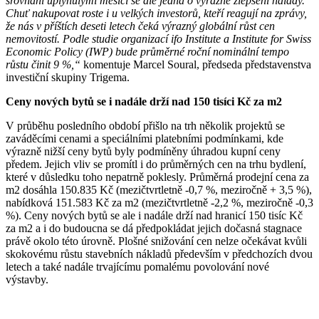
srovnání uplynulými měsíci se ale jedná o výrazné zlepšení nálady.
Chuť nakupovat roste i u velkých investorů, kteří reagují na zprávy,
že nás v příštích deseti letech čeká výrazný globální růst cen
nemovitostí. Podle studie organizací ifo Institute a Institute for Swiss
Economic Policy (IWP) bude průměrné roční nominální tempo
růstu činit 9 %,“
komentuje Marcel Soural, předseda představenstva
investiční skupiny Trigema.
Ceny nových bytů se i nadále drží nad 150 tisíci Kč za m2
V průběhu posledního období přišlo na trh několik projektů se
zaváděcími cenami a speciálními platebními podmínkami, kde
výrazně nižší ceny bytů byly podmíněny úhradou kupní ceny
předem. Jejich vliv se promítl i do průměrných cen na trhu bydlení,
které v důsledku toho nepatrně poklesly. Průměrná prodejní cena za
m2 dosáhla 150.835 Kč (mezičtvrtletně -0,7 %, meziročně + 3,5 %),
nabídková 151.583 Kč za m2 (mezičtvrtletně -2,2 %, meziročně -0,3
%). Ceny nových bytů se ale i nadále drží nad hranicí 150 tisíc Kč
za m2 a i do budoucna se dá předpokládat jejich dočasná stagnace
právě okolo této úrovně. Plošné snižování cen nelze očekávat kvůli
skokovému růstu stavebních nákladů především v předchozích dvou
letech a také nadále trvajícímu pomalému povolování nové
výstavby.