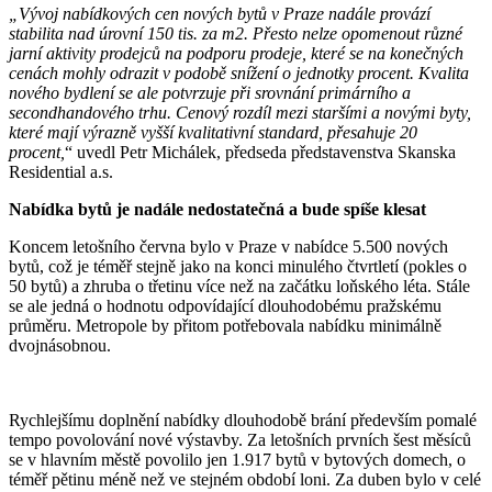
„Vývoj nabídkových cen nových bytů v Praze nadále provází
stabilita nad úrovní 150 tis. za m2. Přesto nelze opomenout různé
jarní aktivity prodejců na podporu prodeje, které se na konečných
cenách mohly odrazit v podobě snížení o jednotky procent. Kvalita
nového bydlení se ale potvrzuje při srovnání primárního a
secondhandového trhu. Cenový rozdíl mezi staršími a novými byty,
které mají výrazně vyšší kvalitativní standard, přesahuje 20
procent,
“ uvedl Petr Michálek, předseda představenstva Skanska
Residential a.s.
Nabídka bytů je nadále nedostatečná a bude spíše klesat
Koncem letošního června bylo v Praze v nabídce 5.500 nových
bytů, což je téměř stejně jako na konci minulého čtvrtletí (pokles o
50 bytů) a zhruba o třetinu více než na začátku loňského léta. Stále
se ale jedná o hodnotu odpovídající dlouhodobému pražskému
průměru. Metropole by přitom potřebovala nabídku minimálně
dvojnásobnou.
Rychlejšímu doplnění nabídky dlouhodobě brání především pomalé
tempo povolování nové výstavby. Za letošních prvních šest měsíců
se v hlavním městě povolilo jen 1.917 bytů v bytových domech, o
téměř pětinu méně než ve stejném období loni. Za duben bylo v celé