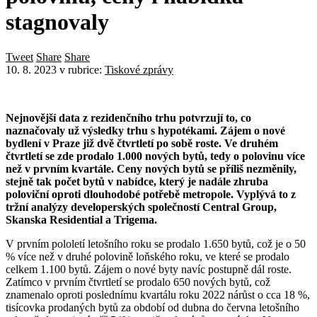
stagnovaly
Tweet
Share
Share
10. 8. 2023
v rubrice:
Tiskové zprávy
Nejnovější data z rezidenčního trhu potvrzují to, co
naznačovaly už výsledky trhu s hypotékami. Zájem o nové
bydlení v Praze již dvě čtvrtletí po sobě roste. Ve druhém
čtvrtletí se zde prodalo 1.000 nových bytů, tedy o polovinu více
než v prvním kvartále. Ceny nových bytů se příliš nezměnily,
stejně tak počet bytů v nabídce, který je nadále zhruba
poloviční oproti dlouhodobé potřebě metropole. Vyplývá to z
tržní analýzy developerských společností Central Group,
Skanska Residential a Trigema.
V prvním pololetí letošního roku se prodalo 1.650 bytů, což je o 50
% více než v druhé polovině loňského roku, ve které se prodalo
celkem 1.100 bytů. Zájem o nové byty navíc postupně dál roste.
Zatímco v prvním čtvrtletí se prodalo 650 nových bytů, což
znamenalo oproti poslednímu kvartálu roku 2022 nárůst o cca 18 %,
tisícovka prodaných bytů za období od dubna do června letošního