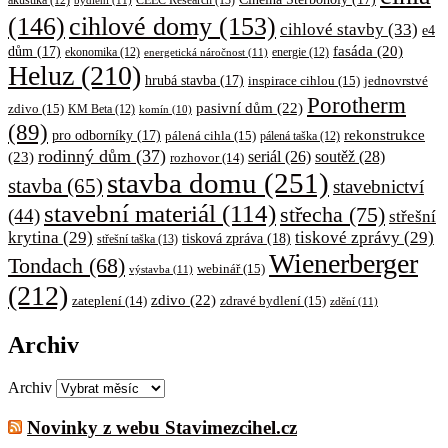
akustika
(12)
cihlové domy
(153)
(146)
cihlové stavby
(33)
e4
fasáda
(20)
dům
(17)
ekonomika
(12)
energetická náročnost
(11)
energie
(12)
Heluz
(210)
hrubá stavba
(17)
inspirace cihlou
(15)
jednovrstvé
Porotherm
pasivní dům
(22)
zdivo
(15)
KM Beta
(12)
komín
(10)
(89)
rekonstrukce
pro odborníky
(17)
pálená cihla
(15)
pálená taška
(12)
rodinný dům
(37)
soutěž
(28)
(23)
seriál
(26)
rozhovor
(14)
stavba domu
(251)
stavba
(65)
stavebnictví
stavební materiál
(114)
střecha
(75)
(44)
střešní
krytina
(29)
tiskové zprávy
(29)
tisková zpráva
(18)
střešní taška
(13)
Wienerberger
Tondach
(68)
webinář
(15)
výstavba
(11)
(212)
zdivo
(22)
zateplení
(14)
zdravé bydlení
(15)
zdění
(11)
Archiv
Archiv
Novinky z webu Stavimezcihel.cz