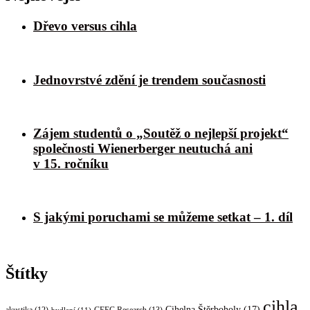
Dřevo versus cihla
Jednovrstvé zdění je trendem současnosti
Zájem studentů o „Soutěž o nejlepší projekt“
společnosti Wienerberger neutuchá ani
v 15. ročníku
S jakými poruchami se můžeme setkat – 1. díl
Štítky
cihla
Cihelna Štěrboholy
(17)
CEEC Research
(13)
bydlení
(11)