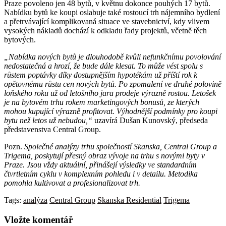
Praze povoleno jen 48 bytů, v květnu dokonce pouhých 17 bytů.
Nabídku bytů ke koupi oslabuje také rostoucí trh nájemního bydlení
a přetrvávající komplikovaná situace ve stavebnictví, kdy vlivem
vysokých nákladů dochází k odkladu řady projektů, včetně těch
bytových.
„Nabídka nových bytů je dlouhodobě kvůli nefunkčnímu povolování
nedostatečná a hrozí, že bude dále klesat. To může vést spolu s
růstem poptávky díky dostupnějším hypotékám už příští rok k
opětovnému růstu cen nových bytů. Po zpomalení ve druhé polovině
loňského roku už od letošního jara prodeje výrazně rostou. Letošek
je na bytovém trhu rokem marketingových bonusů, ze kterých
mohou kupující výrazně profitovat. Výhodnější podmínky pro koupi
bytu než letos už nebudou,“
uzavírá Dušan Kunovský, předseda
představenstva Central Group.
Pozn.
Společné analýzy trhu společností Skanska, Central Group a
Trigema, poskytují přesný obraz vývoje na trhu s novými byty v
Praze. Jsou vždy aktuální, přinášejí výsledky ve standardním
čtvrtletním cyklu v komplexním pohledu i v detailu. Metodika
pomohla kultivovat a profesionalizovat trh.
Tags:
analýza
Central Group
Skanska Residential
Trigema
Vložte komentář