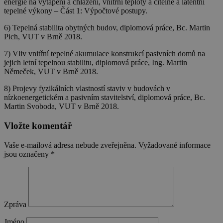
energie na vytápění a chlazení, vnitřní teploty a citelné a latentní
tepelné výkony – Část 1: Výpočtové postupy.
6) Tepelná stabilita obytných budov, diplomová práce, Bc. Martin
Pich, VUT v Brně 2018.
7) Vliv vnitřní tepelné akumulace konstrukcí pasivních domů na
jejich letní tepelnou stabilitu, diplomová práce, Ing. Martin
Němeček, VUT v Brně 2018.
8) Projevy fyzikálních vlastností staviv v budovách v
nízkoenergetickém a pasivním stavitelství, diplomová práce, Bc.
Martin Svoboda, VUT v Brně 2018.
Vložte komentář
Vaše e-mailová adresa nebude zveřejněna.
Vyžadované informace
jsou označeny
*
Zpráva
Jméno