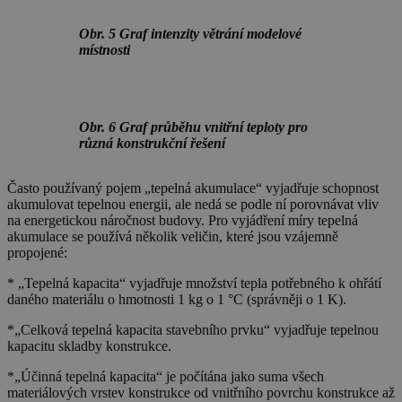
Obr. 5 Graf intenzity větrání modelové
místnosti
Obr. 6 Graf průběhu vnitřní teploty pro
různá konstrukční řešení
Často používaný pojem „tepelná akumulace“ vyjadřuje schopnost
akumulovat tepelnou energii, ale nedá se podle ní porovnávat vliv
na energetickou náročnost budovy. Pro vyjádření míry tepelná
akumulace se používá několik veličin, které jsou vzájemně
propojené:
* „Tepelná kapacita“ vyjadřuje množství tepla potřebného k ohřátí
daného materiálu o hmotnosti 1 kg o 1 °C (správněji o 1 K).
*„Celková tepelná kapacita stavebního prvku“ vyjadřuje tepelnou
kapacitu skladby konstrukce.
*„Účinná tepelná kapacita“ je počítána jako suma všech
materiálových vrstev konstrukce od vnitřního povrchu konstrukce až