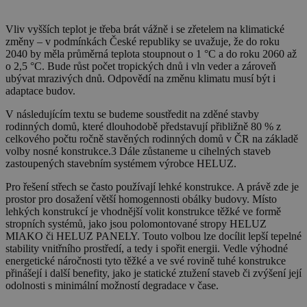
Vliv vyšších teplot je třeba brát vážně i se zřetelem na klimatické
změny – v podmínkách České republiky se uvažuje, že do roku
2040 by měla průměrná teplota stoupnout o 1 °C a do roku 2060 až
o 2,5 °C. Bude růst počet tropických dnů i vln veder a zároveň
ubývat mrazivých dnů. Odpovědí na změnu klimatu musí být i
adaptace budov.
V následujícím textu se budeme soustředit na zděné stavby
rodinných domů, které dlouhodobě představují přibližně 80 % z
celkového počtu ročně stavěných rodinných domů v ČR na základě
volby nosné konstrukce.3 Dále zůstaneme u cihelných staveb
zastoupených stavebním systémem výrobce HELUZ.
Pro řešení střech se často používají lehké konstrukce. A právě zde je
prostor pro dosažení větší homogennosti obálky budovy. Místo
lehkých konstrukcí je vhodnější volit konstrukce těžké ve formě
stropních systémů, jako jsou polomontované stropy HELUZ
MIAKO či HELUZ PANELY. Touto volbou lze docílit lepší tepelné
stability vnitřního prostředí, a tedy i spořit energii. Vedle výhodné
energetické náročnosti tyto těžké a ve své rovině tuhé konstrukce
přinášejí i další benefity, jako je statické ztužení staveb či zvýšení její
odolnosti s minimální možností degradace v čase.