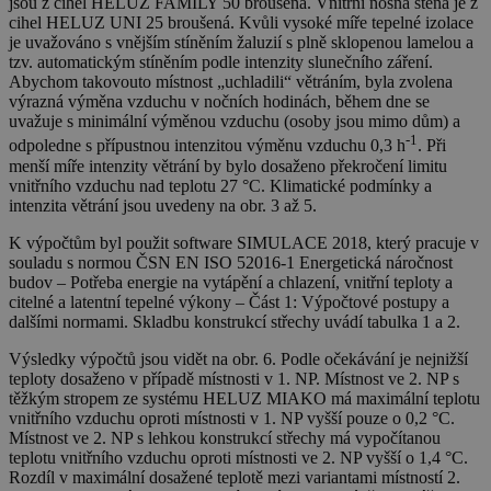
jsou z cihel HELUZ FAMILY 50 broušená. Vnitřní nosná stěna je z
cihel HELUZ UNI 25 broušená. Kvůli vysoké míře tepelné izolace
je uvažováno s vnějším stíněním žaluzií s plně sklopenou lamelou a
tzv. automatickým stíněním podle intenzity slunečního záření.
Abychom takovouto místnost „uchladili“ větráním, byla zvolena
výrazná výměna vzduchu v nočních hodinách, během dne se
uvažuje s minimální výměnou vzduchu (osoby jsou mimo dům) a
-1
odpoledne s přípustnou intenzitou výměnu vzduchu 0,3 h
. Při
menší míře intenzity větrání by bylo dosaženo překročení limitu
vnitřního vzduchu nad teplotu 27 °C. Klimatické podmínky a
intenzita větrání jsou uvedeny na obr. 3 až 5.
K výpočtům byl použit software SIMULACE 2018, který pracuje v
souladu s normou ČSN EN ISO 52016-1 Energetická náročnost
budov – Potřeba energie na vytápění a chlazení, vnitřní teploty a
citelné a latentní tepelné výkony – Část 1: Výpočtové postupy a
dalšími normami. Skladbu konstrukcí střechy uvádí tabulka 1 a 2.
Výsledky výpočtů jsou vidět na obr. 6. Podle očekávání je nejnižší
teploty dosaženo v případě místnosti v 1. NP. Místnost ve 2. NP s
těžkým stropem ze systému HELUZ MIAKO má maximální teplotu
vnitřního vzduchu oproti místnosti v 1. NP vyšší pouze o 0,2 °C.
Místnost ve 2. NP s lehkou konstrukcí střechy má vypočítanou
teplotu vnitřního vzduchu oproti místnosti ve 2. NP vyšší o 1,4 °C.
Rozdíl v maximální dosažené teplotě mezi variantami místností 2.