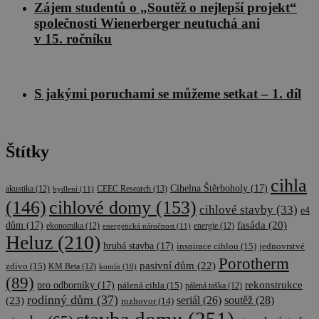
Zájem studentů o „Soutěž o nejlepší projekt“
společnosti Wienerberger neutuchá ani
v 15. ročníku
S jakými poruchami se můžeme setkat – 1. díl
Štítky
cihla
Cihelna Štěrboholy
(17)
CEEC Research
(13)
akustika
(12)
bydlení
(11)
cihlové domy
(153)
(146)
cihlové stavby
(33)
e4
fasáda
(20)
dům
(17)
ekonomika
(12)
energetická náročnost
(11)
energie
(12)
Heluz
(210)
hrubá stavba
(17)
inspirace cihlou
(15)
jednovrstvé
Porotherm
pasivní dům
(22)
zdivo
(15)
KM Beta
(12)
komín
(10)
(89)
rekonstrukce
pro odborníky
(17)
pálená cihla
(15)
pálená taška
(12)
rodinný dům
(37)
soutěž
(28)
(23)
seriál
(26)
rozhovor
(14)