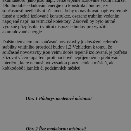
akumulátorů, jako jsou např. velké tepelně izolované vodní nádrže.
Dlouhodobé skladování energie do konstrukcí budov je v
současnosti neefektivní. Znamenalo by to navrhovat např. extrémně
tlusté a tepelně izolované konstrukce, osazené trubním vedením
napojené např. na termické kolektory. Zároveň by bylo nutné
výrazně přizpůsobit i vnitřní dispozice budov pro využití
akumulované energie.
Dalším tématem pro současné novostavby je dosažení celoroční
stability vnitřního prostředí budov.1,2 Vzhledem k tomu, že
současné novostavby jsou velmi dobře tepelně izolované, je potřeba
zřizovat vícero opatření proti pocitově nepříjemnému přehřívání
interiéru, které nemusí být výsadou pouze letních měsíců, ale
krátkodobě i jarních či podzimních měsíců.
Obr. 1 Půdorys modelové místnosti
Obr. 2 Řez modelovou místností