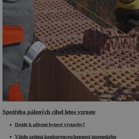
Spotřeba pálených cihel letos vzroste
Dojde k oživení bytové výstavby?
Vládu zajímá konkurenceschopnost tuzemského