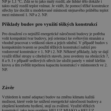
NP je 1,1 °C. Zdá se to jako malý rozdíl, ale lidské tělo dokáže i
takto malý rozdíl teplot vnímat. Je vidět, že pomocí těžké konstrukce
střechy lze docílit u modelované místnosti stejnavého průběhu teplot
mezi místností 1. NP a 2. NP.
Příklady budov pro využití těžkých konstrukcí
Pro dosažení co nejnižší energetické náročnosti budovy je potřeba
volit kompaktní tvar budovy, její orientaci ke světovým stranám a
vhodně pracovat s velikostí oken a jejich stínění. V případě budov s
kompaktním tvarem se použití těžkých konstrukcí nabízí pro
vodorovné konstrukce v 1. NP i 2. NP. Některé příklady, kdy se dají
využít těžké stropy u cihelných staveb, jsou uvedeny na obrázcích 7,
8 a 9. I v případě sedlových střech lze uložit panely v místě kleštin
krovu a tím zvětšit tepelnou kapacitu konstrukcí v místnostech ve 2.
NP.
Závěr
Vzhledem k nutné adaptaci budov na změnu klimatu každá
možnost, které vede ke snížení energetické náročnosti budovy a
zlepšení komfortu bydlení, stojí za zvážení. Využití těžkých
konstrukcí, jako jsou systémy HELUZ MIAKO a HELUZ