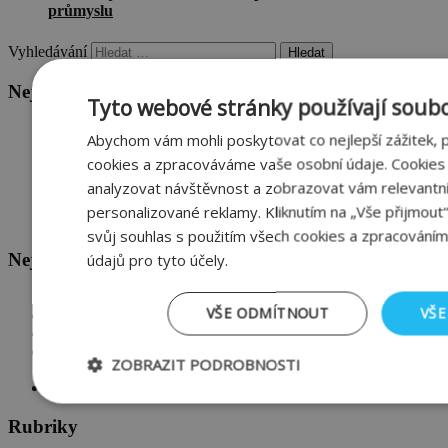
průmyslu
Vyhledávání
Nejnovější příspěvky
Tyto webové stránky používají soubo
Dřevo versus cihla
Abychom vám mohli poskytovat co nejlepší zážitek,
Jednovrstvé zdění je trendem současnosti
cookies a zpracováváme vaše osobní údaje. Cookie
Zájem studentů o „Soutěž o nejlepší projekt“ společnosti
Wienerberger neutuchá ani v 15. ročníku
analyzovat návštěvnost a zobrazovat vám relevantn
S jakými poruchami se můžeme setkat – 1. díl
personalizované reklamy. Kliknutím na „Vše přijmout
Dům jako otevřená náruč
svůj souhlas s použitím všech cookies a zpracováním
Nejnovější komentáře
údajů pro tyto účely.
Aleš Doležal
:
Výroba keramiky a výroba cihel
VŠE ODMÍTNOUT
VŠE
Polák františek
:
Kdo je účastníkem stavebního řízení?
Jiří Preclík Líťa
:
Výroba pálených cihel
Václav
:
Dějiny cihly jsou dějinami lidstva – 1. díl: Od úsvitu
ZOBRAZIT PODROBNOSTI
historie
Milena Ruzickova
:
Výroba pálených cihel
Nezbytně
Výkonové
Soubory cílení
nutné soubory
soubory
Rubriky