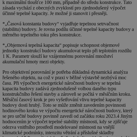
k maximální tloušťce 100 mm, případně do středu konstrukce. Tato
zásada vychází z obecných zvyklostí pro zjednodušený výpočet
účinné tepelné kapacity. Je možné ji stanovit i přesněji.
*„Časová konstanta budovy“ vyjadřuje tepelnou setrvačnost
(stabilitu) budovy. Je rovna podílu účinné tepelné kapacity budovy a
měrného tepelného toku přes konstrukce.
*„Objemová tepelná kapacita“ popisuje schopnost objemové
jednotky konstrukcí budovy akumulovat teplo při teplotním rozdílu
1 K. Parametr slouží ke vzájemnému porovnání množství
akumulační hmoty mezi objekty.
Pro objektivní porovnání je potřeba důkladná dynamická analýza
řešeného objektu, na což v praxi v běžné výstavbě nezbývá moc
času. Při výpočtech energetické náročnosti budovy se tepelná
kapacita budovy zadává zjednodušeně volbou daného typu
konstrukčního řešení stavby a zároveň se počítá v měsíčním kroku.
Měsíční časový krok je pro vyšetřování vlivu tepelné kapacity
budovy dosti hrubý. Toto se může změnit zavedením povinnosti
hodinového kroku ve výpočtu energetické náročnosti budovy, který
se pro určité budovy povinně zavedl od začátku roku 2023.4 Jiným
hodnocením je výpočet tepelné stability místnosti, kdy se zjišťuje
odezva vnitřního prostředí modelované místnosti na vnější
klimatické podmínky, intenzitu větrání a příslušné skladby