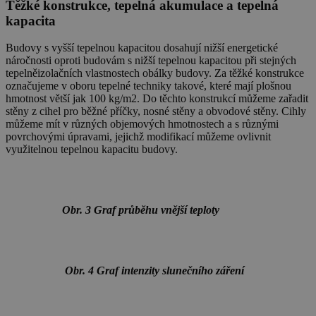
Těžké konstrukce, tepelná akumulace a tepelná
kapacita
Budovy s vyšší tepelnou kapacitou dosahují nižší energetické
náročnosti oproti budovám s nižší tepelnou kapacitou při stejných
tepelněizolačních vlastnostech obálky budovy. Za těžké konstrukce
označujeme v oboru tepelné techniky takové, které mají plošnou
hmotnost větší jak 100 kg/m2. Do těchto konstrukcí můžeme zařadit
stěny z cihel pro běžné příčky, nosné stěny a obvodové stěny. Cihly
můžeme mít v různých objemových hmotnostech a s různými
povrchovými úpravami, jejichž modifikací můžeme ovlivnit
využitelnou tepelnou kapacitu budovy.
Obr. 3 Graf průběhu vnější teploty
Obr. 4 Graf intenzity slunečního záření