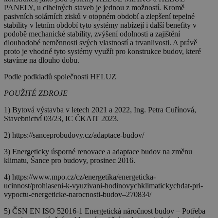
PANELY, u cihelných staveb je jednou z možností. Kromě
pasivních solárních zisků v otopném období a zlepšení tepelné
stability v letním období tyto systémy nabízejí i další benefity v
podobě mechanické stability, zvýšení odolnosti a zajištění
dlouhodobé neměnnosti svých vlastností a trvanlivosti. A právě
proto je vhodné tyto systémy využít pro konstrukce budov, které
stavíme na dlouho dobu.
Podle podkladů společnosti HELUZ
POUŽITÉ ZDROJE
1) Bytová výstavba v letech 2021 a 2022, Ing. Petra Cuřínová,
Stavebnictví 03/23, IC ČKAIT 2023.
2) https://sanceprobudovy.cz/adaptace-budov/
3) Energeticky úsporné renovace a adaptace budov na změnu
klimatu, Šance pro budovy, prosinec 2016.
4) https://www.mpo.cz/cz/energetika/energeticka-
ucinnost/prohlaseni-k-vyuzivani-hodinovychklimatickychdat-pri-
vypoctu-energeticke-narocnosti-budov–270834/
5) ČSN EN ISO 52016-1 Energetická náročnost budov – Potřeba