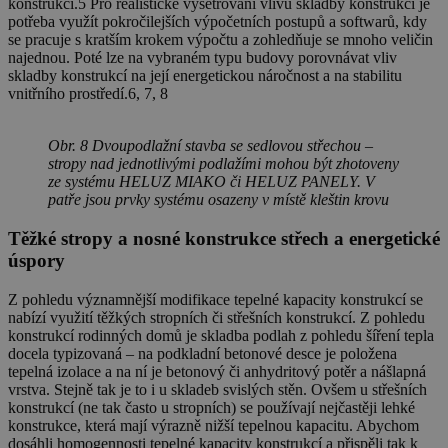
konstrukcí.5 Pro realistické vyšetřování vlivu skladby konstrukcí je
potřeba využít pokročilejších výpočetních postupů a softwarů, kdy
se pracuje s kratším krokem výpočtu a zohledňuje se mnoho veličin
najednou. Poté lze na vybraném typu budovy porovnávat vliv
skladby konstrukcí na její energetickou náročnost a na stabilitu
vnitřního prostředí.6, 7, 8
Obr. 8 Dvoupodlažní stavba se sedlovou střechou –
stropy nad jednotlivými podlažími mohou být zhotoveny
ze systému HELUZ MIAKO či HELUZ PANELY. V
patře jsou prvky systému osazeny v místě kleštin krovu
Těžké stropy a nosné konstrukce střech a energetické
úspory
Z pohledu významnější modifikace tepelné kapacity konstrukcí se
nabízí využití těžkých stropních či střešních konstrukcí. Z pohledu
konstrukcí rodinných domů je skladba podlah z pohledu šíření tepla
docela typizovaná – na podkladní betonové desce je položena
tepelná izolace a na ní je betonový či anhydritový potěr a nášlapná
vrstva. Stejně tak je to i u skladeb svislých stěn. Ovšem u střešních
konstrukcí (ne tak často u stropních) se používají nejčastěji lehké
konstrukce, která mají výrazně nižší tepelnou kapacitu. Abychom
dosáhli homogennosti tepelné kapacity konstrukcí a přispěli tak k