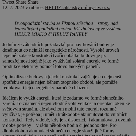
Tweet
Share
Share
12. 7. 2023
v rubrice:
HELUZ cihlářský průmysl v. o. s.
Dvoupodlažní stavba se šikmou střechou – stropy nad
jednotlivými podlažími mohou být zhotoveny ze systému
HELUZ MIAKO či HELUZ PANELY
Jedním ze základních požadavků pro navrhování budov je
dosáhnout co nejnižší energetické náročnosti. Vysoká úroveň
tepelné izolace konstrukcí tvořící obálku budovy je již
samozřejmostí stejně jako využívání solární energie ve formě
produkce elektřiny pomocí fotovoltaických panelů.
Optimalizace budovy a jejích konstrukcí zajišťuje co nejmenší
spotřebu energie nejen během otopného období, ale pomůže
redukovat i její energeticky náročné chlazení.
Ideálem je využít energii, která je zadarmo ve formě slunečního
záření. To znamená nejen vhodně volit velikost a orientaci oken ke
světovým stranám, ale abychom mohli tuto energii rozumně
využívat, je potřeba ji umět i krátkodobě akumulovat do vnitřních
konstrukcí. Tedy v době, kdy je k dispozici, ji akumulovat a uvolnit
v době potřeby – v řádu několika hodin či jednoho dne. Pro
dlouhodobou akumulaci sluneční energie slouží jiné formy