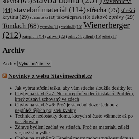
stavba domu
(251)
stavba
(65)
stavebnictví
stavební materiál
(114)
střecha
(75)
(44)
střešní
krytina
(29)
tiskové zprávy
(29)
tisková zpráva
(18)
střešní taška
(13)
Wienerberger
Tondach
(68)
webinář
(15)
výstavba
(11)
(212)
zdivo
(22)
zateplení
(14)
zdravé bydlení
(15)
zdění
(11)
Archiv
Archiv
Novinky z webu Stavimezcihel.cz
Jak vybrat střešní tašku, aby vám střecha sloužila desítky let
Chyby na stavbě #7: Nekoncepční vedení instalací. Problém,
který zůstává schovaný ve zdech
Chyby na stavbě #6: Proč je stavební dozor jednou z
nejdůležitějších pojistek kvality
Technické nedostatky domu, kterých si často všimnete až po
nastěhování
Zdravé bydlení začíná ve stěnách. Proč na materiálu záleží
víc, než si myslíte
Chyby na stavbě #5: Tepelné mosty mohou zvyšovat účty za