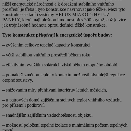
nižší energetické náročnosti a k dosažení stabilního vnitřního
prostředí, je třeba i tyto konstrukce navrhovat jako těžké. Mezi tyto
konstrukce se řadí i systémy HELUZ MIAKO či HELUZ
PANELY, které mají plošnou hmotnost přes 300 kg/m2, což je více
jak trojnásobná hodnota oproti definici těžké konstrukce.
Tyto konstrukce přispívají k energetické úspoře budov:
– zvýšením celkové tepelné kapacity konstrukcí,
– větší stabilitou vnitřního prostředí během roku,
– efektivním využitím solárních zisků během otopného období,
– pomalejší změnou teplot v kontextu možnosti plynulejší regulace
otopné soustavy,
– snižováním míry přehřívání interiéruv letních měsících,
– u patrových domů zajištěním stejných teplot vnitřního vzduchu
pro přízemí i podkroví,
– snadnějším zajištěním vzduchotěsnosti objektu,
– možností položení tepelné izolace s minimálním počtem tepelných
mostů,