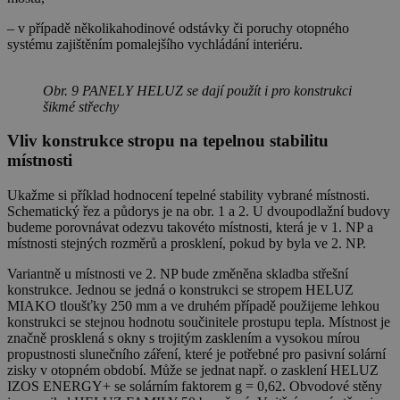
– v případě několikahodinové odstávky či poruchy otopného
systému zajištěním pomalejšího vychládání interiéru.
Obr. 9 PANELY HELUZ se dají použít i pro konstrukci
šikmé střechy
Vliv konstrukce stropu na tepelnou stabilitu
místnosti
Ukažme si příklad hodnocení tepelné stability vybrané místnosti.
Schematický řez a půdorys je na obr. 1 a 2. U dvoupodlažní budovy
budeme porovnávat odezvu takovéto místnosti, která je v 1. NP a
místnosti stejných rozměrů a prosklení, pokud by byla ve 2. NP.
Variantně u místnosti ve 2. NP bude změněna skladba střešní
konstrukce. Jednou se jedná o konstrukci se stropem HELUZ
MIAKO tloušťky 250 mm a ve druhém případě použijeme lehkou
konstrukci se stejnou hodnotu součinitele prostupu tepla. Místnost je
značně prosklená s okny s trojitým zasklením a vysokou mírou
propustnosti slunečního záření, které je potřebné pro pasivní solární
zisky v otopném období. Může se jednat např. o zasklení HELUZ
IZOS ENERGY+ se solárním faktorem g = 0,62. Obvodové stěny