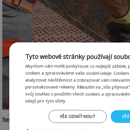
Tyto webové stránky používají soubo
Abychom vám mohli poskytovat co nejlepší zážitek,
cookies a zpracováváme vaše osobní údaje. Cookie
analyzovat návštěvnost a zobrazovat vám relevantn
personalizované reklamy. Kliknutím na „Vše přijmout
svůj souhlas s použitím všech cookies a zpracováním
údajů pro tyto účely.
VŠE ODMÍTNOUT
VŠE
Spotřeba pálených cihel letos vzroste