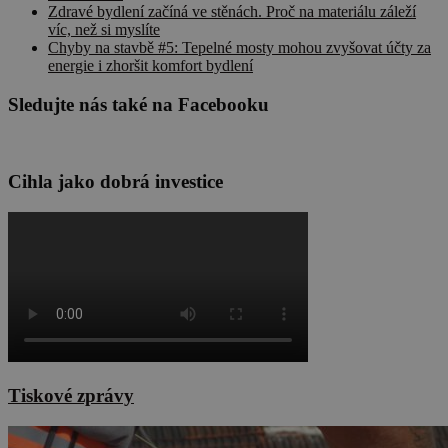
Zdravé bydlení začíná ve stěnách. Proč na materiálu záleží
víc, než si myslíte
Chyby na stavbě #5: Tepelné mosty mohou zvyšovat účty za
energie i zhoršit komfort bydlení
Sledujte nás také na Facebooku
Cihla jako dobrá investice
Tiskové zprávy