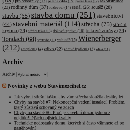
rekonstrukce
pro odborníky
(17)
pálená cihla
(15)
pálená taška
(12)
rodinný dům
(37)
soutěž
(28)
(23)
seriál
(26)
rozhovor
(14)
stavba domu
(251)
stavba
(65)
stavebnictví
stavební materiál
(114)
střecha
(75)
(44)
střešní
krytina
(29)
tiskové zprávy
(29)
tisková zpráva
(18)
střešní taška
(13)
Wienerberger
Tondach
(68)
webinář
(15)
výstavba
(11)
(212)
zdivo
(22)
zateplení
(14)
zdravé bydlení
(15)
zdění
(11)
Archiv
Archiv
Novinky z webu Stavimezcihel.cz
Jak vybrat střešní tašku, aby vám střecha sloužila desítky let
Chyby na stavbě #7: Nekoncepční vedení instalací. Problém,
který zůstává schovaný ve zdech
Chyby na stavbě #6: Proč je stavební dozor jednou z
nejdůležitějších pojistek kvality
Technické nedostatky domu, kterých si často všimnete až po
nastěhování