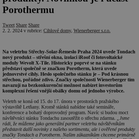
Porothermu
Tweet
Share
Share
2. 2. 2024
v rubrice:
Cihlové domy
,
Wienerberger s.r.o.
Na veletrhu Střechy-Solar-Řemeslo Praha 2024 uvede Tondach
nový produkt – střešní okna, izolaci iRoof či fotovoltaické
moduly Wevolt X-Tile. Historicky poprvé se na stánku
představí společně se značkou Porotherm, která uvede
jednovrstvé cihly. Heslo společného stánku je – Pod krásnou
střechou, pořádné zdivo. Značky společnosti Wienerberger tím
navazují na bezkonkurenční možnost nabízet investorům
komplexní řešení vnější obálky domu od jednoho výrobce.
Veletrh se koná od 15. do 17. února v prostorách pražského
výstaviště Letňany. Kromě stánků nabídne také semináře,
konference a bohatý doprovodný program. Navíc si budou moct
návštěvníci stánku Tondachu zasoutěžit o střechu zdarma.
„Jsme
rádi, že můžeme jako generální partner veletrhu návštěvníkům
představit další novinky z našeho sortimentu, ale i ověřené produkty
značky Tondach a Porotherm. Našim zákazníkům chceme primárně