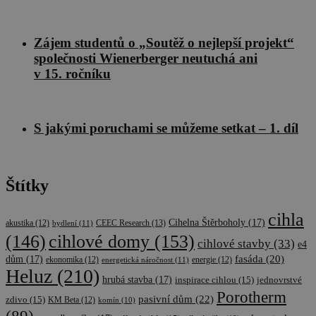
Zájem studentů o „Soutěž o nejlepší projekt“
společnosti Wienerberger neutuchá ani
v 15. ročníku
S jakými poruchami se můžeme setkat – 1. díl
Štítky
cihla
Cihelna Štěrboholy
(17)
CEEC Research
(13)
akustika
(12)
bydlení
(11)
cihlové domy
(153)
(146)
cihlové stavby
(33)
e4
fasáda
(20)
dům
(17)
ekonomika
(12)
energetická náročnost
(11)
energie
(12)
Heluz
(210)
hrubá stavba
(17)
inspirace cihlou
(15)
jednovrstvé
Porotherm
pasivní dům
(22)
zdivo
(15)
KM Beta
(12)
komín
(10)
(89)