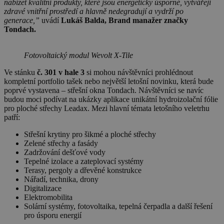
nabízet kvalitní produkty, které jsou energeticky úsporné, vytvářejí
zdravé vnitřní prostředí a hlavně nedegradují a vydrží po
generace,”
uvádí
Lukáš Balda, Brand manažer značky
Tondach.
Fotovoltaický modul Wevolt X-Tile
Ve stánku
č. 301 v hale 3
si mohou návštěvníci prohlédnout
kompletní portfolio tašek nebo největší letošní novinku, která bude
poprvé vystavena – střešní okna Tondach. Návštěvníci se navíc
budou moci podívat na ukázky aplikace unikátní hydroizolační fólie
pro ploché střechy Leadax. Mezi hlavní témata letošního veletrhu
patří:
Střešní krytiny pro šikmé a ploché střechy
Zelené střechy a fasády
Zadržování dešťové vody
Tepelné izolace a zateplovací systémy
Terasy, pergoly a dřevěné konstrukce
Nářadí, technika, drony
Digitalizace
Elektromobilita
Solární systémy, fotovoltaika, tepelná čerpadla a další řešení
pro úsporu energií