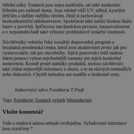
Střešní tašky Tondach jsou nejen tradičním, ale také moderním
řešením pro rodinné domy. Jsou odolné vůči UV záření, kyselým
dešťům a dalším vnějším vlivům, čímž si zachovávají
bezkonkurenční stálobarevnost. Společnost také nabízí širokou škálu
barev a povrchů, špičkovou mechanickou pevnost, mrazuvzdornost
a v neposlední řadě také výborné protihlukové izolační vlastnosti.
Návštěvníky veletrhu čeká rozsáhlý doprovodný program a
bezplatná poradenská centra, která jsou atraktivními prvky jak pro
vystavovatele, tak pro stavebníky. Jejich pracovníci totiž mohou
lidem pomoct vybrat nejvhodnější varianty pro jejich konkrétní
nemovitost. Kromě pestré nabídky produktů, mohou návštěvníci
také získat nejnovější informace z oboru, a to na různých seminářích
nebo diskuzích. Chybět nebudou ani soutěže o hodnotné ceny.
Jednovrstvé zdivo Porotherm T Profi
Tags:
Porotherm
Tondach
veletrh
Wienerberger
Vložte komentář
Vaše e-mailová adresa nebude zveřejněna.
Vyžadované informace
jsou označeny
*