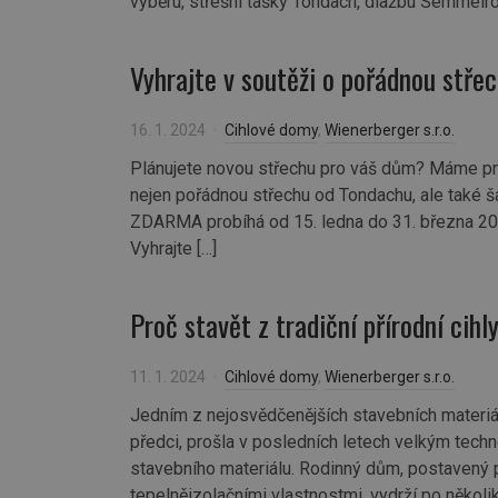
výběru, střešní tašky Tondach, dlažbu Semmelro
Vyhrajte v soutěži o pořádnou stř
16. 1. 2024
Cihlové domy
,
Wienerberger s.r.o.
Plánujete novou střechu pro váš dům? Máme pro
nejen pořádnou střechu od Tondachu, ale také š
ZDARMA probíhá od 15. ledna do 31. března 20
Vyhrajte […]
Proč stavět z tradiční přírodní cihl
11. 1. 2024
Cihlové domy
,
Wienerberger s.r.o.
Jedním z nejosvědčenějších stavebních materiálů
předci, prošla v posledních letech velkým tec
stavebního materiálu. Rodinný dům, postavený pr
tepelněizolačními vlastnostmi, vydrží po několi