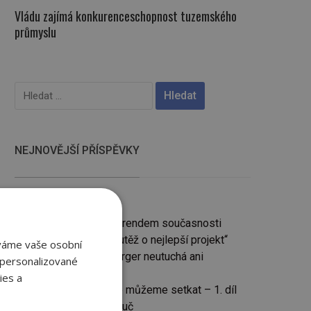
Vládu zajímá konkurenceschopnost tuzemského
průmyslu
Vyhledávání
NEJNOVĚJŠÍ PŘÍSPĚVKY
Dřevo versus cihla
Jednovrstvé zdění je trendem současnosti
Zájem studentů o „Soutěž o nejlepší projekt“
áváme vaše osobní
společnosti Wienerberger neutuchá ani
 personalizované
v 15. ročníku
ies a
S jakými poruchami se můžeme setkat – 1. díl
Dům jako otevřená náruč