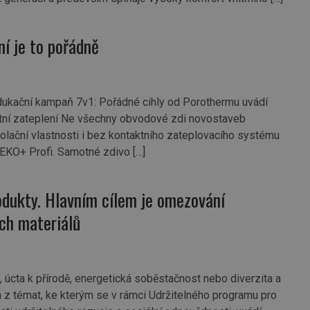
ní je to pořádně
Edukační kampaň 7v1: Pořádné cihly od Porothermu uvádí
tní zateplení Ne všechny obvodové zdi novostaveb
zolační vlastnosti i bez kontaktního zateplovacího systému
 EKO+ Profi. Samotné zdivo […]
odukty. Hlavním cílem je omezování
ch materiálů
, úcta k přírodě, energetická soběstačnost nebo diverzita a
á z témat, ke kterým se v rámci Udržitelného programu pro