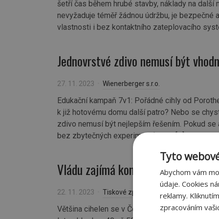
šetří čas během hrubé stavby, náklady na další 
nevyžaduje téměř žádnou údržbu, je bezpečné a 
vlastnosti i bez kontaktního zateplovacího sys
Jednovrstvé zdivo nemusí být vhod
27. 11. 2023
Wienerberger s.r.o.
Edukační kampaň 7v1: Pořádné cihly od Porother
k již hotovému domu další patro? Nebo se chys
zdivo nemusí být nejlepším řešením. Pokud se a
bez zbytečných experimentů, jako […]
Tyto webové
Vládu zajímá konkurenceschopnost
Abychom vám mohl
údaje. Cookies n
22. 11. 2023
Tiskové zprávy
reklamy. Kliknutí
zpracováním vašic
Většina cihelen se v České republice zastavila.