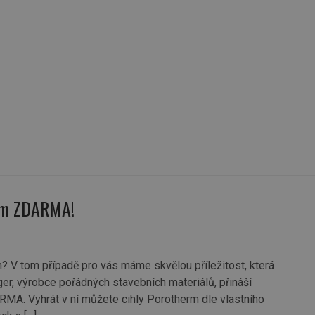
omu
Pro odborníky
Cihlové domy
Inspirace cihlou
dům ZDARMA!
m? V tom případě pro vás máme skvělou příležitost, která
r, výrobce pořádných stavebních materiálů, přináší
A. Vyhrát v ní můžete cihly Porotherm dle vlastního