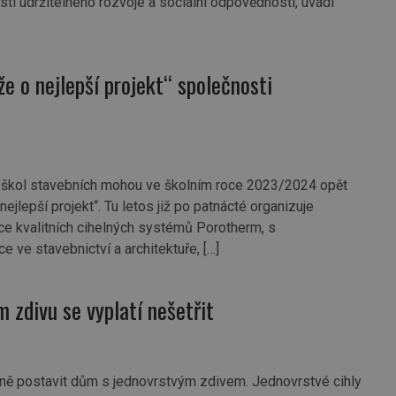
ti udržitelného rozvoje a sociální odpovědnosti, uvádí
e o nejlepší projekt“ společnosti
ch škol stavebních mohou ve školním roce 2023/2024 opět
jlepší projekt“. Tu letos již po patnácté organizuje
ce kvalitních cihelných systémů Porotherm, s
ve stavebnictví a architektuře, […]
zdivu se vyplatí nešetřit
vně postavit dům s jednovrstvým zdivem. Jednovrstvé cihly