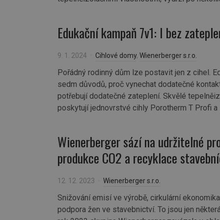
Edukační kampaň 7v1: I bez zateple
9. 1. 2024
Cihlové domy
,
Wienerberger s.r.o.
Pořádný rodinný dům lze postavit jen z cihel. 
sedm důvodů, proč vynechat dodatečné kontak
potřebují dodatečné zateplení. Skvělé tepelněi
poskytují jednovrstvé cihly Porotherm T Profi a
Wienerberger sází na udržitelné pr
produkce CO2 a recyklace stavební
12. 12. 2023
Wienerberger s.r.o.
Snižování emisí ve výrobě, cirkulární ekonomika
podpora žen ve stavebnictví. To jsou jen někter