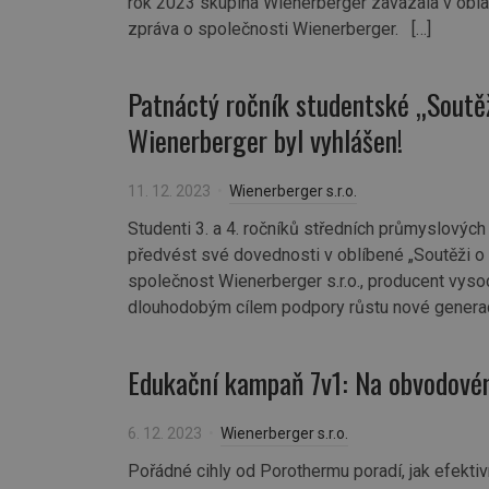
rok 2023 skupina Wienerberger zavázala v oblas
zpráva o společnosti Wienerberger. […]
Patnáctý ročník studentské „Soutěž
Wienerberger byl vyhlášen!
11. 12. 2023
Wienerberger s.r.o.
Studenti 3. a 4. ročníků středních průmyslový
předvést své dovednosti v oblíbené „Soutěži o ne
společnost Wienerberger s.r.o., producent vyso
dlouhodobým cílem podpory růstu nové generace 
Edukační kampaň 7v1: Na obvodovém 
6. 12. 2023
Wienerberger s.r.o.
Pořádné cihly od Porothermu poradí, jak efekti