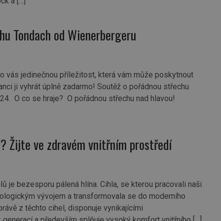
ck a […]
echu Tondach od Wienerbergeru
 vás jedinečnou příležitost, která vám může poskytnout
anci ji vyhrát úplně zadarmo! Soutěž o pořádnou střechu
24. O co se hraje? O pořádnou střechu nad hlavou!
y? Žijte ve zdravém vnitřním prostředí
 je bezesporu pálená hlína. Cihla, se kterou pracovali naši
hnologickým vývojem a transformovala se do moderního
ávě z těchto cihel, disponuje vynikajícími
k generací a především splňuje vysoký komfort vnitřního […]