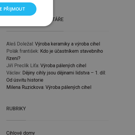
E PŘIJMOUT
NEJNOVĚJŠÍ KOMENTÁŘE
nkční soubory
Aleš Doležal
:
Výroba keramiky a výroba cihel
Polák františek
:
Kdo je účastníkem stavebního
řízení?
Jiří Preclík Líťa
:
Výroba pálených cihel
Václav
:
Dějiny cihly jsou dějinami lidstva – 1. díl:
ory
Od úsvitu historie
 a správa účtu.
Milena Ruzickova
:
Výroba pálených cihel
RUBRIKY
dmi a roboty. To je
 zprávy o
Cihlové domy
.com k