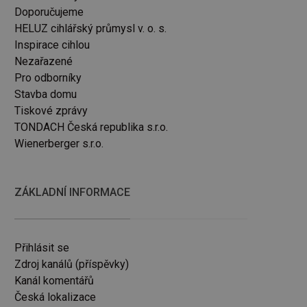
ie návštěvníků. Je
Doporučujeme
val správně.
HELUZ cihlářský průmysl v. o. s.
řízení, která mají
Inspirace cihlou
a zlepšila
Nezařazené
Pro odborníky
Stavba domu
Tiskové zprávy
TONDACH Česká republika s.r.o.
interakce a chování
Wienerberger s.r.o.
čely.
ako soubor cookie
ako soubor cookie
versal Analytics -
ZÁKLADNÍ INFORMACE
lytické služby
í jedinečných
 nabízení cen v
la jako
ku na stránku na
lacích a kampaních
Přihlásit se
Zdroj kanálů (příspěvky)
achování stavu
Kanál komentářů
Česká lokalizace