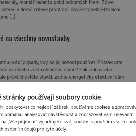
materiály, montáž lešení a práci odborných firem. Zdivo
vytváří v domě zdravé prostředí. Skvělé tepelně-izolační
tému […]
né na všechny novostavby
mu uvádí případy, kdy se jej nehodí používat. Přistavujete
táte na stavbu velmi členitého domu? Pak jednovrstvé
le právě chystáte stavět, zvolte energeticky efektivní dům
 stránky používají soubory cookie.
 tuzemského průmyslu
i poskytovat co nejlepší zážitek, používáme cookies a zpracov
ám pomáhají analyzovat návštěvnost a zobrazovat vám relevantní
m na „Vše přijmout“ vyjadřujete svůj souhlas s použitím všech cook
h osobních údajů pro tyto účely.
 Zboží je na skladě dost a navíc poptávka po pálené cihle