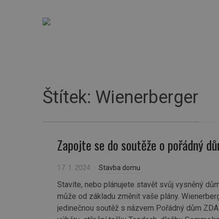
Proč stavět z cihel
Stavba d
Štítek:
Wienerberger
Zapojte se do soutěže o pořádný 
17. 1. 2024
Stavba domu
Stavíte, nebo plánujete stavět svůj vysněný dů
může od základu změnit vaše plány. Wienerberge
jedinečnou soutěž s názvem Pořádný dům ZDARM