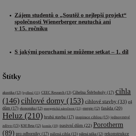
Zájem studentů o „Soutěž o nejlepší projekt“
společnosti Wienerberger neutuchá ani
v 15. ročníku
S jakými poruchami se můžeme setkat – 1. díl
Štítky
cihla
Cihelna Štěrboholy
(17)
CEEC Research
(13)
akustika
(12)
bydlení
(11)
cihlové domy
(153)
(146)
cihlové stavby
(33)
e4
fasáda
(20)
dům
(17)
ekonomika
(12)
energetická náročnost
(11)
energie
(12)
Heluz
(210)
hrubá stavba
(17)
inspirace cihlou
(15)
jednovrstvé
Porotherm
pasivní dům
(22)
zdivo
(15)
KM Beta
(12)
komín
(10)
(89)
rekonstrukce
pro odborníky
(17)
pálená cihla
(15)
pálená taška
(12)