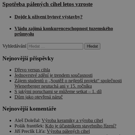
Spotřeba pálených cihel letos vzroste
Dojde k oživení bytové výstavby?
Vládu zajímá konkurenceschopnost tuzemského
průmyslu
Vyhledávání
Nejnovější příspěvky
Dřevo versus cihla
Jednovrstvé zdění je trendem současnosti
Zájem studentů o „Soutěž o nejlepší projekt“ společnosti
Wienerberger neutuchá ani v 15. ročníku
S jakými poruchami se můžeme setkat – 1. díl
Dům jako otevřená náruč
Nejnovější komentáře
Aleš Doležal
:
Výroba keramiky a výroba cihel
Polák františek
:
Kdo je účastníkem stavebního řízení?
Jiří Preclík Líťa
:
Výroba pálených cihel