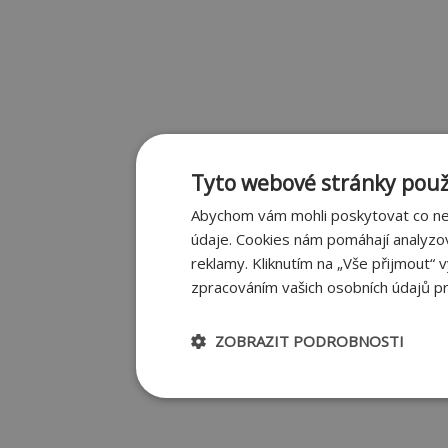
Tyto webové stránky použí
Abychom vám mohli poskytovat co nej
údaje. Cookies nám pomáhají analyzo
reklamy. Kliknutím na „Vše přijmout“ 
zpracováním vašich osobních údajů pr
ZOBRAZIT PODROBNOSTI
Nezbytně nutné
Výkonov
soubory