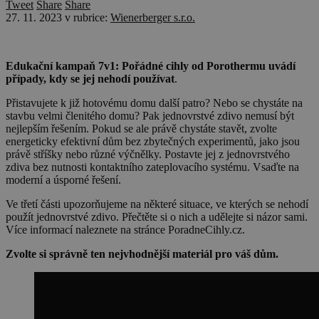
Tweet
Share
Share
27. 11. 2023
v rubrice:
Wienerberger s.r.o.
Edukační kampaň 7v1: Pořádné cihly od Porothermu uvádí
případy, kdy se jej nehodí používat
.
Přistavujete k již hotovému domu další patro? Nebo se chystáte na
stavbu velmi členitého domu? Pak jednovrstvé zdivo nemusí být
nejlepším řešením. Pokud se ale právě chystáte stavět, zvolte
energeticky efektivní dům bez zbytečných experimentů, jako jsou
právě stříšky nebo různé výčnělky. Postavte jej z jednovrstvého
zdiva bez nutnosti kontaktního zateplovacího systému. Vsaďte na
moderní a úsporné řešení.
Ve třetí části upozorňujeme na některé situace, ve kterých se nehodí
použít jednovrstvé zdivo. Přečtěte si o nich a udělejte si názor sami.
Více informací naleznete na stránce PoradneCihly.cz.
Zvolte si správně ten nejvhodnější materiál pro váš dům.