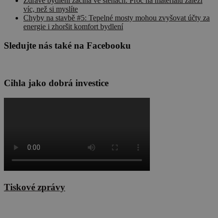
Zdravé bydlení začíná ve stěnách. Proč na materiálu záleží
víc, než si myslíte
Chyby na stavbě #5: Tepelné mosty mohou zvyšovat účty za
energie i zhoršit komfort bydlení
Sledujte nás také na Facebooku
Cihla jako dobrá investice
Tiskové zprávy