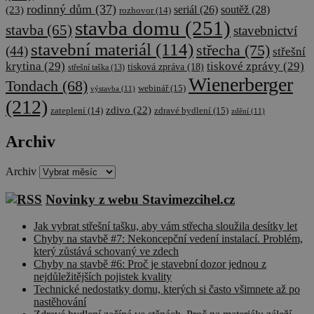
rodinný dům
(37)
soutěž
(28)
(23)
seriál
(26)
rozhovor
(14)
stavba domu
(251)
stavba
(65)
stavebnictví
stavební materiál
(114)
střecha
(75)
(44)
střešní
krytina
(29)
tiskové zprávy
(29)
tisková zpráva
(18)
střešní taška
(13)
Wienerberger
Tondach
(68)
webinář
(15)
výstavba
(11)
(212)
zdivo
(22)
zateplení
(14)
zdravé bydlení
(15)
zdění
(11)
Archiv
Archiv
Novinky z webu Stavimezcihel.cz
Jak vybrat střešní tašku, aby vám střecha sloužila desítky let
Chyby na stavbě #7: Nekoncepční vedení instalací. Problém,
který zůstává schovaný ve zdech
Chyby na stavbě #6: Proč je stavební dozor jednou z
nejdůležitějších pojistek kvality
Technické nedostatky domu, kterých si často všimnete až po
nastěhování