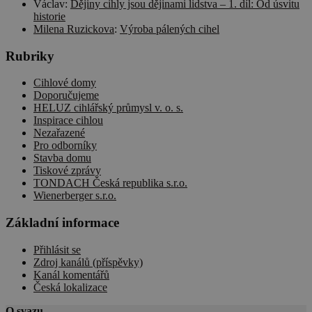
Václav
:
Dějiny cihly jsou dějinami lidstva – 1. díl: Od úsvitu
historie
Milena Ruzickova
:
Výroba pálených cihel
Rubriky
Cihlové domy
Doporučujeme
HELUZ cihlářský průmysl v. o. s.
Inspirace cihlou
Nezařazené
Pro odborníky
Stavba domu
Tiskové zprávy
TONDACH Česká republika s.r.o.
Wienerberger s.r.o.
Základní informace
Přihlásit se
Zdroj kanálů (příspěvky)
Kanál komentářů
Česká lokalizace
O svazu