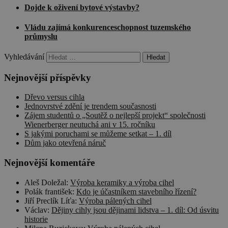
Dojde k oživení bytové výstavby?
Vládu zajímá konkurenceschopnost tuzemského
průmyslu
Vyhledávání
Nejnovější příspěvky
Dřevo versus cihla
Jednovrstvé zdění je trendem současnosti
Zájem studentů o „Soutěž o nejlepší projekt“ společnosti
Wienerberger neutuchá ani v 15. ročníku
S jakými poruchami se můžeme setkat – 1. díl
Dům jako otevřená náruč
Nejnovější komentáře
Aleš Doležal
:
Výroba keramiky a výroba cihel
Polák františek
:
Kdo je účastníkem stavebního řízení?
Jiří Preclík Líťa
:
Výroba pálených cihel
Václav
:
Dějiny cihly jsou dějinami lidstva – 1. díl: Od úsvitu
historie