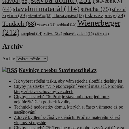
stavba
(65)
stavebnictví
stavební materiál
(114)
střecha
(75)
(44)
střešní
krytina
(29)
tiskové zprávy
(29)
tisková zpráva
(18)
střešní taška
(13)
Wienerberger
Tondach
(68)
webinář
(15)
výstavba
(11)
(212)
zdivo
(22)
zateplení
(14)
zdravé bydlení
(15)
zdění
(11)
Archiv
Archiv
Novinky z webu Stavimezcihel.cz
Jak vybrat střešní tašku, aby vám střecha sloužila desítky let
Chyby na stavbě #7: Nekoncepční vedení instalací. Problém,
který zůstává schovaný ve zdech
Chyby na stavbě #6: Proč je stavební dozor jednou z
nejdůležitějších pojistek kvality
Technické nedostatky domu, kterých si často všimnete až po
nastěhování
Zdravé bydlení začíná ve stěnách. Proč na materiálu záleží
víc, než si myslíte
Chyby na stavbě #5: Tepelné mosty mohou zvyšovat účty za