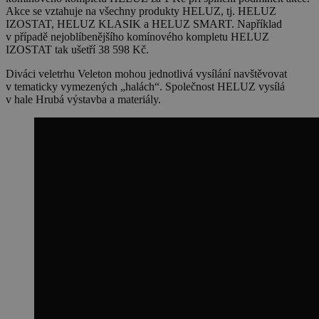
Akce se vztahuje na všechny produkty HELUZ, tj. HELUZ
IZOSTAT, HELUZ KLASIK a HELUZ SMART. Například
v případě nejoblíbenějšího komínového kompletu HELUZ
IZOSTAT tak ušetří 38 598 Kč.
Diváci veletrhu Veleton mohou jednotlivá vysílání navštěvovat
v tematicky vymezených „halách“. Společnost HELUZ vysílá
v hale Hrubá výstavba a materiály.