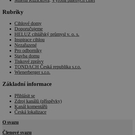
Milena Ruzickova
:
Výroba pálených cihel
Rubriky
Cihlové domy
Doporučujeme
HELUZ cihlářský průmysl v. o. s.
Inspirace cihlou
Nezařazené
Pro odborníky
Stavba domu
Tiskové zprávy
TONDACH Česká republika s.r.o.
Wienerberger s.r.o.
Základní informace
Přihlásit se
Zdroj kanálů (příspěvky)
Kanál komentářů
Česká lokalizace
O svazu
Členové svazu