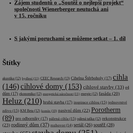
Zájem studentů o „Soutěž o nejlepší projekt“
společnosti Wienerberger neutuchá ani
v 15. ročníku
S jakými poruchami se můžeme setkat – 1. díl
Štítky
cihla
Cihelna Štěrboholy
(17)
CEEC Research
(13)
akustika
(12)
bydlení
(11)
cihlové domy
(153)
(146)
cihlové stavby
(33)
e4
fasáda
(20)
dům
(17)
ekonomika
(12)
energetická náročnost
(11)
energie
(12)
Heluz
(210)
hrubá stavba
(17)
inspirace cihlou
(15)
jednovrstvé
Porotherm
pasivní dům
(22)
zdivo
(15)
KM Beta
(12)
komín
(10)
(89)
rekonstrukce
pro odborníky
(17)
pálená cihla
(15)
pálená taška
(12)
rodinný dům
(37)
soutěž
(28)
(23)
seriál
(26)
rozhovor
(14)
stavba domu
(251)