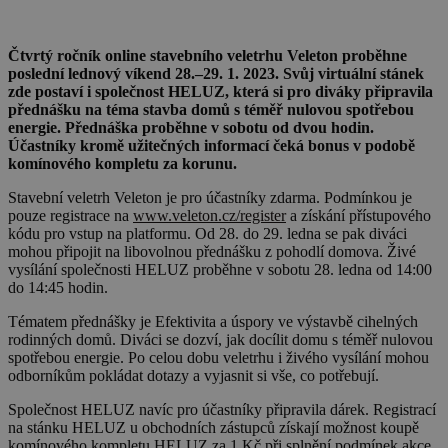
Čtvrtý ročník online stavebního veletrhu Veleton proběhne
poslední lednový víkend 28.–29. 1. 2023. Svůj virtuální stánek
zde postaví i společnost HELUZ, která si pro diváky připravila
přednášku na téma stavba domů s téměř nulovou spotřebou
energie. Přednáška proběhne v sobotu od dvou hodin.
Účastníky kromě užitečných informací čeká bonus v podobě
komínového kompletu za korunu.
Stavební veletrh Veleton je pro účastníky zdarma. Podmínkou je
pouze registrace na
www.veleton.cz/register
a získání přístupového
kódu pro vstup na platformu. Od 28. do 29. ledna se pak diváci
mohou připojit na libovolnou přednášku z pohodlí domova. Živé
vysílání společnosti HELUZ proběhne v sobotu 28. ledna od 14:00
do 14:45 hodin.
Tématem přednášky je Efektivita a úspory ve výstavbě cihelných
rodinných domů. Diváci se dozví, jak docílit domu s téměř nulovou
spotřebou energie. Po celou dobu veletrhu i živého vysílání mohou
odborníkům pokládat dotazy a vyjasnit si vše, co potřebují.
Společnost HELUZ navíc pro účastníky připravila dárek. Registrací
na stánku HELUZ u obchodních zástupců získají možnost koupě
komínového kompletu HELUZ za 1 Kč při splnění podmínek akce.