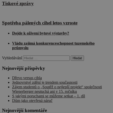
Tiskové zprávy
Spotřeba pálených cihel letos vzroste
Dojde k oživení bytové výstavby?
Vládu zajímá konkurenceschopnost tuzemského
průmyslu
Vyhledávání
Nejnovější příspěvky
Dřevo versus cihla
Jednovrstvé zdění je trendem současnosti
Zájem studentů o „Soutěž o nejlepší projekt“ společnosti
Wienerberger neutuchá ani v 15. ročníku
S jakými poruchami se můžeme setkat – 1. díl
Dům jako otevřená náruč
Nejnovější komentáře