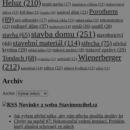
Heluz
(210)
hrubá stavba
(17)
inspirace cihlou
(15)
jednovrstvé
Poskytovatel
/
Název
Vyprší
Popis
Doména
Porotherm
pasivní dům
(22)
zdivo
(15)
KM Beta
(12)
komín
(10)
Poskytovatel
Název
Vyprší
Popis
(89)
cee
.capig.datah04.com
2
Tento cookie
/
Doména
rekonstrukce
pro odborníky
(17)
pálená cihla
(15)
pálená taška
(12)
měsíce
používá ke
rodinný dům
(37)
soutěž
(28)
4
sledování
(23)
seriál
(26)
rozhovor
(14)
sid
.seznam.cz
4
Toto je velmi
týdny
uživatelské
týdny
běžný název
stavba domu
(251)
stavba
(65)
interakce a
stavebnictví
2 dny
souboru
chování na
cookie, ale
stavební materiál
(114)
střecha
(75)
webových
(44)
střešní
pokud je
stránkách pr
nalezen jako
krytina
(29)
tiskové zprávy
(29)
tisková zpráva
(18)
zlepšení a
střešní taška
(13)
soubor cookie
analytické úče
Wienerberger
relace, bude
Tondach
(68)
webinář
(15)
výstavba
(11)
pravděpodobně
_ga
1 rok 1
Tento název
Google LLC
použit jako pro
(212)
měsíc
souboru cook
.cscm.cz
správu stavu
zdivo
(22)
zateplení
(14)
zdravé bydlení
(15)
zdění
(11)
je spojen s
relace.
Google
Universal
Archiv
sid
.cscm.cz
4
Toto je velmi
Analytics - co
týdny
běžný název
významná
2 dny
souboru
aktualizace
cookie, ale
Archiv
běžněji
pokud je
používané
nalezen jako
analytické sl
Novinky z webu Stavimezcihel.cz
soubor cookie
Google. Tent
relace, bude
soubor cooki
pravděpodobně
se používá k
Jak vybrat střešní tašku, aby vám střecha sloužila desítky let
použit jako pro
rozlišení
správu stavu
Chyby na stavbě #7: Nekoncepční vedení instalací. Problém,
jedinečných
relace.
který zůstává schovaný ve zdech
uživatelů