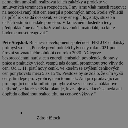
partnerům umožnili realizovat jejich zakázky a projekty ve
smluvených termínech a rozpočtech. I my jsme však museli reagovat
na neočekávaný růst cen energií a pohonných hmot. Podle výhledů
na příští rok se dá očekávat, že ceny energií, logistiky, služeb a
dalších vstupů i nadále porostou. V konečném důsledku tedy
předpokládáme další zdražování stavebních materiálů, na které
budeme muset reagovat.“
Petr Stejskal,
Business development společnosti HELUZ cihlářský
průmysl v.o.s.: „Po celé první pololetí byly ceny roku 2021 pod
úrovní srovnatelného období cen roku 2020. Až teprve
bezprecedentní nárůst cen energií, emisních povolenek, dopravy,
práce a prakticky všech vstupů nás donutil promítnout tyto vlivy do
cen. Od 1. 11. platí nový ceník, ve kterém se zvýšení ceníkových
cen pohybovalo mezi 5 až 15 %. Přestože by se zdálo, že čím vyšší
ceny, tím lépe pro výrobce, není tomu tak. Ani pro prodávající ani
pro kupující není komfortní pohybovat se v cenové a nákladové
nejistotě, ve které se těžko plánuje, investuje a ve které se nedá ani
dopředu odhadnout reakce trhu na cenové výkyvy.“
Zdroj: iStock