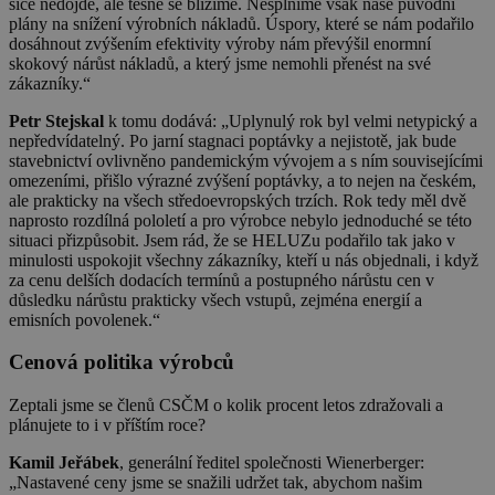
sice nedojde, ale těsně se blížíme. Nesplníme však naše původní
plány na snížení výrobních nákladů. Úspory, které se nám podařilo
dosáhnout zvýšením efektivity výroby nám převýšil enormní
skokový nárůst nákladů, a který jsme nemohli přenést na své
zákazníky.“
Petr Stejskal
k tomu dodává: „Uplynulý rok byl velmi netypický a
nepředvídatelný. Po jarní stagnaci poptávky a nejistotě, jak bude
stavebnictví ovlivněno pandemickým vývojem a s ním souvisejícími
omezeními, přišlo výrazné zvýšení poptávky, a to nejen na českém,
ale prakticky na všech středoevropských trzích. Rok tedy měl dvě
naprosto rozdílná pololetí a pro výrobce nebylo jednoduché se této
situaci přizpůsobit. Jsem rád, že se HELUZu podařilo tak jako v
minulosti uspokojit všechny zákazníky, kteří u nás objednali, i když
za cenu delších dodacích termínů a postupného nárůstu cen v
důsledku nárůstu prakticky všech vstupů, zejména energií a
emisních povolenek.“
Cenová politika výrobců
Zeptali jsme se členů CSČM o kolik procent letos zdražovali a
plánujete to i v příštím roce?
Kamil Jeřábek
, generální ředitel společnosti Wienerberger:
„Nastavené ceny jsme se snažili udržet tak, abychom našim