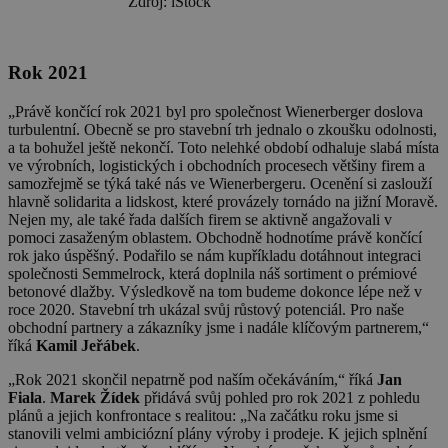
Zdroj: iStock
Rok 2021
„Právě končící rok 2021 byl pro společnost Wienerberger doslova
turbulentní. Obecně se pro stavební trh jednalo o zkoušku odolnosti,
a ta bohužel ještě nekončí. Toto nelehké období odhaluje slabá místa
ve výrobních, logistických i obchodních procesech většiny firem a
samozřejmě se týká také nás ve Wienerbergeru. Ocenění si zaslouží
hlavně solidarita a lidskost, které provázely tornádo na jižní Moravě.
Nejen my, ale také řada dalších firem se aktivně angažovali v
pomoci zasaženým oblastem. Obchodně hodnotíme právě končící
rok jako úspěšný. Podařilo se nám kupříkladu dotáhnout integraci
společnosti Semmelrock, která doplnila náš sortiment o prémiové
betonové dlažby. Výsledkově na tom budeme dokonce lépe než v
roce 2020. Stavební trh ukázal svůj růstový potenciál. Pro naše
obchodní partnery a zákazníky jsme i nadále klíčovým partnerem,“
říká
Kamil Jeřábek
.
„Rok 2021 skončil nepatrně pod naším očekáváním,“ říká
Jan
Fiala
.
Marek Žídek
přidává svůj pohled pro rok 2021 z pohledu
plánů a jejich konfrontace s realitou: „Na začátku roku jsme si
stanovili velmi ambiciózní plány výroby i prodeje. K jejich splnění