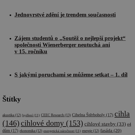
soubory
cookie
návštěvníků.
Je nutné, aby
Jednovrstvé zdění je trendem současnosti
banner
cookie
Cookie-
Script.com
fungoval
Zájem studentů o „Soutěž o nejlepší projekt“
správně.
společnosti Wienerberger neutuchá ani
udid
.cscm.cz
4 týdny
Tento cookie
v 15. ročníku
2 dny
se používá k
jedinečné
identifikaci
zařízení,
která mají
přístup k
S jakými poruchami se můžeme setkat – 1. díl
webové
stránce, aby
sledovala
používání a
zlepšila
Štítky
uživatelskou
zkušenost.
cihla
Cihelna Štěrboholy
(17)
CEEC Research
(13)
akustika
(12)
bydlení
(11)
cihlové domy
(153)
(146)
cihlové stavby
(33)
e4
fasáda
(20)
dům
(17)
ekonomika
(12)
energetická náročnost
(11)
energie
(12)