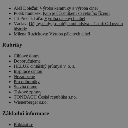
Aleš Doležal
:
Výroba keramiky a výroba cihel
Polák františek
:
Kdo je účastníkem stavebního řízení?
Jiří Preclík Líťa
:
Výroba pálených cihel
Václav
:
Dějiny cihly jsou dějinami lidstva – 1. díl: Od úsvitu
historie
Milena Ruzickova
:
Výroba pálených cihel
Rubriky
Cihlové domy
Doporučujeme
HELUZ cihlářský průmysl v. o. s.
Inspirace cihlou
Nezařazené
Pro odborníky
Stavba domu
Tiskové zprávy
TONDACH Česká republika s.r.o.
Wienerberger s.r.o.
Základní informace
Přihlásit se