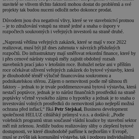
stavitelé se vlivem těchto faktorů mohou dostat do problémů a své
projekty tak budou nuceni odložit nebo dokonce prodat.
Důvodem jsou dva negativní vlivy, které se ve stavebnictví protnou
– je to zdražování vstupů na straně jedné a snaha o úspory v
rozpočtech soukromých i veřejných investorů na straně druhé.
„Naprostá většina veřejných zakázek, které se mají v roce 2022
realizovat, musí být již dnes zahrnuta v návrzích příslušných
rozpočtů. Do infrastruktury mají směřovat rekordní finance, které by
i přes cenové nárůsty vstupů měly zajistit obdobný rozsah
stavebních prací jako v letošním roce. Bohužel nelze ani v příštím
roce očekávat oživení veřejných zakázek do bytové výstavby, která
je dlouhodobě téměř výlučně financována soukromou a
podnikatelskou sférou. Zájem o nemovitosti podle mě táhnou tři
faktory – jednak to je trvale poddimenzovaná bytová výstavba, která
nestačí poptávce, jednak je to nárůst finančních prostředků na straně
poptávky včetně vysokého zájmu o hypotéky a jednak je to snaha o
investování volných prostředků do nemovitostí jako nejlepší možná
ochrana před inflací,“ říká
Petr Stejskal
, Business development
společnosti HELUZ cihlářský průmysl v.o.s. a dodává: „Podle
volebních programů stran současné vládní koalice by stavební sektor
měl mít zelenou. Jestliže budou realizovány sliby o zlepšení bytové
dostupnosti, ve které dlouhodobě patříme k nejhorším v Evropě,
musí se zvýšit jak komunální výstavba, tak i podpora individuálním