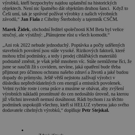
výrobků, kteří bezpochyby najdou uplatnění na historických
objektech. Není nic špatného dát objektům druhou šanci. Když to
Češi umí, tak je správné požívat výrobky z našich výrobních
závodů,“
Jan Fiala
z Cihelny Šterboholy a tajemník CSČM.
Marek Žídek
, obchodní ředitel společnosti KM Beta byl velice
stručný, ale výstižný: „Plánujeme růst u všech komodit.“
„Ani rok 2022 nebude jednoduchý. Poptávka a počty udělených
stavebních povolení jsou stále vysoké. Rizikových faktorů, které
mohou tržní podmínky, a tedy i prodej cihlářských materiálů
podstatně změnit, je však ještě mnohem víc. Stále nemůžeme říci, že
jsme se naučili žít s covidem, nevíme, jaká opatření bude třeba
přijmout pro účinnou ochranu našeho zdraví a životů a jaké budou
dopady do průmyslu. Ještě větší nejistotu zažívají výrobci v
důsledku nepředvídatelných cen energií a emisních povolenek.
Velmi rychle roste i cena práce a musíme se obávat, aby zvýšení
výrobních nákladů promítnuté do cen nedosáhlo úrovně, na kterou
již všichni investoři nemusí dosáhnout. Rádi bychom i za těchto
podmínek uspokojili všechny, kteří si HELUZ vyberou jako svého
dodavatele cihelných výrobků,“ doplňuje
Petr Stejskal.