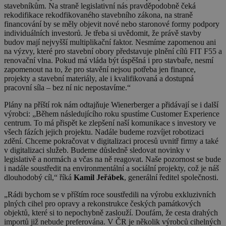
stavebníkům. Na straně legislativní nás pravděpodobně čeká
rekodifikace rekodfikovaného stavebního zákona, na straně
financování by se měly objevit nové nebo staronové formy podpory
individuálních investorů. Je třeba si uvědomit, že právě stavby
budov mají nejvyšší multiplikační faktor. Nesmíme zapomenou ani
na výzvy, které pro stavební obory představuje plnění cílů FIT F55 a
renovační vlna. Pokud má vláda být úspěšná i pro stavbaře, nesmí
zapomenout na to, že pro stavění nejsou potřeba jen finance,
projekty a stavební materiály, ale i kvalifikovaná a dostupná
pracovní síla – bez ní nic nepostavíme.“
Plány na příští rok nám odtajňuje Wienerberger a přidávají se i další
výrobci: „Během následujícího roku spustíme Customer Experience
centrum. To má přispět ke zlepšení naší komunikace s investory ve
všech fázích jejich projektu. Nadále budeme rozvíjet robotizaci
zdění. Chceme pokračovat v digitalizaci procesů uvnitř firmy a také
v digitalizaci služeb. Budeme důsledně sledovat novinky v
legislativě a normách a včas na ně reagovat. Naše pozornost se bude
i nadále soustředit na environmentální a sociální projekty, což je náš
dlouhodobý cíl,“ říká
Kamil Jeřábek
, generální ředitel společnosti.
„Rádi bychom se v příštím roce soustředili na výrobu exkluzivních
plných cihel pro opravy a rekonstrukce českých památkových
objektů, které si to nepochybně zaslouží. Doufám, že cesta drahých
importů již nebude preferována. V ČR je několik výrobců cihelných