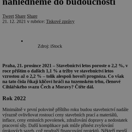
nahlédněme do budoucnosti
Tweet
Share
Share
21. 12. 2021
v rubrice:
Tiskové zprávy
Zdroj: iStock
Praha, 21. prosince 2021 – Stavebnictví letos poroste o 2,2 %, v
roce příštím o dalších 1,1 % a tržby ve stavebnictví letos
vzrostou až o 2,2 % – tolik alespoň hovoří prognóza. Co však
na tato čísla říkají klíčoví hráči na tuzemském trhu, členové
Cihlářského svazu Čech a Moravy? Čtěte dál.
Rok 2022
Minimálně v první polovině příštího roku budou stavebnictví nadále
výrazně ovlivňovat rostoucí ceny stavebních prací a materiálů,
inflace, ceny emisních povolenek, zdražování dopravy a nedostatek
pracovní síly. Další komplikace pak může přinést zvyšování
úrokových sazeb, což prodraží financování projektů. Někteří menší