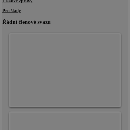
Tiskové zprávy
stránek.
CookieScriptConsent
1 rok
Tento soubo
CookieScript
Pro školy
cookie
cscm.cz
používá
Řádní členové svazu
služba
Cookie-
Script.com k
zásadách ochrany soukromí společnosti Google
zapamatován
předvoleb
souhlasu se
soubory
cookie
návštěvníků.
Je nutné, aby
banner
cookie
Cookie-
Script.com
fungoval
správně.
udid
.cscm.cz
4 týdny
Tento cookie
2 dny
se používá k
jedinečné
identifikaci
zařízení,
která mají
přístup k
webové
stránce, aby
sledovala