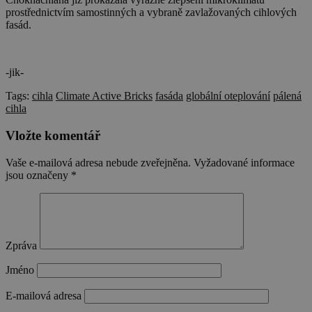
prostřednictvím samostinných a vybraně zavlažovaných cihlových
fasád.
-jik-
Tags:
cihla
Climate Active Bricks
fasáda
globální oteplování
pálená
cihla
Vložte komentář
Vaše e-mailová adresa nebude zveřejněna.
Vyžadované informace
jsou označeny
*
Zpráva
Jméno
E-mailová adresa