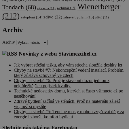
Wienerberger
Tondach
(68)
webinář
(15)
výstavba
(11)
(212)
zdivo
(22)
zateplení
(14)
zdravé bydlení
(15)
zdění
(11)
Archiv
Archiv
Novinky z webu Stavimezcihel.cz
Jak vybrat střešní tašku, aby vám střecha sloužila desítky let
Chyby na stavbě #7: Nekoncepční vedení instalací. Problém,
který zůstává schovaný ve zdech
Chyby na stavbě #6: Proč je stavební dozor jednou z
nejdůležitějších pojistek kvality
Technické nedostatky domu, kterých si často všimnete až po
nastěhování
Zdravé bydlení začíná ve stěnách. Proč na materiálu záleží
víc, než si myslíte
Chyby na stavbě #5: Tepelné mosty mohou zvyšovat účty za
energie i zhoršit komfort bydlení
Sledujte nás také na Facebooku