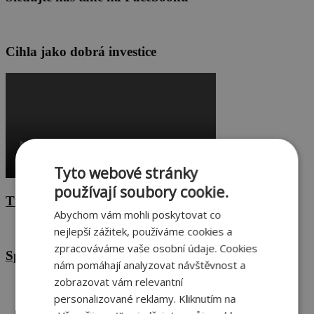
Cihla jako dobrá investice
Tyto webové stránky
používají soubory cookie.
Tiskové zprávy
Abychom vám mohli poskytovat co
nejlepší zážitek, používáme cookies a
zpracováváme vaše osobní údaje. Cookies
Spotřeba pálených cihel letos vzroste
nám pomáhají analyzovat návštěvnost a
zobrazovat vám relevantní
Dojde k oživení bytové výstavby?
personalizované reklamy. Kliknutím na
Vládu zajímá konkurenceschopnost tuzemského