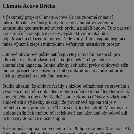
Climate Active Bricks
Výzkumný projekt Climate Active Bricks zkoumá chladicí
mikroklimatické účinky, kterých lze dosáhnout vytvořením
samostínící geometrie stěnových prvků a plášťů budov. Tuto pasivní
konstrukční strategii lze ještě vylepšit aktivním lokálním
odpařovacím chlazením pomocí šedé vody. Tato evapotranspirace
může výrazně zlepšit mikroklima veřejných městských prostor.
Cihlové obvodové pláště nabízejí velký inovační potenciál pro
klimaticky aktivní vlastnosti, jako je tepelná a hygienická
akumulační kapacita. Stínicí účinky i chladicí prvky cihlových stěn
mohou přispět ke zlepšení místního mikroklimatu a působit proti
efektu městského tepelného ostrova.
Studie ukazují, že cihlové fasády s nízkou odrazivostí ve srovnání s
vysoce izolovaným obkladem mohou snížit extrémní tepelnou zátěž
chodců během dne o 26 %. Jiná studie zkoumá účinky zavlažované
cihlové zdi a výsledky ukazují, že povrchová teplota zdi je v
průběhu dne v průměru o 5 °C nižší než teplota okolí. V hodinách
teplotních špiček mohou být selektivně zavlažované obvodové zdi
ochlazeny dokonce o osm stupňů.
Výzkumná skupina pod vedením Dr. Philippa Lionela Moltera a Aty
Chokhachiana již prokázala výrazné zlepšení mikroklimatu