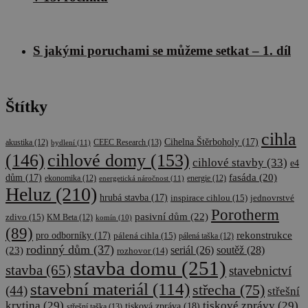
S jakými poruchami se můžeme setkat – 1. díl
Štítky
cihla
Cihelna Štěrboholy
(17)
CEEC Research
(13)
akustika
(12)
bydlení
(11)
cihlové domy
(153)
(146)
cihlové stavby
(33)
e4
fasáda
(20)
dům
(17)
ekonomika
(12)
energetická náročnost
(11)
energie
(12)
Heluz
(210)
hrubá stavba
(17)
inspirace cihlou
(15)
jednovrstvé
Porotherm
pasivní dům
(22)
zdivo
(15)
KM Beta
(12)
komín
(10)
(89)
rekonstrukce
pro odborníky
(17)
pálená cihla
(15)
pálená taška
(12)
rodinný dům
(37)
soutěž
(28)
(23)
seriál
(26)
rozhovor
(14)
stavba domu
(251)
stavba
(65)
stavebnictví
stavební materiál
(114)
střecha
(75)
(44)
střešní
krytina
(29)
tiskové zprávy
(29)
tisková zpráva
(18)
střešní taška
(13)