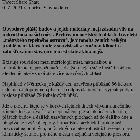
Tweet
Share
Share
9. 7. 2021
v rubrice:
Stavba domu
Obvodové pláště budov a jejich materiály mají zásadní vliv na
mikroklima našich měst. Přehřívání městských oblastí, tzv. efekt
„městského tepelného ostrova“, je v mnoha zemích velkým
problémem, který bude v souvislosti se změnou klimatu a
zahušťováním stávajících měst stále aktuálnější.
Existuje souvislost mezi morfologií měst, materialitou a
mikroklimatem, protože naše sídla jsou nejen stále hustěji osídlena,
ale denně také vzniká stále více uzavřených oblastí.
Například v Německu je každý den uzavřeno přibližně 56 hektarů
sídelních a dopravních ploch. To odpovídá novému využití půdy o
rozloze přibližně 79 fotbalových hřišť.
Jde o plochy, které se v horkých letních dnech vlivem slunečního
záření silně zahřívají. Tato tepelná energie se ukládá v silnicích,
pláštích budov a dalších uzavřených plochách až do dalšího dne a
přispívá ke zvýšení teploty. Urbanisté a architekti proto musí
pracovat na odolných, udržitelných a také robustních řešeních pro
klimaticky šetrnou proměnu města a zejména veřejného prostoru.