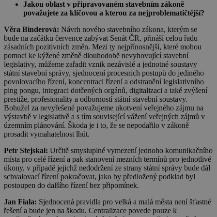
Jakou oblast v připravovaném stavebním zákoně
považujete za klíčovou a kterou za nejproblematičtější?
Věra Binderová:
Návrh nového stavebního zákona, kterým se
bude na začátku července zabývat Senát ČR, přináší celou řadu
zásadních pozitivních změn. Mezi ty nejpřínosnější, které mohou
pomoci ke kýžené změně dlouhodobě nevyhovující stavební
legislativy, můžeme zařadit vznik nezávislé a jednotné soustavy
státní stavební správy, sjednocení procesních postupů do jediného
povolovacího řízení, koncentraci řízení a odstranění legislativního
ping pongu, integraci dotčených orgánů, digitalizaci a také zvýšení
prestiže, profesionality a odborností státní stavební soustavy.
Bohužel za nevyřešené považujeme ukotvení veřejného zájmu na
výstavbě v legislativě a s tím související vážení veřejných zájmů v
územním plánování. Škoda je i to, že se nepodařilo v zákoně
prosadit vymahatelnost lhůt.
Petr Stejskal:
Určitě smysluplné vymezení jednoho komunikačního
místa pro celé řízení a pak stanovení mezních termínů pro jednotlivé
úkony, v případě jejichž nedodržení ze strany státní správy bude dál
schvalovací řízení pokračovat, jako by předložený podklad byl
postoupen do dalšího řízení bez připomínek.
Jan Fiala:
Sjednocená pravidla pro velká a malá města není šťastné
řešení a bude jen na škodu. Centralizace povede pouze k