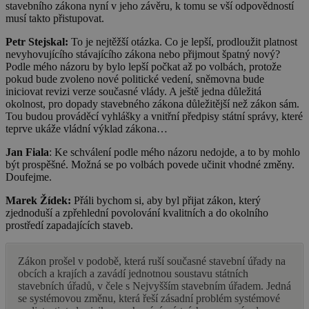
stavebního zákona nyní v jeho závěru, k tomu se vší odpovědností
musí takto přistupovat.
Petr Stejskal:
To je nejtěžší otázka. Co je lepší, prodloužit platnost
nevyhovujícího stávajícího zákona nebo přijmout špatný nový?
Podle mého názoru by bylo lepší počkat až po volbách, protože
pokud bude zvoleno nové politické vedení, sněmovna bude
iniciovat revizi verze současné vlády. A ještě jedna důležitá
okolnost, pro dopady stavebného zákona důležitější než zákon sám.
Tou budou prováděcí vyhlášky a vnitřní předpisy státní správy, které
teprve ukáže vládní výklad zákona…
Jan Fiala
: Ke schválení podle mého názoru nedojde, a to by mohlo
být prospěšné. Možná se po volbách povede učinit vhodné změny.
Doufejme.
Marek Žídek:
Přáli bychom si, aby byl přijat zákon, který
zjednoduší a zpřehlední povolování kvalitních a do okolního
prostředí zapadajících staveb.
Zákon prošel v podobě, která ruší současné stavební úřady na
obcích a krajích a zavádí jednotnou soustavu státních
stavebních úřadů, v čele s Nejvyšším stavebním úřadem. Jedná
se systémovou změnu, která řeší zásadní problém systémové