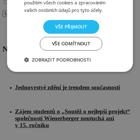
použitím všech cookies a zpracováním
Uložit jméno, e-mail a webovou stránku v tomto prohlížeči.
vašich osobních údajů pro tyto účely.
Nejnovější
VŠE PŘIJMOUT
Štítky
Archiv
VŠE ODMÍTNOUT
Nejnovější
ZOBRAZIT PODROBNOSTI
Dřevo versus cihla
Nezbytně
Výkonové
Soubory
nutné
soubory
cílení
soubory
Jednovrstvé zdění je trendem současnosti
Funkční soubory
Zájem studentů o „Soutěž o nejlepší projekt“
společnosti Wienerberger neutuchá ani
v 15. ročníku