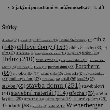
S jakými poruchami se můžeme setkat – 1. díl
Nezbytně nutné soubory
Výkonové soubory
Soubory cílení
Funkční soubory
Nezbytně nutné soubory cookie umožňují
Štítky
základní funkce webových stránek, jako je
přihlášení uživatele a správa účtu. Webové stránky
nelze bez nezbytně nutných souborů cookie
cihla
Cihelna Štěrboholy
(17)
CEEC Research
(13)
správně používat.
akustika
(12)
bydlení
(11)
cihlové domy
(153)
(146)
cihlové stavby
(33)
e4
Poskytovatel
/
Název
Vyprší
Popis
Doména
fasáda
(20)
dům
(17)
ekonomika
(12)
energetická náročnost
(11)
energie
(12)
Heluz
(210)
__cf_bm
29
Tento soubo
Cloudflare Inc.
hrubá stavba
(17)
inspirace cihlou
(15)
jednovrstvé
minut
cookie se
.onesignal.com
Porotherm
58
používá k
pasivní dům
(22)
zdivo
(15)
KM Beta
(12)
komín
(10)
sekund
rozlišení
(89)
mezi lidmi a
rekonstrukce
pro odborníky
(17)
pálená cihla
(15)
pálená taška
(12)
roboty. To je
rodinný dům
(37)
soutěž
(28)
(23)
seriál
(26)
rozhovor
(14)
pro web
přínosné, ab
stavba domu
(251)
stavba
(65)
stavebnictví
bylo možné
podávat
stavební materiál
(114)
střecha
(75)
(44)
střešní
platné zpráv
o používání
krytina
(29)
tiskové zprávy
(29)
tisková zpráva
(18)
střešní taška
(13)
jejich
Wienerberger
webových
Tondach
(68)
webinář
(15)
výstavba
(11)
stránek.