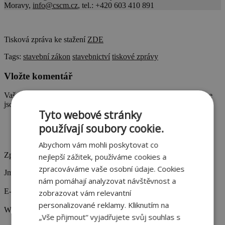
Moravy,
info@cscm.cz
, tel.: +420 603 410 891
Tisková zpráva ke stažení
ZDE
Tags:
stavební zákon
stavebnictví
tiskové zprávy
Vložte komentář
Vaše e-mailová adresa nebude zveřejněna.
Vyžadované informace
jsou označeny
*
Tyto webové stránky
používají soubory cookie.
Abychom vám mohli poskytovat co
Zpráva
nejlepší zážitek, používáme cookies a
zpracováváme vaše osobní údaje. Cookies
Jméno
nám pomáhají analyzovat návštěvnost a
E-mailová adresa
zobrazovat vám relevantní
personalizované reklamy. Kliknutím na
Webová stránka
„Vše přijmout“ vyjadřujete svůj souhlas s