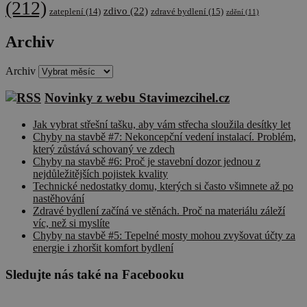
(212)
zdivo
(22)
CookieScriptConsent
1 rok
Tento soubo
zateplení
(14)
zdravé bydlení
(15)
CookieScript
zdění
(11)
cookie
cscm.cz
používá
Archiv
služba
Cookie-
Script.com k
zásadách ochrany soukromí společnosti Google
zapamatován
Archiv
předvoleb
souhlasu se
Novinky z webu Stavimezcihel.cz
soubory
cookie
návštěvníků.
Jak vybrat střešní tašku, aby vám střecha sloužila desítky let
Je nutné, aby
banner
Chyby na stavbě #7: Nekoncepční vedení instalací. Problém,
cookie
který zůstává schovaný ve zdech
Cookie-
Chyby na stavbě #6: Proč je stavební dozor jednou z
Script.com
nejdůležitějších pojistek kvality
fungoval
správně.
Technické nedostatky domu, kterých si často všimnete až po
nastěhování
udid
.cscm.cz
4 týdny
Tento cookie
Zdravé bydlení začíná ve stěnách. Proč na materiálu záleží
2 dny
se používá k
víc, než si myslíte
jedinečné
identifikaci
Chyby na stavbě #5: Tepelné mosty mohou zvyšovat účty za
zařízení,
energie i zhoršit komfort bydlení
která mají
přístup k
webové
Sledujte nás také na Facebooku
stránce, aby
sledovala
používání a