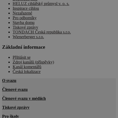
HELUZ cihlářský průmysl v. o. s.
Inspirace cihlou
Nezařazené
Pro odborníky
Stavba domu
Tiskové zprávy
TONDACH Česká republika s.r.o.
Wienerberger s.r.o.
Základní informace
Přihlásit se
Zdroj kanálů (příspěvky)
Kanál komentářů
Česká lokalizace
O svazu
Členové svazu
Členové svazu v médiích
Tiskové zprávy
Pro školy