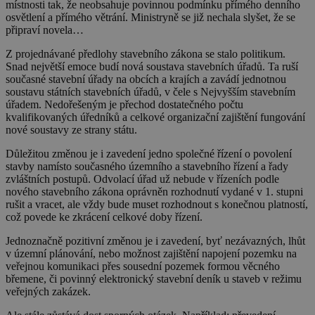
místnosti tak, že neobsahuje povinnou podmínku přímého denního
osvětlení a přímého větrání. Ministryně se již nechala slyšet, že se
připraví novela…
Z projednávané předlohy stavebního zákona se stalo politikum.
Snad největší emoce budí nová soustava stavebních úřadů. Ta ruší
současné stavební úřady na obcích a krajích a zavádí jednotnou
soustavu státních stavebních úřadů, v čele s Nejvyšším stavebním
úřadem. Nedořešeným je přechod dostatečného počtu
kvalifikovaných úředníků a celkové organizační zajištění fungování
nové soustavy ze strany státu.
Důležitou změnou je i zavedení jedno společné řízení o povolení
stavby namísto současného územního a stavebního řízení a řady
zvláštních postupů. Odvolací úřad už nebude v řízeních podle
nového stavebního zákona oprávněn rozhodnutí vydané v 1. stupni
rušit a vracet, ale vždy bude muset rozhodnout s konečnou platností,
což povede ke zkrácení celkové doby řízení.
Jednoznačně pozitivní změnou je i zavedení, byť nezávazných, lhůt
v územní plánování, nebo možnost zajištění napojení pozemku na
veřejnou komunikaci přes sousední pozemek formou věcného
břemene, či povinný elektronický stavební deník u staveb v režimu
veřejných zakázek.