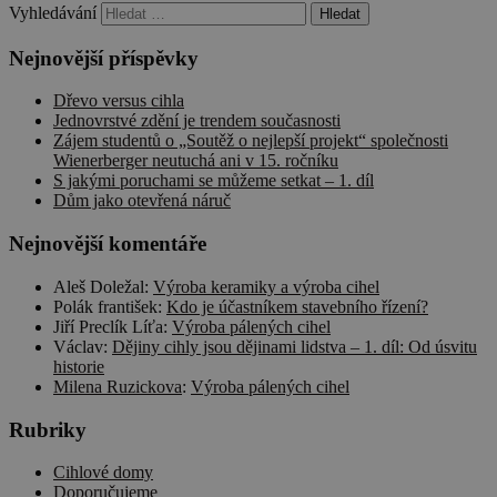
aktualizace
cookie, ale
Vyhledávání
běžněji
pokud je
používané
nalezen jako
analytické sl
Nejnovější příspěvky
soubor cookie
Google. Tent
relace, bude
soubor cooki
pravděpodobně
se používá k
Dřevo versus cihla
použit jako pro
rozlišení
správu stavu
Jednovrstvé zdění je trendem současnosti
jedinečných
relace.
Zájem studentů o „Soutěž o nejlepší projekt“ společnosti
uživatelů
Wienerberger neutuchá ani v 15. ročníku
přiřazením
_fbp
2
Používá
Meta
náhodně
S jakými poruchami se můžeme setkat – 1. díl
měsíce
Facebook k
Platform
vygenerovan
4
poskytování
Dům jako otevřená náruč
Inc.
čísla jako
týdny
řady
.cscm.cz
identifikátoru
reklamních
klienta. Je
Nejnovější komentáře
produktů, jako
součástí kaž
je nabízení cen
požadavku n
v reálném čase
Aleš Doležal
:
Výroba keramiky a výroba cihel
stránku na w
od inzerentů
a slouží k
Polák františek
:
Kdo je účastníkem stavebního řízení?
třetích stran
výpočtu údaj
Jiří Preclík Líťa
:
Výroba pálených cihel
návštěvnících
Václav
:
Dějiny cihly jsou dějinami lidstva – 1. díl: Od úsvitu
relacích a
kampaních p
historie
analytické
Milena Ruzickova
:
Výroba pálených cihel
přehledy we
Rubriky
_ga_VLBL4W8KB3
.cscm.cz
1 rok 1
Tento soubo
měsíc
cookie použí
Google Analyt
Cihlové domy
k zachování
stavu relace.
Doporučujeme