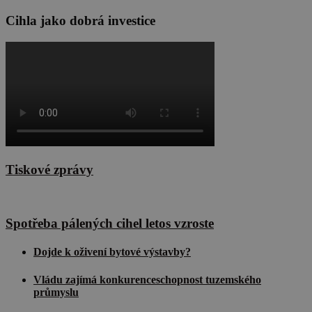
zlepšila
uživatelskou
Cihla jako dobrá investice
zkušenost.
Poskytovatel
/
Název
Vyprší
Popis
Doména
Poskytovatel
Název
Vyprší
Popis
cee
.capig.datah04.com
2
Tento cookie
/
Doména
měsíce
používá ke
4
sledování
sid
.seznam.cz
4
Toto je velmi
Tiskové zprávy
týdny
uživatelské
týdny
běžný název
interakce a
2 dny
souboru
chování na
cookie, ale
webových
pokud je
stránkách pr
nalezen jako
zlepšení a
soubor cookie
Spotřeba pálených cihel letos vzroste
analytické úče
relace, bude
pravděpodobně
_ga
1 rok 1
Tento název
Google LLC
použit jako pro
Dojde k oživení bytové výstavby?
měsíc
souboru cook
.cscm.cz
správu stavu
je spojen s
relace.
Google
Vládu zajímá konkurenceschopnost tuzemského
Universal
sid
.cscm.cz
4
Toto je velmi
průmyslu
Analytics - co
týdny
běžný název
významná
2 dny
souboru