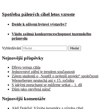
Spotřeba pálených cihel letos vzroste
Dojde k oživení bytové výstavby?
Vládu zajímá konkurenceschopnost tuzemského
průmyslu
Vyhledávání
Nejnovější příspěvky
Dřevo versus cihla
Jednovrstvé zdění je trendem současnosti
Zájem studentů o „Soutěž o nejlepší projekt“ společnosti
Wienerberger neutuchá ani v 15. ročníku
S jakými poruchami se můžeme setkat – 1. díl
Dům jako otevřená náruč
Nejnovější komentáře
Aleš Doležal
:
Výroba keramiky a výroba cihel