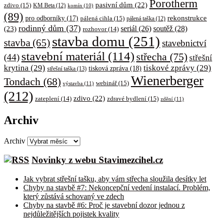
Porotherm
pasivní dům
(22)
zdivo
(15)
KM Beta
(12)
komín
(10)
(89)
rekonstrukce
pro odborníky
(17)
pálená cihla
(15)
pálená taška
(12)
rodinný dům
(37)
soutěž
(28)
(23)
seriál
(26)
rozhovor
(14)
stavba domu
(251)
stavba
(65)
stavebnictví
stavební materiál
(114)
střecha
(75)
(44)
střešní
krytina
(29)
tiskové zprávy
(29)
tisková zpráva
(18)
střešní taška
(13)
Wienerberger
Tondach
(68)
webinář
(15)
výstavba
(11)
(212)
zdivo
(22)
zateplení
(14)
zdravé bydlení
(15)
zdění
(11)
Archiv
Archiv
Novinky z webu Stavimezcihel.cz
Jak vybrat střešní tašku, aby vám střecha sloužila desítky let
Chyby na stavbě #7: Nekoncepční vedení instalací. Problém,
který zůstává schovaný ve zdech
Chyby na stavbě #6: Proč je stavební dozor jednou z
nejdůležitějších pojistek kvality