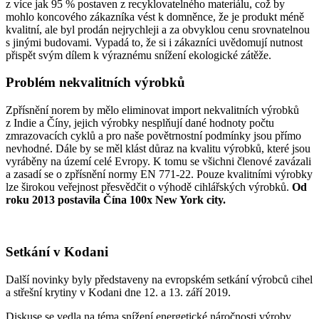
z více jak 95 % postaven z recyklovatelného materiálu, což by
mohlo koncového zákazníka vést k domněnce, že je produkt méně
kvalitní, ale byl prodán nejrychleji a za obvyklou cenu srovnatelnou
s jinými budovami. Vypadá to, že si i zákazníci uvědomují nutnost
přispět svým dílem k výraznému snížení ekologické zátěže.
Problém nekvalitních výrobků
Zpřísnění norem by mělo eliminovat import nekvalitních výrobků
z Indie a Číny, jejich výrobky nesplňují dané hodnoty počtu
zmrazovacích cyklů a pro naše povětrnostní podmínky jsou přímo
nevhodné. Dále by se měl klást důraz na kvalitu výrobků, které jsou
vyráběny na území celé Evropy. K tomu se všichni členové zavázali
a zasadí se o zpřísnění normy EN 771-22. Pouze kvalitními výrobky
lze širokou veřejnost přesvědčit o výhodě cihlářských výrobků.
Od
roku 2013 postavila Čína 100x New York city.
Setkání v Kodani
Další novinky byly představeny na evropském setkání výrobců cihel
a střešní krytiny v Kodani dne 12. a 13. září 2019.
Diskuse se vedla na téma snížení energetické náročnosti výroby