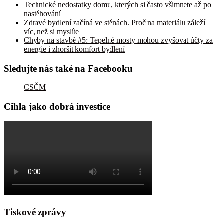
Technické nedostatky domu, kterých si často všimnete až po
nastěhování
Zdravé bydlení začíná ve stěnách. Proč na materiálu záleží
víc, než si myslíte
Chyby na stavbě #5: Tepelné mosty mohou zvyšovat účty za
energie i zhoršit komfort bydlení
Sledujte nás také na Facebooku
CSČM
Cihla jako dobrá investice
Tiskové zprávy