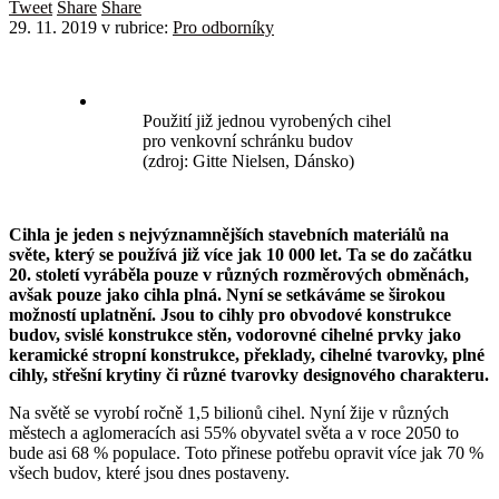
Tweet
Share
Share
29. 11. 2019
v rubrice:
Pro odborníky
Použití již jednou vyrobených cihel
pro venkovní schránku budov
(zdroj: Gitte Nielsen, Dánsko)
Cihla je jeden s nejvýznamnějších stavebních materiálů na
světe, který se používá již více jak 10 000 let. Ta se do začátku
20. století vyráběla pouze v různých rozměrových obměnách,
avšak pouze jako cihla plná. Nyní se setkáváme se širokou
možností uplatnění. Jsou to cihly pro obvodové konstrukce
budov, svislé konstrukce stěn, vodorovné cihelné prvky jako
keramické stropní konstrukce, překlady, cihelné tvarovky, plné
cihly, střešní krytiny či různé tvarovky designového charakteru.
Na světě se vyrobí ročně 1,5 bilionů cihel. Nyní žije v různých
městech a aglomeracích asi 55% obyvatel světa a v roce 2050 to
bude asi 68 % populace. Toto přinese potřebu opravit více jak 70 %
všech budov, které jsou dnes postaveny.