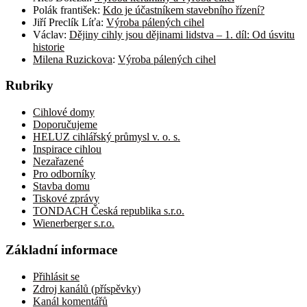
Polák františek
:
Kdo je účastníkem stavebního řízení?
Jiří Preclík Líťa
:
Výroba pálených cihel
Václav
:
Dějiny cihly jsou dějinami lidstva – 1. díl: Od úsvitu
historie
Milena Ruzickova
:
Výroba pálených cihel
Rubriky
Cihlové domy
Doporučujeme
HELUZ cihlářský průmysl v. o. s.
Inspirace cihlou
Nezařazené
Pro odborníky
Stavba domu
Tiskové zprávy
TONDACH Česká republika s.r.o.
Wienerberger s.r.o.
Základní informace
Přihlásit se
Zdroj kanálů (příspěvky)
Kanál komentářů