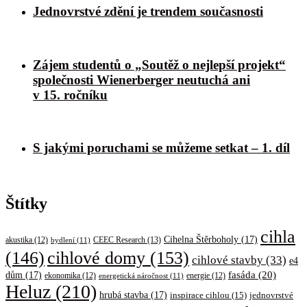
Jednovrstvé zdění je trendem současnosti
Zájem studentů o „Soutěž o nejlepší projekt“
společnosti Wienerberger neutuchá ani
v 15. ročníku
S jakými poruchami se můžeme setkat – 1. díl
Štítky
cihla
Cihelna Štěrboholy
(17)
CEEC Research
(13)
akustika
(12)
bydlení
(11)
cihlové domy
(153)
(146)
cihlové stavby
(33)
e4
fasáda
(20)
dům
(17)
ekonomika
(12)
energetická náročnost
(11)
energie
(12)
Heluz
(210)
hrubá stavba
(17)
inspirace cihlou
(15)
jednovrstvé