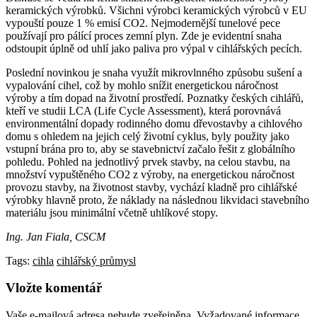
keramických výrobků. Všichni výrobci keramických výrobců v EU
vypouští pouze 1 % emisí CO2. Nejmodernější tunelové pece
používají pro pálící proces zemní plyn. Zde je evidentní snaha
odstoupit úplně od uhlí jako paliva pro výpal v cihlářských pecích.
Poslední novinkou je snaha využít mikrovlnného způsobu sušení a
vypalování cihel, což by mohlo snížit energetickou náročnost
výroby a tím dopad na životní prostředí. Poznatky českých cihlářů,
kteří ve studii LCA (Life Cycle Assessment), která porovnává
environmentální dopady rodinného domu dřevostavby a cihlového
domu s ohledem na jejich celý životní cyklus, byly použity jako
vstupní brána pro to, aby se stavebnictví začalo řešit z globálního
pohledu. Pohled na jednotlivý prvek stavby, na celou stavbu, na
množství vypuštěného CO2 z výroby, na energetickou náročnost
provozu stavby, na životnost stavby, vychází kladně pro cihlářské
výrobky hlavně proto, že náklady na následnou likvidaci stavebního
materiálu jsou minimální včetně uhlíkové stopy.
Ing. Jan Fiala, CSCM
Tags:
cihla
cihlářský průmysl
Vložte komentář
Vaše e-mailová adresa nebude zveřejněna.
Vyžadované informace