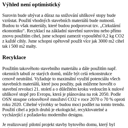
Výhled není optimistický
Surovin bude ubývat a důraz na snižování uhlíkové stopy bude
vzrůstat. Použití vhodných stavebních materiálů bude nutností.
Budou to však materiály, které budou podporovat tzv. „Cirkulární
ekonomiku“. Recyklací na základní stavební surovinu nebo přímo
znovu použitím cihel, jsme schopni zamezit vypouštění 0,2 kg CO2
z každé cihly. Jsme schopni opětovně použít více jak 3000 m2 cihel
tak i 500 m2 malty.
Recyklace
Použitím takovéhoto stavebního materiálu a dále použitím např.
okenních tabulí ze starých domů, může být celá rekonstrukce
cenově neutrální. Vyžaduje to maximální využití potenciálu všech
stavebních materiálů, které jsou použity, pak můžeme hovořit o
stavební revoluci 21. století a o důležitém kroku vedoucím k nulové
uhlíkové stopě pro Evropu, která je plánována na rok 2050. Podle
OSN stoupne celosvětově množství CO2 v roce 2070 o 70 % oproti
roku 2020. Cihelné výrobky se budou moci podílet na tomto trendu.
Použití cihel a jejich druhů je ekologické, recyklovatelné a
vycházející z požadavku moderního designu.
Je realizovaný pilotní projekt stavby bytového domu, který byl