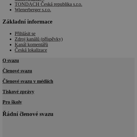
TONDACH Česká republika s.r.o.
Wienerberger s.r.o.
Základní informace
Přihlásit se
Zdroj kanálů (příspěvky)
Kanál komentářů
Česká lokalizace
O svazu
Členové svazu
Členové svazu v médiích
Tiskové zprávy
Pro školy
Řádní členové svazu