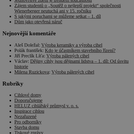
Jednovrstvé zdění je trendem současnosti
Zájem studentů o „Soutěž o nejlepší projekt“ společnosti
Wienerberger neutuchá ani v 15. ročníku
S jakými poruchami se můžeme setkat – 1. díl
Dům jako otevřená náruč
Nejnovější komentáře
Aleš Doležal
:
Výroba keramiky a výroba cihel
Polák františek
:
Kdo je účastníkem stavebního řízení?
Jiří Preclík Líťa
:
Výroba pálených cihel
Václav
:
Dějiny cihly jsou dějinami lidstva – 1. díl: Od úsvitu
historie
Milena Ruzickova
:
Výroba pálených cihel
Rubriky
Cihlové domy
Doporučujeme
HELUZ cihlářský průmysl v. o. s.
Inspirace cihlou
Nezařazené
Pro odborníky
Stavba domu
Tiskové zprávy