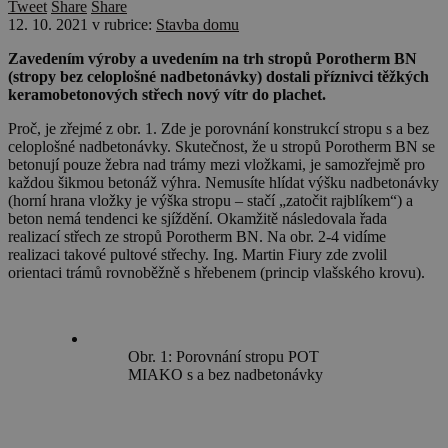
Tweet
Share
Share
12. 10. 2021
v rubrice:
Stavba domu
Zavedením výroby a uvedením na trh stropů Porotherm BN
(stropy bez celoplošné nadbetonávky) dostali příznivci těžkých
keramobetonových střech nový vítr do plachet.
Proč, je zřejmé z obr. 1. Zde je porovnání konstrukcí stropu s a bez
celoplošné nadbetonávky. Skutečnost, že u stropů Porotherm BN se
betonují pouze žebra nad trámy mezi vložkami, je samozřejmě pro
každou šikmou betonáž výhra. Nemusíte hlídat výšku nadbetonávky
(horní hrana vložky je výška stropu – stačí „zatočit rajblíkem“) a
beton nemá tendenci ke sjíždění. Okamžitě následovala řada
realizací střech ze stropů Porotherm BN. Na obr. 2-4 vidíme
realizaci takové pultové střechy. Ing. Martin Fiury zde zvolil
orientaci trámů rovnoběžně s hřebenem (princip vlašského krovu).
Obr. 1: Porovnání stropu POT
MIAKO s a bez nadbetonávky