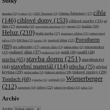
Štítky
cihla
Cihelna Štěrboholy
(17)
CEEC Research
(13)
akustika
(12)
bydlení
(11)
cihlové domy
(153)
(146)
cihlové stavby
(33)
e4
fasáda
(20)
dům
(17)
ekonomika
(12)
energetická náročnost
(11)
energie
(12)
Heluz
(210)
hrubá stavba
(17)
inspirace cihlou
(15)
jednovrstvé
Porotherm
pasivní dům
(22)
zdivo
(15)
KM Beta
(12)
komín
(10)
(89)
rekonstrukce
pro odborníky
(17)
pálená cihla
(15)
pálená taška
(12)
rodinný dům
(37)
soutěž
(28)
(23)
seriál
(26)
rozhovor
(14)
stavba domu
(251)
stavba
(65)
stavebnictví
stavební materiál
(114)
střecha
(75)
(44)
střešní
krytina
(29)
tiskové zprávy
(29)
tisková zpráva
(18)
střešní taška
(13)
Wienerberger
Tondach
(68)
webinář
(15)
výstavba
(11)
(212)
zdivo
(22)
zateplení
(14)
zdravé bydlení
(15)
zdění
(11)
Archiv
Archiv