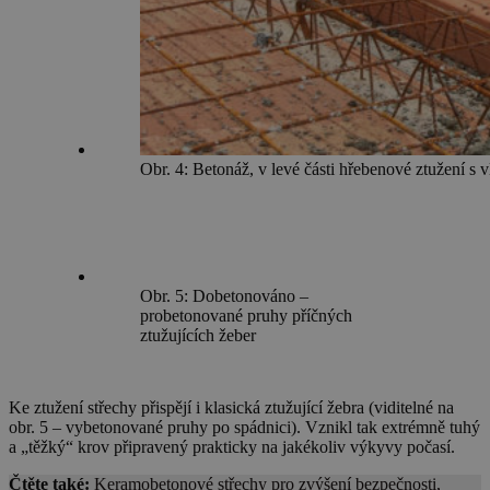
Obr. 4: Betonáž, v levé části hřebenové ztužení s v
Obr. 5: Dobetonováno –
probetonované pruhy příčných
ztužujících žeber
Ke ztužení střechy přispějí i klasická ztužující žebra (viditelné na
obr. 5 – vybetonované pruhy po spádnici). Vznikl tak extrémně tuhý
a „těžký“ krov připravený prakticky na jakékoliv výkyvy počasí.
Čtěte také:
Keramobetonové střechy pro zvýšení bezpečnosti,