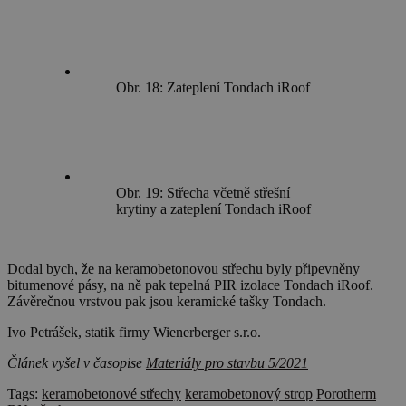
Obr. 18: Zateplení Tondach iRoof
Obr. 19: Střecha včetně střešní
krytiny a zateplení Tondach iRoof
Dodal bych, že na keramobetonovou střechu byly připevněny
bitumenové pásy, na ně pak tepelná PIR izolace Tondach iRoof.
Závěrečnou vrstvou pak jsou keramické tašky Tondach.
Ivo Petrášek, statik firmy Wienerberger s.r.o.
Článek vyšel v časopise
Materiály pro stavbu 5/2021
Tags:
keramobetonové střechy
keramobetonový strop
Porotherm