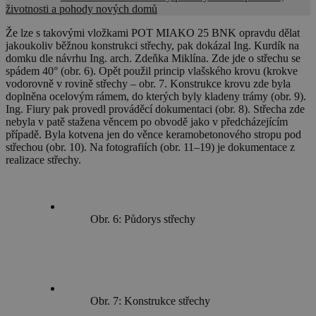
životnosti a pohody nových domů
Že lze s takovými vložkami POT MIAKO 25 BNK opravdu dělat
jakoukoliv běžnou konstrukci střechy, pak dokázal Ing. Kurdík na
domku dle návrhu Ing. arch. Zdeňka Miklína. Zde jde o střechu se
spádem 40° (obr. 6). Opět použil princip vlašského krovu (krokve
vodorovně v rovině střechy – obr. 7. Konstrukce krovu zde byla
doplněna ocelovým rámem, do kterých byly kladeny trámy (obr. 9).
Ing. Fiury pak provedl prováděcí dokumentaci (obr. 8). Střecha zde
nebyla v patě stažena věncem po obvodě jako v předcházejícím
případě. Byla kotvena jen do věnce keramobetonového stropu pod
střechou (obr. 10). Na fotografiích (obr. 11–19) je dokumentace z
realizace střechy.
Obr. 6: Půdorys střechy
Obr. 7: Konstrukce střechy