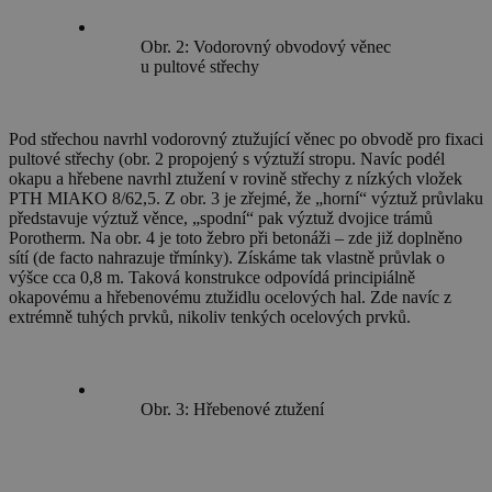
Obr. 2: Vodorovný obvodový věnec
u pultové střechy
Pod střechou navrhl vodorovný ztužující věnec po obvodě pro fixaci
pultové střechy (obr. 2 propojený s výztuží stropu. Navíc podél
okapu a hřebene navrhl ztužení v rovině střechy z nízkých vložek
PTH MIAKO 8/62,5. Z obr. 3 je zřejmé, že „horní“ výztuž průvlaku
představuje výztuž věnce, „spodní“ pak výztuž dvojice trámů
Porotherm. Na obr. 4 je toto žebro při betonáži – zde již doplněno
sítí (de facto nahrazuje třmínky). Získáme tak vlastně průvlak o
výšce cca 0,8 m. Taková konstrukce odpovídá principiálně
okapovému a hřebenovému ztužidlu ocelových hal. Zde navíc z
extrémně tuhých prvků, nikoliv tenkých ocelových prvků.
Obr. 3: Hřebenové ztužení