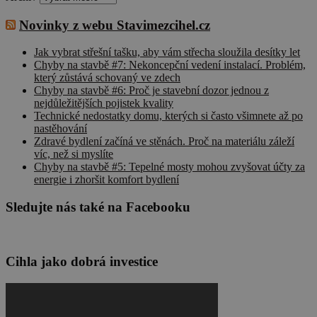
Novinky z webu Stavimezcihel.cz
Jak vybrat střešní tašku, aby vám střecha sloužila desítky let
Chyby na stavbě #7: Nekoncepční vedení instalací. Problém,
který zůstává schovaný ve zdech
Chyby na stavbě #6: Proč je stavební dozor jednou z
nejdůležitějších pojistek kvality
Technické nedostatky domu, kterých si často všimnete až po
nastěhování
Zdravé bydlení začíná ve stěnách. Proč na materiálu záleží
víc, než si myslíte
Chyby na stavbě #5: Tepelné mosty mohou zvyšovat účty za
energie i zhoršit komfort bydlení
Sledujte nás také na Facebooku
Cihla jako dobrá investice