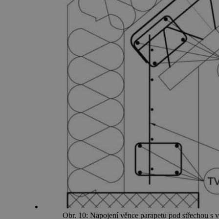
Obr. 10: Napojení věnce parapetu pod střechou s 