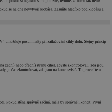
, ale pokud si nějakou sami položíte, uvidíte, že tomu tak není!
dokud se na dně nevytvoří klobása. Zasuňte hladítko pod klobásu a
V“ umožňuje posun malty při zatlačování cihly dolů. Stejný princip
zadní (nebo přední) stranu cihel, abyste zkontrolovali, zda jsou
ady, je čas zkontrolovat, zda jsou na konci svislé. To proveďte u
lodi. Pokud stěna správně začíná, měla by správně i končit! První