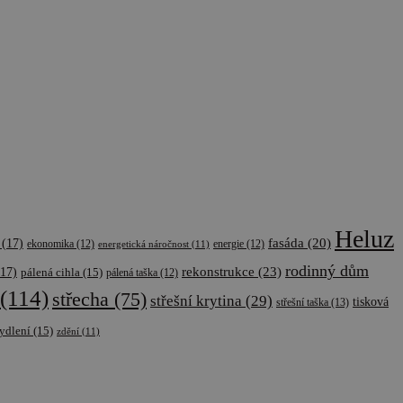
.com k
ie návštěvníků. Je
val správně.
řízení, která mají
a zlepšila
interakce a chování
Heluz
čely.
ako soubor cookie
fasáda
(20)
(17)
ekonomika
(12)
energetická náročnost
(11)
energie
(12)
rodinný dům
rekonstrukce
(23)
17)
pálená cihla
(15)
pálená taška
(12)
ako soubor cookie
versal Analytics -
(114)
střecha
(75)
střešní krytina
(29)
lytické služby
tisková
střešní taška
(13)
í jedinečných
 nabízení cen v
la jako
ydlení
(15)
zdění
(11)
ku na stránku na
lacích a kampaních
achování stavu