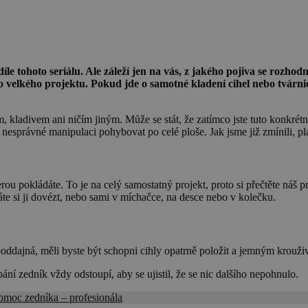
e tohoto seriálu. Ale záleží jen na vás, z jakého pojiva se rozho
do velkého projektu. Pokud jde o samotné kladení cihel nebo tvárnic,
 kladivem ani ničím jiným. Může se stát, že zatímco jste tuto konkrétní 
 nesprávné manipulaci pohybovat po celé ploše. Jak jsme již zmínili, pl
erou pokládáte. To je na celý samostatný projekt, proto si přečtěte náš pr
te si ji dovézt, nebo sami v míchačce, na desce nebo v kolečku.
oddajná, měli byste být schopni cihly opatrně položit a jemným krouž
pání zedník vždy odstoupí, aby se ujistil, že se nic dalšího nepohnulo.
a pomoc zedníka – profesionála