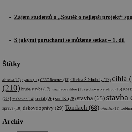
CookieScriptConse
Zájem studentů o „Soutěž o nejlepší projekt“ sp
udid
S jakými poruchami se můžeme setkat – 1. díl
Štítky
Název
Poskytova
Název
/
Doména
cee
cihla
(
sid
.seznam.
Cihelna Štěrboholy
(17)
CEEC Research
(13)
akustika
(12)
bydlení
(11)
(210)
hrubá stavba
(17)
inspirace cihlou
(15)
jednovrstvé zdivo
(15)
KM B
sid
.cscm.cz
_ga
stavba
stavba
(65)
(37)
soutěž
(28)
seriál
(26)
rozhovor
(14)
_fbp
Meta
Tondach
(68)
tiskové zprávy
(29)
Platform
zpráva
(18)
webiná
výstavba
(11)
Inc.
.cscm.cz
Archiv
_ga_VLBL4W8KB3