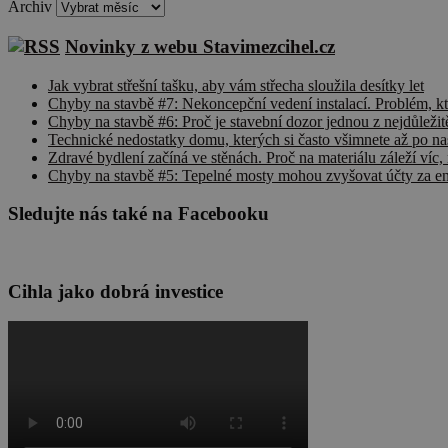
Archiv
Novinky z webu Stavimezcihel.cz
Jak vybrat střešní tašku, aby vám střecha sloužila desítky let
Chyby na stavbě #7: Nekoncepční vedení instalací. Problém, k
Chyby na stavbě #6: Proč je stavební dozor jednou z nejdůležitě
Technické nedostatky domu, kterých si často všimnete až po na
Zdravé bydlení začíná ve stěnách. Proč na materiálu záleží víc, 
Chyby na stavbě #5: Tepelné mosty mohou zvyšovat účty za ene
Sledujte nás také na Facebooku
Cihla jako dobrá investice