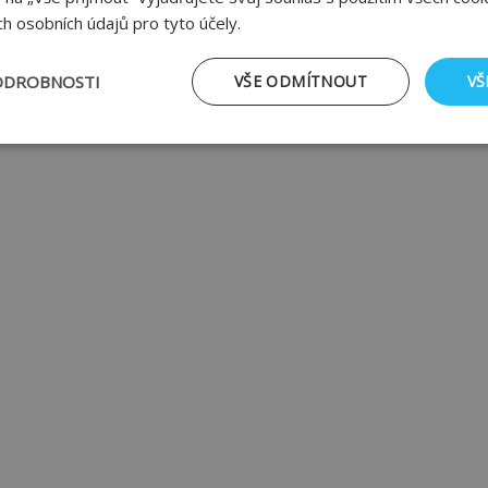
h osobních údajů pro tyto účely.
ODROBNOSTI
VŠE ODMÍTNOUT
VŠ
tné
Výkonové soubory
Soubory cílení
Fu
zbytně nutné soubory
Výkonové soubory
Soubory cílení
Funkční soub
ry cookie umožňují základní funkce webových stránek, jako je přihlášení uživatele
e bez nezbytně nutných souborů cookie správně používat.
Poskytovatel
/
Vyprší
Popis
Doména
29
Tento soubor cookie se používá k rozlišení mezi li
Cloudflare Inc.
minut
pro web přínosné, aby bylo možné podávat platné
.onesignal.com