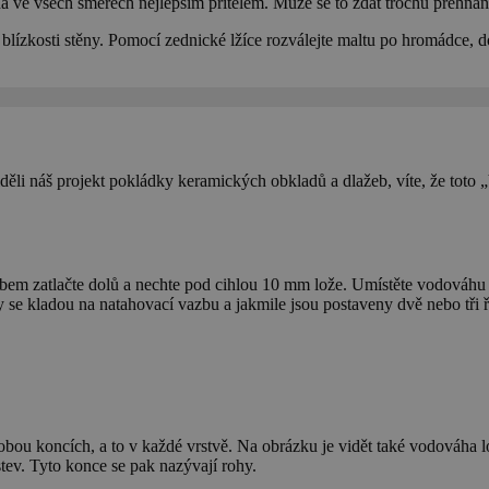
ha ve všech směrech nejlepším přítelem. Může se to zdát trochu přehnané
 blízkosti stěny. Pomocí zednické lžíce rozválejte maltu po hromádce, 
ěli náš projekt pokládky keramických obkladů a dlažeb, víte, že toto „
em zatlačte dolů a nechte pod cihlou 10 mm lože. Umístěte vodováhu na 
 Ty se kladou na natahovací vazbu a jakmile jsou postaveny dvě nebo tři ř
a obou koncích, a to v každé vrstvě. Na obrázku je vidět také vodováha 
stev. Tyto konce se pak nazývají rohy.