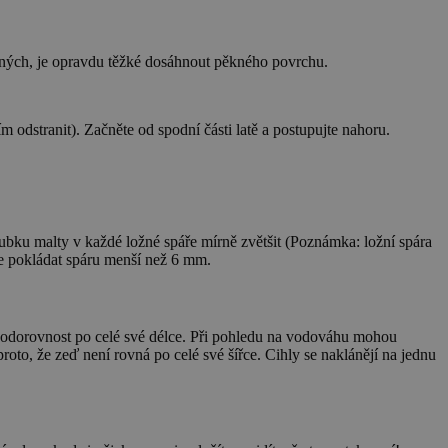
aných, je opravdu těžké dosáhnout pěkného povrchu.
 odstranit). Začněte od spodní části latě a postupujte nahoru.
loubku malty v každé ložné spáře mírně zvětšit (Poznámka: ložní spára
me pokládat spáru menší než 6 mm.
vat vodorovnost po celé své délce. Při pohledu na vodováhu mohou
proto, že zeď není rovná po celé své šířce. Cihly se naklánějí na jednu