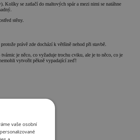
. Kolíky se zatlačí do maltových spár a mezi nimi se natáhne
nadný.
ostřed stěny.
rotože právě zde dochází k většině nehod při stavbě.
várnic je něco, co vyžaduje trochu cviku, ale je to něco, co je
 nemohli vytvořit pěkně vypadající zeď!
áváme vaše osobní
 personalizované
ies a