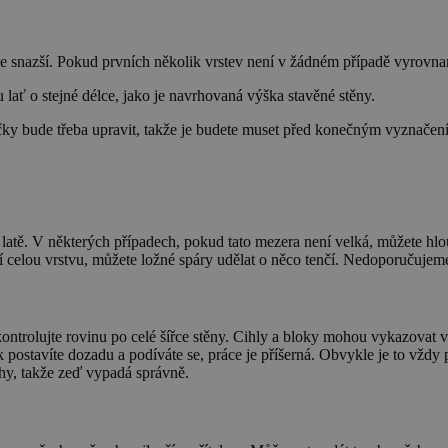
ce snazší. Pokud prvních několik vrstev není v žádném případě vyrovn
u lať o stejné délce, jako je navrhovaná výška stavěné stěny.
ačky bude třeba upravit, takže je budete muset před konečným vyznačením
ec latě. V některých případech, pokud tato mezera není velká, můžete h
ší celou vrstvu, můžete ložné spáry udělat o něco tenčí. Nedoporučuje
ny. Zkontrolujte rovinu po celé šířce stěny. Cihly a bloky mohou vykazo
k postavíte dozadu a podíváte se, práce je příšerná. Obvykle je to vždy 
áhy, takže zeď vypadá správně.