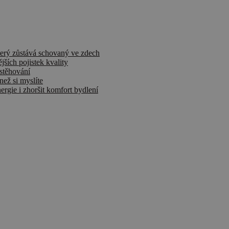
terý zůstává schovaný ve zdech
jších pojistek kvality
stěhování
než si myslíte
rgie i zhoršit komfort bydlení