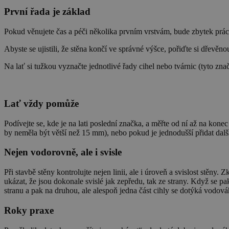
První řada je základ
Pokud věnujete čas a péči několika prvním vrstvám, bude zbytek prá
Abyste se ujistili, že stěna končí ve správné výšce, pořiďte si dřevěno
Na lať si tužkou vyznačte jednotlivé řady cihel nebo tvárnic (tyto zn
Lať vždy pomůže
Podívejte se, kde je na lati poslední značka, a měřte od ní až na kon
by neměla být větší než 15 mm), nebo pokud je jednodušší přidat dal
Nejen vodorovně, ale i svisle
Při stavbě stěny kontrolujte nejen linii, ale i úroveň a svislost stě
ukázat, že jsou dokonale svislé jak zepředu, tak ze strany. Když se pa
stranu a pak na druhou, ale alespoň jedna část cihly se dotýká vodov
Roky praxe