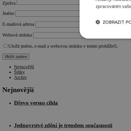
Zpráva
zpracováním vašic
Jméno
ZOBRAZIT P
E-mailová adresa
Webová stránka
Nezbytně nu
soubory
Uložit jméno, e-mail a webovou stránku v tomto prohlížeči.
Nejnovější
Štítky
Archiv
Ne
Nejnovější
Nezbytně nutné soubo
Webové stránky nelz
Dřevo versus cihla
Název
__cf_bm
Jednovrstvé zdění je trendem současnosti