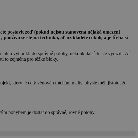
dnete postavit zeď (pokud nejsou stanovena nějaká omezení
 používá se stejná technika, ať už kladete cokoli, a je třeba si
cihlu vytloukli do správné polohy, několik dalších jste vyrazili. Ať
atí to zejména pro těžké bloky.
ojekt, který je celý věnován míchání malty, abyste měli jistotu, že
ivým pohybem je dostat do správné, rovné polohy.