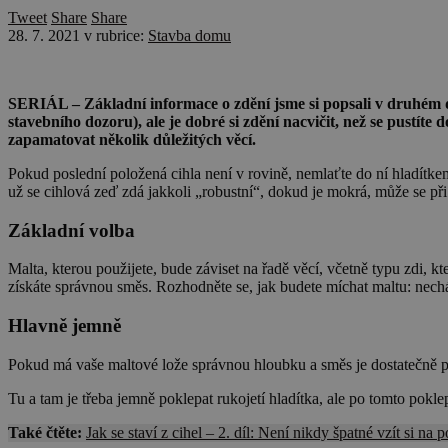
Tweet
Share
Share
28. 7. 2021
v rubrice:
Stavba domu
SERIÁL – Základní informace o zdění jsme si popsali v druhém díl
stavebního dozoru), ale je dobré si zdění nacvičit, než se pustíte 
zapamatovat několik důležitých věcí.
Pokud poslední položená cihla není v rovině, nemlaťte do ní hladítkem,
už se cihlová zeď zdá jakkoli „robustní“, dokud je mokrá, může se při
Základní volba
Malta, kterou použijete, bude záviset na řadě věcí, včetně typu zdi, kt
získáte správnou směs. Rozhodněte se, jak budete míchat maltu: nechá
Hlavně jemně
Pokud má vaše maltové lože správnou hloubku a směs je dostatečně p
Tu a tam je třeba jemně poklepat rukojetí hladítka, ale po tomto pokle
Také čtěte:
Jak se staví z cihel – 2. díl: Není nikdy špatné vzít si n