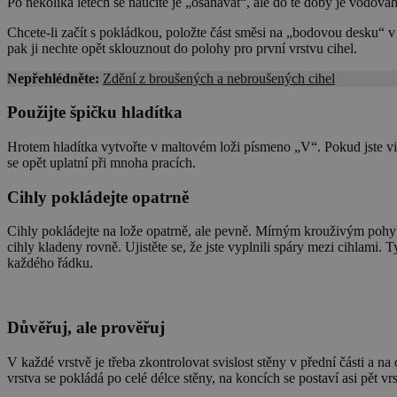
Po několika letech se naučíte je „osahávat“, ale do té doby je vodová
Chcete-li začít s pokládkou, položte část směsi na „bodovou desku“ v
pak ji nechte opět sklouznout do polohy pro první vrstvu cihel.
Nepřehlédněte:
Zdění z broušených a nebroušených cihel
Použijte špičku hladítka
Hrotem hladítka vytvořte v maltovém loži písmeno „V“. Pokud jste vid
se opět uplatní při mnoha pracích.
Cihly pokládejte opatrně
Cihly pokládejte na lože opatrně, ale pevně. Mírným krouživým pohyb
cihly kladeny rovně. Ujistěte se, že jste vyplnili spáry mezi cihlami.
každého řádku.
Důvěřuj, ale prověřuj
V každé vrstvě je třeba zkontrolovat svislost stěny v přední části a n
vrstva se pokládá po celé délce stěny, na koncích se postaví asi pět vr