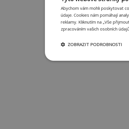
Abychom vám mohli poskytovat co 
údaje. Cookies nám pomáhají anal
reklamy. Kliknutím na „Vše přijmou
zpracováním vašich osobních údajů
ZOBRAZIT PODROBNOSTI
Nezbytně nutné
Výkon
soubory
Nezbytně nutné soubory
Nezbytně nutné soubory cookie umožňují zá
Webové stránky nelze bez nezbytně nutný