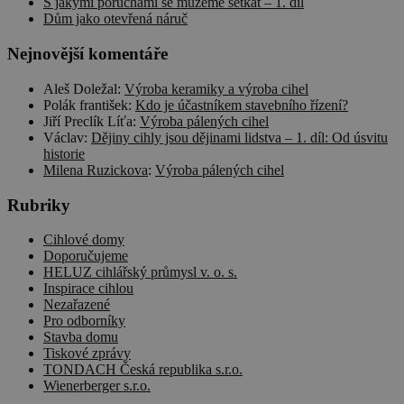
S jakými poruchami se můžeme setkat – 1. díl
Dům jako otevřená náruč
Nejnovější komentáře
Aleš Doležal
:
Výroba keramiky a výroba cihel
Polák františek
:
Kdo je účastníkem stavebního řízení?
Jiří Preclík Líťa
:
Výroba pálených cihel
Václav
:
Dějiny cihly jsou dějinami lidstva – 1. díl: Od úsvitu
historie
Milena Ruzickova
:
Výroba pálených cihel
Rubriky
Cihlové domy
Doporučujeme
HELUZ cihlářský průmysl v. o. s.
Inspirace cihlou
Nezařazené
Pro odborníky
Stavba domu
Tiskové zprávy
TONDACH Česká republika s.r.o.
Wienerberger s.r.o.