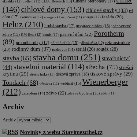
Cihelna Štěrboholy
(17)
CEEC Research
(13)
akustika
(12)
bydlení
(11)
cihlové domy
(153)
(146)
cihlové stavby
(33)
e4
fasáda
(20)
dům
(17)
ekonomika
(12)
energetická náročnost
(11)
energie
(12)
Heluz
(210)
hrubá stavba
(17)
inspirace cihlou
(15)
jednovrstvé
Porotherm
pasivní dům
(22)
zdivo
(15)
KM Beta
(12)
komín
(10)
(89)
rekonstrukce
pro odborníky
(17)
pálená cihla
(15)
pálená taška
(12)
rodinný dům
(37)
soutěž
(28)
(23)
seriál
(26)
rozhovor
(14)
stavba domu
(251)
stavba
(65)
stavebnictví
stavební materiál
(114)
střecha
(75)
(44)
střešní
krytina
(29)
tiskové zprávy
(29)
tisková zpráva
(18)
střešní taška
(13)
Wienerberger
Tondach
(68)
webinář
(15)
výstavba
(11)
(212)
zdivo
(22)
zateplení
(14)
zdravé bydlení
(15)
zdění
(11)
Archiv
Archiv
Novinky z webu Stavimezcihel.cz