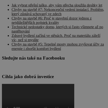
Jak vybrat střešní tašku, aby vám střecha sloužila desítky let
Chyby na stavbě #7: Nekoncepční vedení instalací. Problém,
který zůstává schovaný ve zdech
Chyby na stavbě #6: Proč je stavební dozor jednou z
nejdůležitějších pojistek kvality
Technické nedostatky domu, kterých si často všimnete až po
nastěhování
Zdravé bydlení začíná ve stěnách. Proč na materiálu záleží
víc, než si myslíte
Chyby na stavbě #5: Tepelné mosty mohou zvyšovat účty za
energie i zhoršit komfort bydlení
Sledujte nás také na Facebooku
Cihla jako dobrá investice