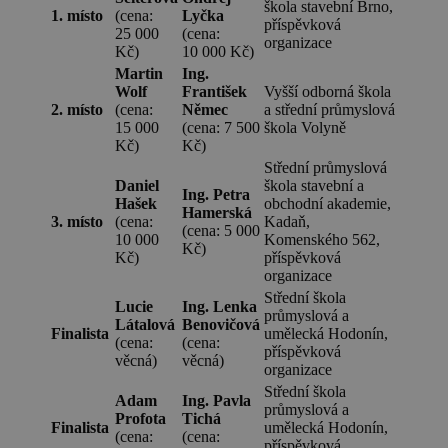
škola stavební Brno,
1. místo
(cena:
Lyčka
příspěvková
25 000
(cena:
organizace
Kč)
10 000 Kč)
Martin
Ing.
Wolf
František
Vyšší odborná škola
2. místo
(cena:
Němec
a střední průmyslová
15 000
(cena: 7 500
škola Volyně
Kč)
Kč)
Střední průmyslová
Daniel
škola stavební a
Ing. Petra
Hašek
obchodní akademie,
Hamerská
3. místo
(cena:
Kadaň,
(cena: 5 000
10 000
Komenského 562,
Kč)
Kč)
příspěvková
organizace
Střední škola
Lucie
Ing. Lenka
průmyslová a
Látalová
Benovičová
Finalista
umělecká Hodonín,
(cena:
(cena:
příspěvková
věcná)
věcná)
organizace
Střední škola
Adam
Ing. Pavla
průmyslová a
Profota
Tichá
Finalista
umělecká Hodonín,
(cena:
(cena:
příspěvková