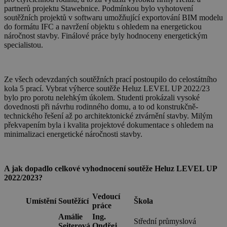
partnerů projektu Stawebnice. Podmínkou bylo vyhotovení
soutěžních projektů v softwaru umožňující exportování BIM modelu
do formátu IFC a navržení objektu s ohledem na energetickou
náročnost stavby. Finálové práce byly hodnoceny energetickým
specialistou.
Ze všech odevzdaných soutěžních prací postoupilo do celostátního
kola 5 prací. Vybrat výherce soutěže Heluz LEVEL UP 2022/23
bylo pro porotu nelehkým úkolem. Studenti prokázali vysoké
dovednosti při návrhu rodinného domu, a to od konstrukčně-
technického řešení až po architektonické ztvárnění stavby. Milým
překvapením byla i kvalita projektové dokumentace s ohledem na
minimalizaci energetické náročnosti stavby.
A jak dopadlo celkové vyhodnocení soutěže Heluz LEVEL UP
2022/2023?
Vedoucí
Umístění
Soutěžící
Škola
práce
Amálie
Ing.
Střední průmyslová
Seiterová
Ondřej