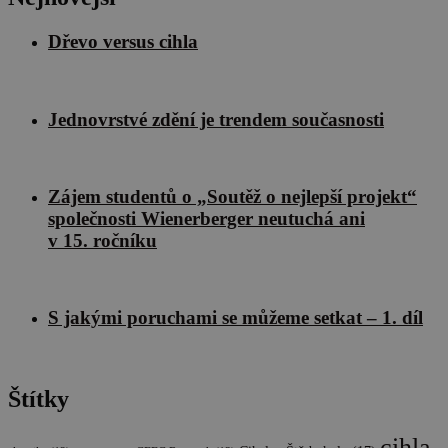
Dřevo versus cihla
Jednovrstvé zdění je trendem současnosti
Zájem studentů o „Soutěž o nejlepší projekt“
společnosti Wienerberger neutuchá ani
v 15. ročníku
S jakými poruchami se můžeme setkat – 1. díl
Štítky
cihla