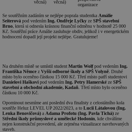
věcná)
věcná)
organizace
Se soutěžním zadáním se nejlépe poprala studentka
Amálie
Seiterová
pod vedením
Ing. Ondřeje Lyčky
ze
SPŠ stavební
Brno
, která si odnesla krásnou finanční odměnu v hodnotě 25 000
Kč. Soutěžní práce Amálie zasluhuje obdiv, jelikož i v energetickém
hodnocení dopadl její projekt nejlépe. Gratulujeme!
Na druhém místě se umístil student
Martin Wolf
pod vedením
Ing.
Františka Němce
z
Vyšší odborné školy a SPŠ Volyně
. Druhé
místo bylo oceněno částkou 15 000 Kč. Třetí místo patří studentovi
Danielovi Haškovi
pod vedením
Ing. Petry Hamerské
ze
SPŠ
stavební a obchodní akademie, Kadaň
. Třetí místo bylo oceněno
částkou 10 000 Kč.
Opominout nesmíme ani poslední dva finalisty z celostátního kola
soutěže Heluz LEVEL UP 2022/2023, a to
Lucii Látalovou (Ing.
Lenka Benovičová)
a
Adama Profotu (Ing. Pavla Tichá)
ze
Střední školy průmyslové a umělecké Hodonín
, kde chválíme
nejen konstrukční provedení, ale zejména vizualizace navrhovaných
staveb.