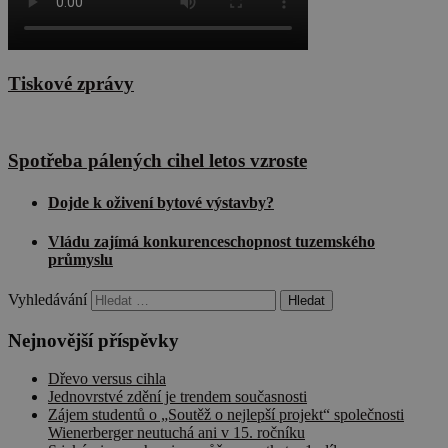
Tiskové zprávy
Spotřeba pálených cihel letos vzroste
Dojde k oživení bytové výstavby?
Vládu zajímá konkurenceschopnost tuzemského
průmyslu
Vyhledávání
Nejnovější příspěvky
Dřevo versus cihla
Jednovrstvé zdění je trendem současnosti
Zájem studentů o „Soutěž o nejlepší projekt“ společnosti
Wienerberger neutuchá ani v 15. ročníku