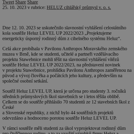
Tweet
Share
Share
25. 10. 2023
v rubrice:
HELUZ cihlářský průmysl v. o. s.
Dne 12. 10. 2023 se uskutečnilo slavnostní vyhlášení celostátního
kola soutěže Heluz LEVEL UP 2022/2023 „Projektujeme
energeticky úsporný rodinný dům z cihelného systému Heluz“.
Celá akce probíhala v Pavilonu Anthropos Moravského zemského
muzea v Brně, kde se studenti, učitelé a partneři vzdělávacího
projektu Stawebnice mohli těšit na slavnostní vyhlášení vítězů
soutěže Heluz LEVEL UP 2022/2023, na představení novinek
v projektu Stawebnice, prohlídku Pavilonu Anthropos zaměřenou na
původ a vývoj člověka a počátcích jeho kultury, a především na
společné osobní setkání.
Soutěž Heluz LEVEL UP, která je určena pro studenty 3. ročníků
středních průmyslových škol stavebních se i letos těšila oblibě.
Celkem se do soutěže přihlásilo 70 studentů ze 12 stavebních škol z
České
a Slovenské republiky, z nichž bylo 44 soutěžních projektů
odevzdáno a hodnoceno porotou soutěže Heluz LEVEL UP.
V rámci soutěže měli studenti za úkol vyprojektovat rodinný dům
pro čtyřčlennou rodinu, a to za využití výrobků firmy Heluz a