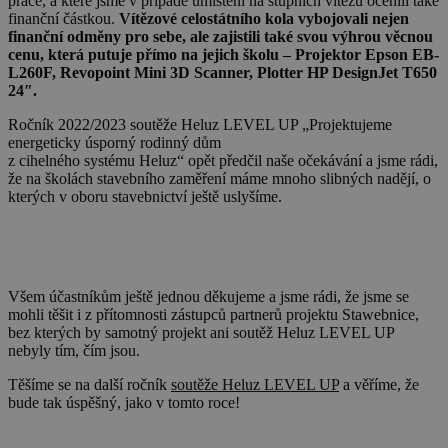
práce, a které jsme v případě umístění na stupních vítězů ocenili také
finanční částkou.
Vítězové celostátního kola vybojovali nejen
finanční odměny pro sebe, ale zajistili také svou výhrou věcnou
cenu, která putuje přímo na jejich školu – Projektor Epson EB-
L260F, Revopoint Mini 3D Scanner, Plotter HP DesignJet T650
24″.
Ročník 2022/2023 soutěže Heluz LEVEL UP „Projektujeme
energeticky úsporný rodinný dům
z cihelného systému Heluz“ opět předčil naše očekávání a jsme rádi,
že na školách stavebního zaměření máme mnoho slibných nadějí, o
kterých v oboru stavebnictví ještě uslyšíme.
Všem účastníkům ještě jednou děkujeme a jsme rádi, že jsme se
mohli těšit i z přítomnosti zástupců partnerů projektu Stawebnice,
bez kterých by samotný projekt ani soutěž Heluz LEVEL UP
nebyly tím, čím jsou.
Těšíme se na další ročník
soutěže Heluz LEVEL UP
a věříme, že
bude tak úspěšný, jako v tomto roce!