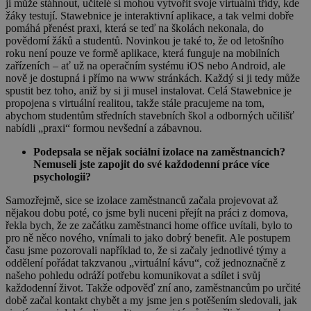
ji může stáhnout, učitelé si mohou vytvořit svoje virtuální třídy, kde
žáky testují. Stawebnice je interaktivní aplikace, a tak velmi dobře
pomáhá přenést praxi, která se teď na školách nekonala, do
povědomí žáků a studentů. Novinkou je také to, že od letošního
roku není pouze ve formě aplikace, která funguje na mobilních
zařízeních – ať už na operačním systému iOS nebo Android, ale
nově je dostupná i přímo na www stránkách. Každý si ji tedy může
spustit bez toho, aniž by si ji musel instalovat. Celá Stawebnice je
propojena s virtuální realitou, takže stále pracujeme na tom,
abychom studentům středních stavebních škol a odborných učilišť
nabídli „praxi“ formou nevšední a zábavnou.
Podepsala se nějak sociální izolace na zaměstnancích?
Nemuseli jste zapojit do své každodenní práce více
psychologii?
Samozřejmě, sice se izolace zaměstnanců začala projevovat až
nějakou dobu poté, co jsme byli nuceni přejít na práci z domova,
řekla bych, že ze začátku zaměstnanci home office uvítali, bylo to
pro ně něco nového, vnímali to jako dobrý benefit. Ale postupem
času jsme pozorovali například to, že si začaly jednotlivé týmy a
oddělení pořádat takzvanou „virtuální kávu“, což jednoznačně z
našeho pohledu odráží potřebu komunikovat a sdílet i svůj
každodenní život. Takže odpověď zní ano, zaměstnancům po určité
době začal kontakt chybět a my jsme jen s potěšením sledovali, jak