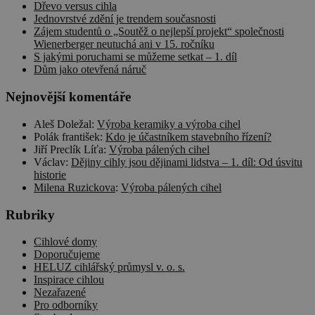
Dřevo versus cihla
Jednovrstvé zdění je trendem současnosti
Zájem studentů o „Soutěž o nejlepší projekt“ společnosti
Wienerberger neutuchá ani v 15. ročníku
S jakými poruchami se můžeme setkat – 1. díl
Dům jako otevřená náruč
Nejnovější komentáře
Aleš Doležal
:
Výroba keramiky a výroba cihel
Polák františek
:
Kdo je účastníkem stavebního řízení?
Jiří Preclík Líťa
:
Výroba pálených cihel
Václav
:
Dějiny cihly jsou dějinami lidstva – 1. díl: Od úsvitu
historie
Milena Ruzickova
:
Výroba pálených cihel
Rubriky
Cihlové domy
Doporučujeme
HELUZ cihlářský průmysl v. o. s.
Inspirace cihlou
Nezařazené
Pro odborníky