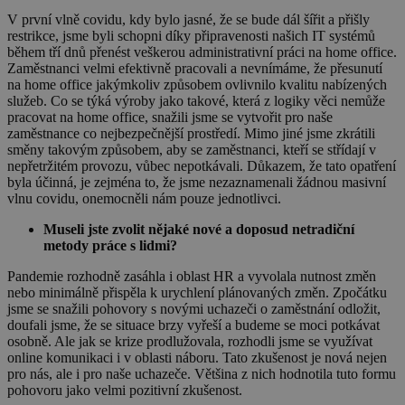
V první vlně covidu, kdy bylo jasné, že se bude dál šířit a přišly
restrikce, jsme byli schopni díky připravenosti našich IT systémů
během tří dnů přenést veškerou administrativní práci na home office.
Zaměstnanci velmi efektivně pracovali a nevnímáme, že přesunutí
na home office jakýmkoliv způsobem ovlivnilo kvalitu nabízených
služeb. Co se týká výroby jako takové, která z logiky věci nemůže
pracovat na home office, snažili jsme se vytvořit pro naše
zaměstnance co nejbezpečnější prostředí. Mimo jiné jsme zkrátili
směny takovým způsobem, aby se zaměstnanci, kteří se střídají v
nepřetržitém provozu, vůbec nepotkávali. Důkazem, že tato opatření
byla účinná, je zejména to, že jsme nezaznamenali žádnou masivní
vlnu covidu, onemocněli nám pouze jednotlivci.
Museli jste zvolit nějaké nové a doposud netradiční
metody práce s lidmi?
Pandemie rozhodně zasáhla i oblast HR a vyvolala nutnost změn
nebo minimálně přispěla k urychlení plánovaných změn. Zpočátku
jsme se snažili pohovory s novými uchazeči o zaměstnání odložit,
doufali jsme, že se situace brzy vyřeší a budeme se moci potkávat
osobně. Ale jak se krize prodlužovala, rozhodli jsme se využívat
online komunikaci i v oblasti náboru. Tato zkušenost je nová nejen
pro nás, ale i pro naše uchazeče. Většina z nich hodnotila tuto formu
pohovoru jako velmi pozitivní zkušenost.