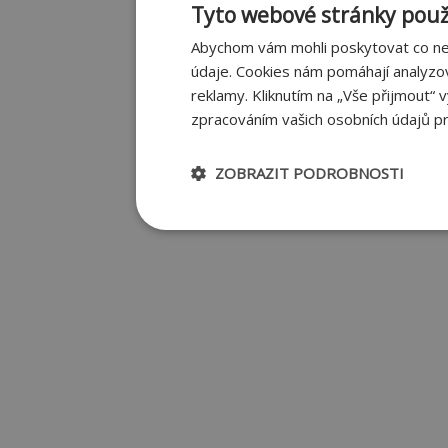
Tyto webové stránky použí
Abychom vám mohli poskytovat co nej
údaje. Cookies nám pomáhají analyzo
reklamy. Kliknutím na „Vše přijmout“ 
zpracováním vašich osobních údajů pr
ZOBRAZIT PODROBNOSTI
Nezbytně nutné
Výkonov
soubory
Nezbytně nutné soubory
Nezbytně nutné soubory cookie umožňují zákla
Webové stránky nelze bez nezbytně nutných 