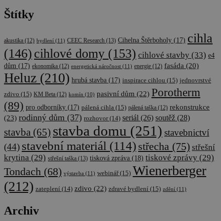
Štítky
cihla
Cihelna Štěrboholy
(17)
CEEC Research
(13)
akustika
(12)
bydlení
(11)
cihlové domy
(153)
(146)
cihlové stavby
(33)
e4
fasáda
(20)
dům
(17)
ekonomika
(12)
energetická náročnost
(11)
energie
(12)
Heluz
(210)
hrubá stavba
(17)
inspirace cihlou
(15)
jednovrstvé
Porotherm
pasivní dům
(22)
zdivo
(15)
KM Beta
(12)
komín
(10)
(89)
rekonstrukce
pro odborníky
(17)
pálená cihla
(15)
pálená taška
(12)
rodinný dům
(37)
soutěž
(28)
(23)
seriál
(26)
rozhovor
(14)
stavba domu
(251)
stavba
(65)
stavebnictví
stavební materiál
(114)
střecha
(75)
(44)
střešní
krytina
(29)
tiskové zprávy
(29)
tisková zpráva
(18)
střešní taška
(13)
Wienerberger
Tondach
(68)
webinář
(15)
výstavba
(11)
(212)
zdivo
(22)
zateplení
(14)
zdravé bydlení
(15)
zdění
(11)
Archiv