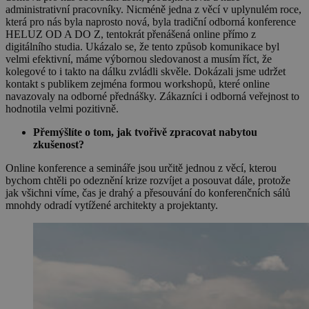
administrativní pracovníky. Nicméně jedna z věcí v uplynulém roce,
která pro nás byla naprosto nová, byla tradiční odborná konference
HELUZ OD A DO Z, tentokrát přenášená online přímo z
digitálního studia. Ukázalo se, že tento způsob komunikace byl
velmi efektivní, máme výbornou sledovanost a musím říct, že
kolegové to i takto na dálku zvládli skvěle. Dokázali jsme udržet
kontakt s publikem zejména formou workshopů, které online
navazovaly na odborné přednášky. Zákazníci i odborná veřejnost to
hodnotila velmi pozitivně.
Přemýšlíte o tom, jak tvořivě zpracovat nabytou
zkušenost?
Online konference a semináře jsou určitě jednou z věcí, kterou
bychom chtěli po odeznění krize rozvíjet a posouvat dále, protože
jak všichni víme, čas je drahý a přesouvání do konferenčních sálů
mnohdy odradí vytížené architekty a projektanty.