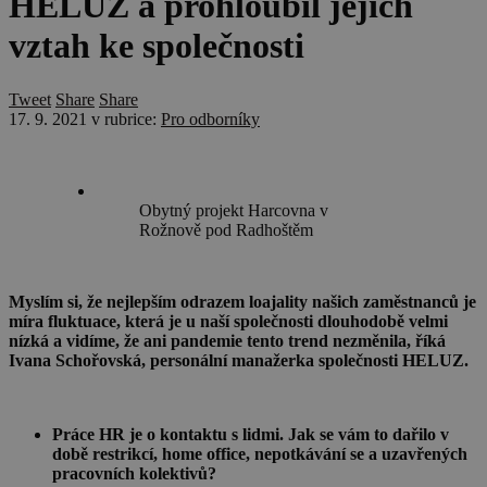
HELUZ a prohloubil jejich
vztah ke společnosti
Tweet
Share
Share
17. 9. 2021
v rubrice:
Pro odborníky
Obytný projekt Harcovna v
Rožnově pod Radhoštěm
Myslím si, že nejlepším odrazem loajality našich zaměstnanců je
míra fluktuace, která je u naší společnosti dlouhodobě velmi
nízká a vidíme, že ani pandemie tento trend nezměnila, říká
Ivana Schořovská, personální manažerka společnosti HELUZ.
Práce HR je o kontaktu s lidmi. Jak se vám to dařilo v
době restrikcí, home office, nepotkávání se a uzavřených
pracovních kolektivů?