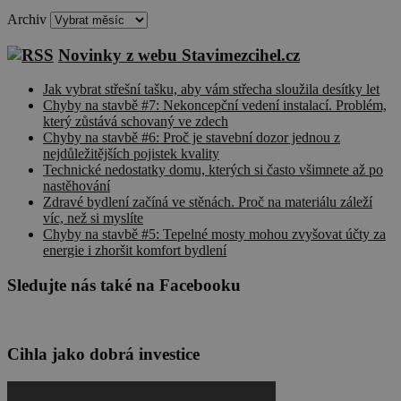
Archiv
Novinky z webu Stavimezcihel.cz
Jak vybrat střešní tašku, aby vám střecha sloužila desítky let
Chyby na stavbě #7: Nekoncepční vedení instalací. Problém,
který zůstává schovaný ve zdech
Chyby na stavbě #6: Proč je stavební dozor jednou z
nejdůležitějších pojistek kvality
Technické nedostatky domu, kterých si často všimnete až po
nastěhování
Zdravé bydlení začíná ve stěnách. Proč na materiálu záleží
víc, než si myslíte
Chyby na stavbě #5: Tepelné mosty mohou zvyšovat účty za
energie i zhoršit komfort bydlení
Sledujte nás také na Facebooku
Cihla jako dobrá investice