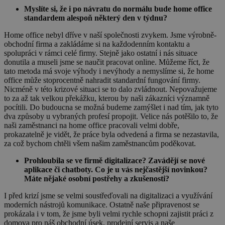
Myslíte si, že i po návratu do normálu bude home office
standardem alespoň některý den v týdnu?
Home office nebyl dříve v naší společnosti zvykem. Jsme výrobně-
obchodní firma a zakládáme si na každodenním kontaktu a
spolupráci v rámci celé firmy. Stejně jako ostatní i nás situace
donutila a museli jsme se naučit pracovat online. Můžeme říct, že
tato metoda má svoje výhody i nevýhody a nemyslíme si, že home
office může stoprocentně nahradit standardní fungování firmy.
Nicméně v této krizové situaci se to dalo zvládnout. Nepovažujeme
to za až tak velkou překážku, kterou by naši zákazníci významně
pocítili. Do budoucna se možná budeme zamýšlet i nad tím, jak tyto
dva způsoby u vybraných profesí propojit. Velice nás potěšilo to, že
naši zaměstnanci na home office pracovali velmi dobře,
prokazatelně je vidět, že práce byla odvedená a firma se nezastavila,
za což bychom chtěli všem našim zaměstnancům poděkovat.
Prohloubila se ve firmě digitalizace? Zavádějí se nové
aplikace či chatboty. Co je u vás nejčastější novinkou?
Máte nějaké osobní postřehy a zkušenosti?
I před krizí jsme se velmi soustřeďovali na digitalizaci a využívání
moderních nástrojů komunikace. Ostatně naše připravenost se
prokázala i v tom, že jsme byli velmi rychle schopni zajistit práci z
domova pro náš obchodní úsek, prodejní servis a naše