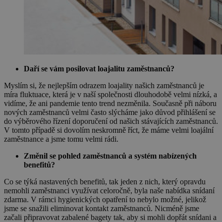
Daří se vám posilovat loajalitu zaměstnanců?
Myslím si, že nejlepším odrazem loajality našich zaměstnanců je
míra fluktuace, která je v naší společnosti dlouhodobě velmi nízká, a
vidíme, že ani pandemie tento trend nezměnila. Současně při náboru
nových zaměstnanců velmi často slýcháme jako důvod přihlášení se
do výběrového řízení doporučení od našich stávajících zaměstnanců.
V tomto případě si dovolím neskromně říct, že máme velmi loajální
zaměstnance a jsme tomu velmi rádi.
Změnil se pohled zaměstnanců a systém nabízených
benefitů?
Co se týká nastavených benefitů, tak jeden z nich, který opravdu
nemohli zaměstnanci využívat celoročně, byla naše nabídka snídaní
zdarma. V rámci hygienických opatření to nebylo možné, jelikož
jsme se snažili eliminovat kontakt zaměstnanců. Nicméně jsme
začali připravovat zabalené bagety tak, aby si mohli dopřát snídani a