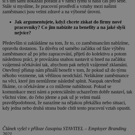
si s tím sami dokázali poradit a v rámci týmů si našli čas pro sebe.
Stále si myslíme, že pracovní prostředí a vztahy mezi našimi
zaměstnanci jsou velmi zdravé a na výborné úrovni.
Jak argumentujete, když chcete získat do firmy nové
pracovníky? Co jim nabízíte za benefity a na jaké slyší
nejvíce?
Především si zakládáme na tom, že to, co zaměstnancům nabízíme,
opravdu dostanou. Ta důvěra od samého začátku od fáze výběru
zaměstnance až po jeho zapracování, přijetí do kolektivu a potom
následnou práci, je provázána snahou nastavit si hned na začátku
vzájemná očekávání tak, abychom pak nebyli vzájemně zklamáni.
Otevřený přístup nám přináší benefit v tom, že pokud už do týmu
někoho vezmeme, tak většinou neodchází. Nelákáme zaměstnance
na věci, které jim nemůžeme následně splnit. Naopak otevřeně
říkáme, co očekáváme a co můžeme nabídnout. Pokud se
komunikace mezi námi a potenciálním uchazečem dobře nastaví, tak
všichni víme, do čeho jdeme a pak už je velmi malá
pravděpodobnost, že narazíme na nějakou překážku nebo situaci,
kdy jedna nebo druhá strana bude chtít tento pracovní vztah opustit.
Článek vyšel v příloze časopisu STAVITEL – Employer Branding
2021