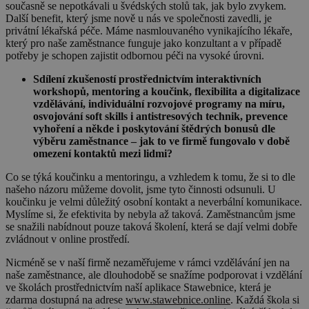
současně se nepotkávali u švédských stolů tak, jak bylo zvykem.
Další benefit, který jsme nově u nás ve společnosti zavedli, je
privátní lékařská péče. Máme nasmlouvaného vynikajícího lékaře,
který pro naše zaměstnance funguje jako konzultant a v případě
potřeby je schopen zajistit odbornou péči na vysoké úrovni.
Sdílení zkušeností prostřednictvím interaktivních
workshopů, mentoring a koučink, flexibilita a digitalizace
vzdělávání, individuální rozvojové programy na míru,
osvojování soft skills i antistresových technik, prevence
vyhoření a někde i poskytování štědrých bonusů dle
výběru zaměstnance – jak to ve firmě fungovalo v době
omezení kontaktů mezi lidmi?
Co se týká koučinku a mentoringu, a vzhledem k tomu, že si to dle
našeho názoru můžeme dovolit, jsme tyto činnosti odsunuli. U
koučinku je velmi důležitý osobní kontakt a neverbální komunikace.
Myslíme si, že efektivita by nebyla až taková. Zaměstnancům jsme
se snažili nabídnout pouze taková školení, která se dají velmi dobře
zvládnout v online prostředí.
Nicméně se v naší firmě nezaměřujeme v rámci vzdělávání jen na
naše zaměstnance, ale dlouhodobě se snažíme podporovat i vzdělání
ve školách prostřednictvím naší aplikace Stawebnice, která je
zdarma dostupná na adrese
www.stawebnice.online
. Každá škola si