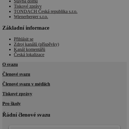
Stavba domu
Tiskové zprávy
TONDACH Česká republika s.r.o.
Wienerberger s.r.o.
Základní informace
Přihlásit se
Zdroj kanálů (příspěvky)
Kanál komentářů
Česká lokalizace
O svazu
Členové svazu
Členové svazu v médiích
Tiskové zprávy
Pro školy
Řádní členové svazu