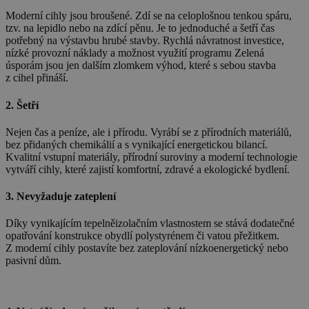
Moderní cihly jsou broušené. Zdí se na celoplošnou tenkou spáru,
tzv. na lepidlo nebo na zdící pěnu. Je to jednoduché a šetří čas
potřebný na výstavbu hrubé stavby. Rychlá návratnost investice,
nízké provozní náklady a možnost využití programu Zelená
úsporám jsou jen dalším zlomkem výhod, které s sebou stavba
z cihel přináší.
2. Šetří
Nejen čas a peníze, ale i přírodu. Vyrábí se z přírodních materiálů,
bez přidaných chemikálií a s vynikající energetickou bilancí.
Kvalitní vstupní materiály, přírodní suroviny a moderní technologie
vytváří cihly, které zajistí komfortní, zdravé a ekologické bydlení.
3. Nevyžaduje zateplení
Díky vynikajícím tepelněizolačním vlastnostem se stává dodatečné
opatřování konstrukce obydlí polystyrénem či vatou přežitkem.
Z moderní cihly postavíte bez zateplování nízkoenergetický nebo
pasivní dům.