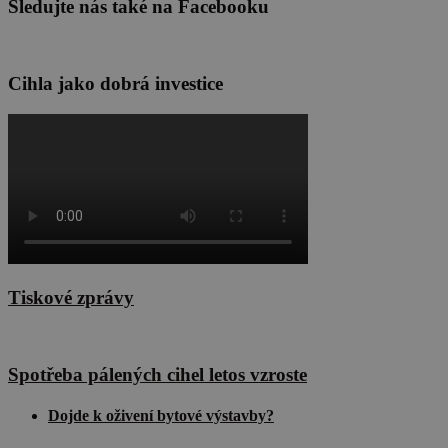
Sledujte nás také na Facebooku
mezi lidmi a
roboty. To je
pro web
přínosné, ab
bylo možné
podávat
Cihla jako dobrá investice
platné zpráv
o používání
jejich
webových
stránek.
CookieScriptConsent
1 rok
Tento soubo
CookieScript
cookie
cscm.cz
používá
služba
Cookie-
Script.com k
zásadách ochrany soukromí společnosti Google
zapamatován
předvoleb
souhlasu se
Tiskové zprávy
soubory
cookie
návštěvníků.
Je nutné, aby
banner
Spotřeba pálených cihel letos vzroste
cookie
Cookie-
Script.com
Dojde k oživení bytové výstavby?
fungoval
správně.