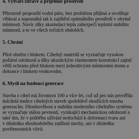
4. Vytváří zdravé a příjemné prostředí
Přirozeně propouští vodní páru, bez problému přijímá a uvolňuje
vlhkost a napomáhá tak k zajištění optimálního prostředí v obytné
místnosti. Navíc díky akumulaci tepla zabezpečí teplotní stabilitu
místností, a to ve všech ročních obdobích.
5. Chrání
Před ohněm i hlukem. Cihelný materiál se vyznačuje vysokou
požární odolností a díky akustickým vlastnostem konstrukcí zajistí
větší ochranu před hlukem mezi jednotlivými místnostmi domu a
dokonce i hlukem venkovním.
6. Myslí na budoucí generace
Stavba z cihel má životnost 100 a více let, což už pro nás prověřila
tisíciletá tradice cihelných staveb spolehlivě sloužících mnoha
generacím. Dlouhověkost a stabilita moderního cihelného systému
se vyznačuje stálou pevností, vynikající mechanickou odolností a
také tím, že v průběhu užívání nedochází k deformaci tvaru ani
v důsledku dlouhodobého zatížení stavby, ani v důsledku
povětrnostních vlivů.