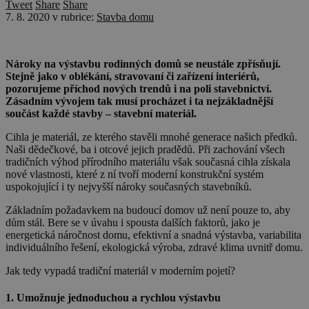
Tweet
Share
Share
7. 8. 2020
v rubrice:
Stavba domu
Nároky na výstavbu rodinných domů se neustále zpřísňují.
Stejně jako v oblékání, stravovaní či zařízení interiérů,
pozorujeme příchod nových trendů i na poli stavebnictví.
Zásadním vývojem tak musí procházet i ta nejzákladnější
součást každé stavby – stavební materiál.
Cihla je materiál, ze kterého stavěli mnohé generace našich předků.
Naši dědečkové, ba i otcové jejich pradědů. Při zachování všech
tradičních výhod přírodního materiálu však současná cihla získala
nové vlastnosti, které z ní tvoří moderní konstrukční systém
uspokojující i ty nejvyšší nároky současných stavebníků.
Základním požadavkem na budoucí domov už není pouze to, aby
dům stál. Bere se v úvahu i spousta dalších faktorů, jako je
energetická náročnost domu, efektivní a snadná výstavba, variabilita
individuálního řešení, ekologická výroba, zdravé klima uvnitř domu.
Jak tedy vypadá tradiční materiál v moderním pojetí?
1. Umožnuje jednoduchou a rychlou výstavbu