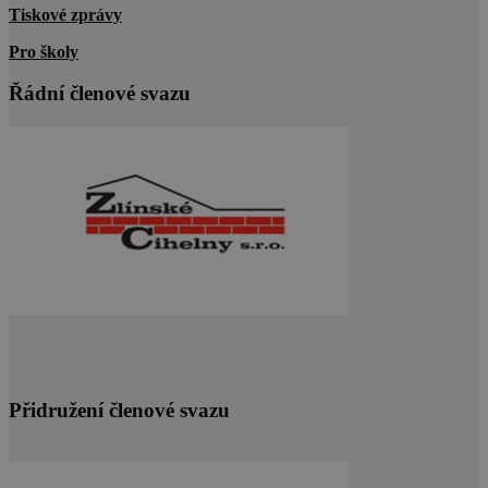
Tiskové zprávy
návštěvnících
relacích a
kampaních p
Pro školy
analytické
přehledy we
Řádní členové svazu
_ga_VLBL4W8KB3
.cscm.cz
1 rok 1
Tento soubo
měsíc
cookie použí
Google Analyt
k zachování
stavu relace.
Přidružení členové svazu