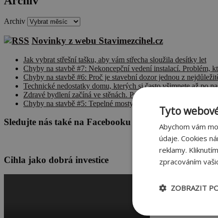
Archiv
Archiv
Novinky z webu Stavimezcihel.cz
Jak vybrat střešní tašku, aby vám střecha sloužila desítky let
Chyby na stavbě #7: Nekoncepční vedení instalací. Problém, k
Chyby na stavbě #6: Proč je stavební dozor jednou z nejdůležitě
Technické nedostatky domu, kterých si často všimnete až po na
Zdravé bydlení začíná ve stěnách. Proč na materiálu záleží víc, 
Chyby na stavbě #5: Tepelné mosty mohou zvyšovat účty za ene
Tyto webové
Sledujte nás také na Facebooku
Abychom vám mohl
údaje. Cookies n
reklamy. Kliknutí
Cihla jako dobrá investice
zpracováním vašic
ZOBRAZIT P
Nezbytně nu