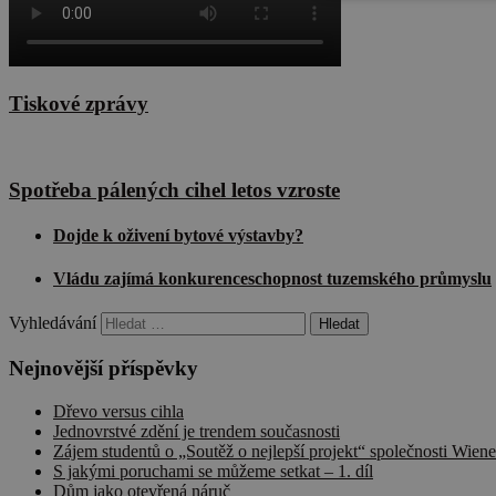
soubory
Tiskové zprávy
Ne
Spotřeba pálených cihel letos vzroste
Nezbytně nutné soubo
Webové stránky nelz
Dojde k oživení bytové výstavby?
Název
Vládu zajímá konkurenceschopnost tuzemského průmyslu
__cf_bm
Vyhledávání
Nejnovější příspěvky
CookieScriptConse
Dřevo versus cihla
Jednovrstvé zdění je trendem současnosti
Zájem studentů o „Soutěž o nejlepší projekt“ společnosti Wiene
udid
S jakými poruchami se můžeme setkat – 1. díl
Dům jako otevřená náruč