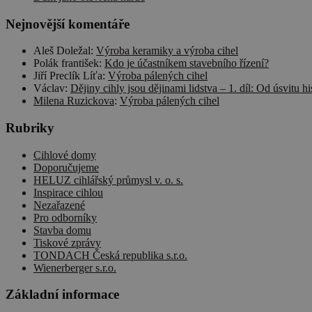
Nejnovější komentáře
Aleš Doležal
:
Výroba keramiky a výroba cihel
Název
Poskytova
Polák františek
:
Kdo je účastníkem stavebního řízení?
Název
/
Doména
Jiří Preclík Líťa
:
Výroba pálených cihel
cee
Václav
:
Dějiny cihly jsou dějinami lidstva – 1. díl: Od úsvitu hi
sid
.seznam.
Milena Ruzickova
:
Výroba pálených cihel
sid
.cscm.cz
Rubriky
_ga
_fbp
Meta
Cihlové domy
Platform
Doporučujeme
Inc.
HELUZ cihlářský průmysl v. o. s.
.cscm.cz
Inspirace cihlou
Nezařazené
_ga_VLBL4W8KB3
Pro odborníky
Stavba domu
Tiskové zprávy
TONDACH Česká republika s.r.o.
Wienerberger s.r.o.
Základní informace