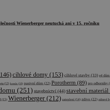
olečnosti Wienerberger neutuchá ani v 15. ročníku
cihlové domy
(153)
146)
cihlové stavby
(33)
e4 dům
Porotherm
(89)
pasivní dům
(22)
pro odborníky
(
eta
(12)
komín
(10)
 domu
(251)
stavební materiál
stavebnictví
(44)
Wienerberger
(212)
zdivo
(22)
ř
(15)
zateplení
(14)
zdravé b