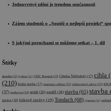
Jednovrstvé zdění je trendem současnosti
Zájem studentů o „Soutěž o nejlepší projekt“ sp
S jakými poruchami se můžeme setkat – 1. díl
Štítky
cihla
(
Cihelna Štěrboholy
(17)
CEEC Research
(13)
akustika
(12)
bydlení
(11)
(210)
hrubá stavba
(17)
inspirace cihlou
(15)
jednovrstvé zdivo
(15)
KM B
stavba
stavba
(65)
(37)
soutěž
(28)
seriál
(26)
rozhovor
(14)
Tondach
(68)
tiskové zprávy
(29)
zpráva
(18)
webiná
výstavba
(11)