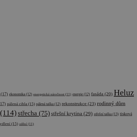
Heluz
fasáda
(20)
(17)
ekonomika
(12)
energetická náročnost
(11)
energie
(12)
rodinný dům
rekonstrukce
(23)
17)
pálená cihla
(15)
pálená taška
(12)
(114)
střecha
(75)
střešní krytina
(29)
tisková
střešní taška
(13)
ydlení
(15)
zdění
(11)