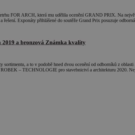
trhu FOR ARCH, která mu udělila ocenění GRAND PRIX. Na největší
a řešení. Exponáty přihlášené do soutěže Grand Prix posuzuje odborná
in 2019 a bronzová Známka kvality
y sortimentu, a to v podobě hned dvou ocenění od odborníků z oblasti st
ÝROBEK – TECHNOLOGIE pro stavebnictví a architekturu 2020. Nejl