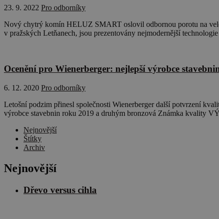
23. 9. 2022
Pro odborníky
Nový chytrý komín HELUZ SMART oslovil odbornou porotu na vele
v pražských Letňanech, jsou prezentovány nejmodernější technologie 
Ocenění pro Wienerberger: nejlepší výrobce stavebn
6. 12. 2020
Pro odborníky
Letošní podzim přinesl společnosti Wienerberger další potvrzení kvalit
výrobce stavebnin roku 2019 a druhým bronzová Známka kvality V
Nejnovější
Štítky
Archiv
Nejnovější
Dřevo versus cihla