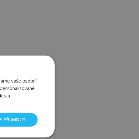
áváme vaše osobní
 personalizované
ies a
E PŘIJMOUT
nkční soubory