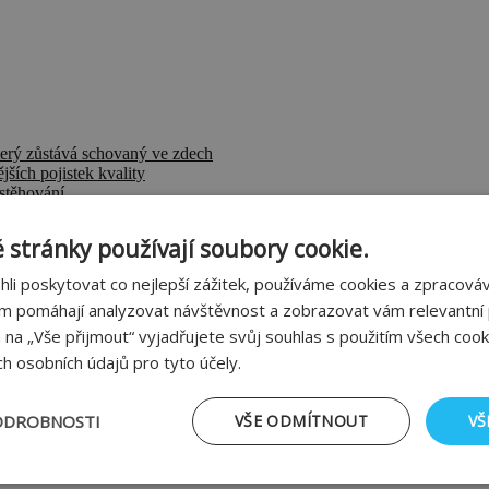
terý zůstává schovaný ve zdech
jších pojistek kvality
stěhování
než si myslíte
rgie i zhoršit komfort bydlení
 stránky používají soubory cookie.
i poskytovat co nejlepší zážitek, používáme cookies a zpracov
ám pomáhají analyzovat návštěvnost a zobrazovat vám relevantní
m na „Vše přijmout“ vyjadřujete svůj souhlas s použitím všech cook
h osobních údajů pro tyto účely.
ODROBNOSTI
VŠE ODMÍTNOUT
VŠ
tné
Výkonové soubory
Soubory cílení
Fu