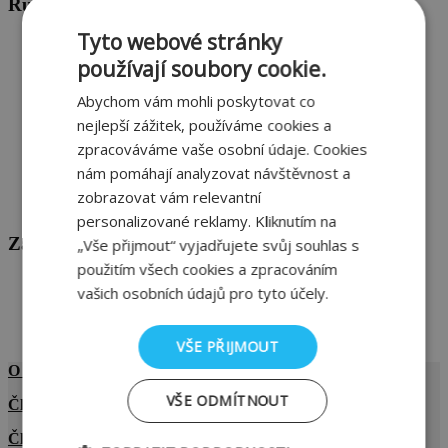
Rubriky
Tyto webové stránky
Cihlové domy
Doporučujeme
používají soubory cookie.
HELUZ cihlářský průmysl v. o. s.
Inspirace cihlou
Abychom vám mohli poskytovat co
Nezařazené
nejlepší zážitek, používáme cookies a
Pro odborníky
zpracováváme vaše osobní údaje. Cookies
Stavba domu
Tiskové zprávy
nám pomáhají analyzovat návštěvnost a
TONDACH Česká republika s.r.o.
zobrazovat vám relevantní
Wienerberger s.r.o.
personalizované reklamy. Kliknutím na
Základní informace
„Vše přijmout“ vyjadřujete svůj souhlas s
použitím všech cookies a zpracováním
Přihlásit se
vašich osobních údajů pro tyto účely.
Zdroj kanálů (příspěvky)
Kanál komentářů
Česká lokalizace
VŠE PŘIJMOUT
O svazu
VŠE ODMÍTNOUT
Členové svazu
Členové svazu v médiích