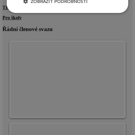
ZOBRAZIT PODROBNOSTI
Tiskové zprávy
Nezbytně
Výkonové
Soubory
Pro školy
nutné
soubory
cílení
soubory
Řádní členové svazu
Funkční soubory
Nezbytně nutné soubory
Výkonové soubory
Soubory cílení
Funkční soubory
Nezbytně nutné soubory cookie umožňují
základní funkce webových stránek, jako je
přihlášení uživatele a správa účtu. Webové stránky
nelze bez nezbytně nutných souborů cookie
správně používat.