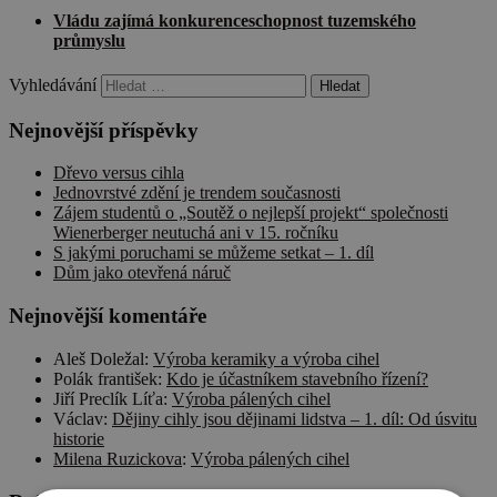
Vládu zajímá konkurenceschopnost tuzemského
průmyslu
Vyhledávání
Nejnovější příspěvky
Dřevo versus cihla
Jednovrstvé zdění je trendem současnosti
Zájem studentů o „Soutěž o nejlepší projekt“ společnosti
Wienerberger neutuchá ani v 15. ročníku
S jakými poruchami se můžeme setkat – 1. díl
Dům jako otevřená náruč
Nejnovější komentáře
Aleš Doležal
:
Výroba keramiky a výroba cihel
Polák františek
:
Kdo je účastníkem stavebního řízení?
Jiří Preclík Líťa
:
Výroba pálených cihel
Václav
:
Dějiny cihly jsou dějinami lidstva – 1. díl: Od úsvitu
historie
Milena Ruzickova
:
Výroba pálených cihel