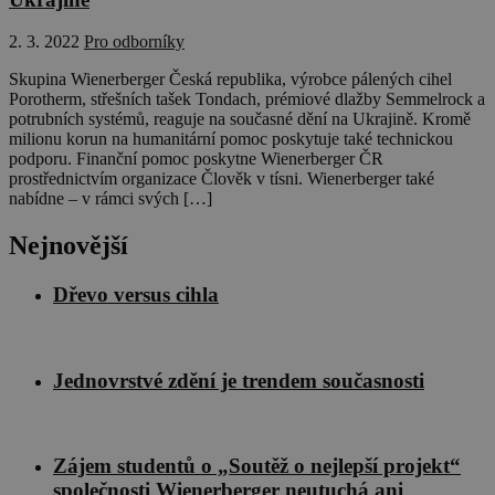
2. 3. 2022
Pro odborníky
Skupina Wienerberger Česká republika, výrobce pálených cihel
Porotherm, střešních tašek Tondach, prémiové dlažby Semmelrock a
potrubních systémů, reaguje na současné dění na Ukrajině. Kromě
milionu korun na humanitární pomoc poskytuje také technickou
podporu. Finanční pomoc poskytne Wienerberger ČR
prostřednictvím organizace Člověk v tísni. Wienerberger také
nabídne – v rámci svých […]
Nejnovější
Dřevo versus cihla
Jednovrstvé zdění je trendem současnosti
Zájem studentů o „Soutěž o nejlepší projekt“
společnosti Wienerberger neutuchá ani