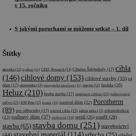
v 15. ročníku
S jakými poruchami se můžeme setkat – 1. díl
Štítky
cihla
Cihelna Štěrboholy
(17)
CEEC Research
(13)
akustika
(12)
bydlení
(11)
cihlové domy
(153)
(146)
cihlové stavby
(33)
e4
fasáda
(20)
dům
(17)
ekonomika
(12)
energetická náročnost
(11)
energie
(12)
Heluz
(210)
hrubá stavba
(17)
inspirace cihlou
(15)
jednovrstvé
Porotherm
pasivní dům
(22)
zdivo
(15)
KM Beta
(12)
komín
(10)
(89)
rekonstrukce
pro odborníky
(17)
pálená cihla
(15)
pálená taška
(12)
rodinný dům
(37)
soutěž
(28)
(23)
seriál
(26)
rozhovor
(14)
stavba domu
(251)
stavba
(65)
stavebnictví
stavební materiál
(114)
střecha
(75)
(44)
střešní