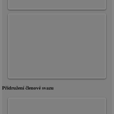
banner
cookie
Cookie-
Script.com
fungoval
správně.
udid
.cscm.cz
4 týdny
Tento cookie
2 dny
se používá k
jedinečné
identifikaci
zařízení,
která mají
přístup k
webové
stránce, aby
sledovala
používání a
zlepšila
uživatelskou
zkušenost.
Přidružení členové svazu
Poskytovatel
/
Název
Vyprší
Popis
Doména