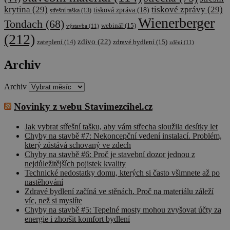
krytina
(29)
tiskové zprávy
(29)
tisková zpráva
(18)
střešní taška
(13)
Wienerberger
Tondach
(68)
webinář
(15)
výstavba
(11)
(212)
zdivo
(22)
zateplení
(14)
zdravé bydlení
(15)
zdění
(11)
Archiv
Archiv
Novinky z webu Stavimezcihel.cz
Jak vybrat střešní tašku, aby vám střecha sloužila desítky let
Chyby na stavbě #7: Nekoncepční vedení instalací. Problém,
který zůstává schovaný ve zdech
Chyby na stavbě #6: Proč je stavební dozor jednou z
nejdůležitějších pojistek kvality
Technické nedostatky domu, kterých si často všimnete až po
nastěhování
Zdravé bydlení začíná ve stěnách. Proč na materiálu záleží
víc, než si myslíte
Chyby na stavbě #5: Tepelné mosty mohou zvyšovat účty za
energie i zhoršit komfort bydlení