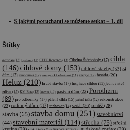
S jakými poruchami se můžeme setkat – 1. díl
Štítky
cihla
Cihelna Štěrboholy
(17)
CEEC Research
(13)
akustika
(12)
bydlení
(11)
cihlové domy
(153)
(146)
cihlové stavby
(33)
e4
fasáda
(20)
dům
(17)
ekonomika
(12)
energetická náročnost
(11)
energie
(12)
Heluz
(210)
hrubá stavba
(17)
inspirace cihlou
(15)
jednovrstvé
Porotherm
pasivní dům
(22)
zdivo
(15)
KM Beta
(12)
komín
(10)
(89)
rekonstrukce
pro odborníky
(17)
pálená cihla
(15)
pálená taška
(12)
rodinný dům
(37)
soutěž
(28)
(23)
seriál
(26)
rozhovor
(14)
stavba domu
(251)
stavba
(65)
stavebnictví
stavební materiál
(114)
střecha
(75)
(44)
střešní
krytina
(29)
tiskové zprávy
(29)
tisková zpráva
(18)
střešní taška
(13)