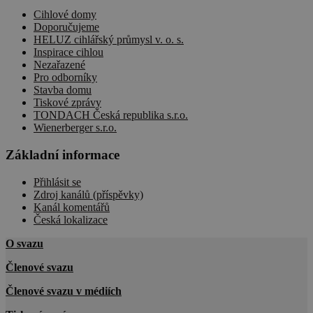
mezi lidmi a
roboty. To je
Cihlové domy
pro web
Doporučujeme
přínosné, ab
HELUZ cihlářský průmysl v. o. s.
bylo možné
Inspirace cihlou
podávat
platné zpráv
Nezařazené
o používání
Pro odborníky
jejich
Stavba domu
webových
stránek.
Tiskové zprávy
TONDACH Česká republika s.r.o.
CookieScriptConsent
1 rok
Tento soubo
CookieScript
Wienerberger s.r.o.
cookie
cscm.cz
používá
služba
Základní informace
Cookie-
Script.com k
zásadách ochrany soukromí společnosti Google
zapamatován
Přihlásit se
předvoleb
Zdroj kanálů (příspěvky)
souhlasu se
Kanál komentářů
soubory
cookie
Česká lokalizace
návštěvníků.
Je nutné, aby
O svazu
banner
cookie
Členové svazu
Cookie-
Script.com
fungoval
Členové svazu v médiích
správně.