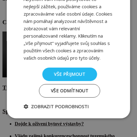
nejlepší zážitek, používáme cookies a
zpracováváme vaše osobní údaje. Cookies
nám pomáhají analyzovat návštěvnost a
Cihla jako dobrá investice
zobrazovat vám relevantní
personalizované reklamy. Kliknutím na
„Vše přijmout“ vyjadřujete svůj souhlas s
použitím všech cookies a zpracováním
vašich osobních údajů pro tyto účely.
VŠE PŘIJMOUT
Tiskové zprávy
VŠE ODMÍTNOUT
ZOBRAZIT PODROBNOSTI
Spotřeba pálených cihel letos vzroste
Nezbytně
Výkonové
Soubory
nutné
soubory
cílení
Dojde k oživení bytové výstavby?
soubory
Vládu zajímá konkurenceschopnost tuzemského