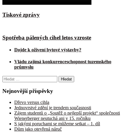
Tiskové zprávy
Spotřeba pálených cihel letos vzroste
Dojde k oživení bytové výstavby?
Vládu zajímá konkurenceschopnost tuzemského
průmyslu
Vyhledávání
Nejnovější příspěvky
Dřevo versus cihla
Jednovrstvé zdění je trendem současnosti
Zájem studentů o „Soutěž o nejlepší projekt“ společnosti
Wienerberger neutuchá ani v 15. ročníku
S jakými poruchami se můžeme setkat – 1. díl
Dům jako otevřená náruč