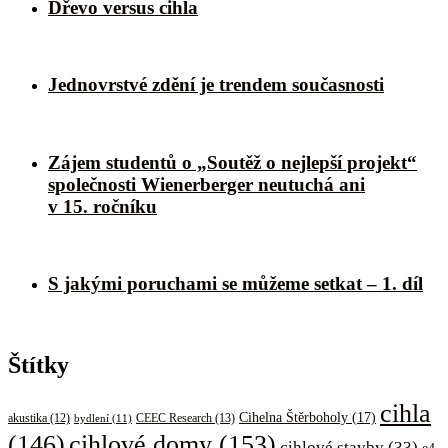
Dřevo versus cihla
Jednovrstvé zdění je trendem současnosti
Zájem studentů o „Soutěž o nejlepší projekt“
společnosti Wienerberger neutuchá ani
v 15. ročníku
S jakými poruchami se můžeme setkat – 1. díl
Štítky
cihla
Cihelna Štěrboholy
(17)
CEEC Research
(13)
akustika
(12)
bydlení
(11)
cihlové domy
(153)
(146)
cihlové stavby
(33)