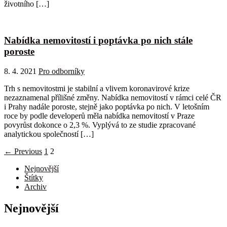
životního […]
Nabídka nemovitostí i poptávka po nich stále
poroste
8. 4. 2021
Pro odborníky
Trh s nemovitostmi je stabilní a vlivem koronavirové krize
nezaznamenal přílišné změny. Nabídka nemovitostí v rámci celé ČR
i Prahy nadále poroste, stejně jako poptávka po nich. V letošním
roce by podle developerů měla nabídka nemovitostí v Praze
povyrůst dokonce o 2,3 %. Vyplývá to ze studie zpracované
analytickou společností […]
← Previous
1
2
Nejnovější
Štítky
Archiv
Nejnovější