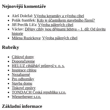
Nejnovější komentáře
Aleš Doležal
:
Výroba keramiky a výroba cihel
Polák františek
:
Kdo je účastníkem stavebního řízení?
Jiří Preclík Líťa
:
Výroba pálených cihel
Václav
:
Dějiny cihly jsou dějinami lidstva – 1. díl: Od úsvitu
historie
Milena Ruzickova
:
Výroba pálených cihel
Rubriky
Cihlové domy
Doporučujeme
HELUZ cihlářský průmysl v. o. s.
Inspirace cihlou
Nezařazené
Pro odborníky
Stavba domu
Tiskové zprávy
TONDACH Česká republika s.r.o.
Wienerberger s.r.o.
Základní informace