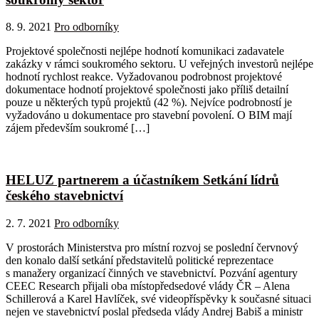
8. 9. 2021
Pro odborníky
Projektové společnosti nejlépe hodnotí komunikaci zadavatele
zakázky v rámci soukromého sektoru. U veřejných investorů nejlépe
hodnotí rychlost reakce. Vyžadovanou podrobnost projektové
dokumentace hodnotí projektové společnosti jako příliš detailní
pouze u některých typů projektů (42 %). Nejvíce podrobností je
vyžadováno u dokumentace pro stavební povolení. O BIM mají
zájem především soukromé […]
HELUZ partnerem a účastníkem Setkání lídrů
českého stavebnictví
2. 7. 2021
Pro odborníky
V prostorách Ministerstva pro místní rozvoj se poslední červnový
den konalo další setkání představitelů politické reprezentace
s manažery organizací činných ve stavebnictví. Pozvání agentury
CEEC Research přijali oba místopředsedové vlády ČR – Alena
Schillerová a Karel Havlíček, své videopříspěvky k současné situaci
nejen ve stavebnictví poslal předseda vlády Andrej Babiš a ministr