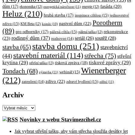
e4
fasáda
(20)
dům
(17)
ekonomika
(12)
energetická náročnost
(11)
energie
(12)
Heluz
(210)
hrubá stavba
(17)
inspirace cihlou
(15)
jednovrstvé
Porotherm
pasivní dům
(22)
zdivo
(15)
KM Beta
(12)
komín
(10)
(89)
rekonstrukce
pro odborníky
(17)
pálená cihla
(15)
pálená taška
(12)
rodinný dům
(37)
soutěž
(28)
(23)
seriál
(26)
rozhovor
(14)
stavba domu
(251)
stavba
(65)
stavebnictví
stavební materiál
(114)
střecha
(75)
(44)
střešní
krytina
(29)
tiskové zprávy
(29)
tisková zpráva
(18)
střešní taška
(13)
Wienerberger
Tondach
(68)
webinář
(15)
výstavba
(11)
(212)
zdivo
(22)
zateplení
(14)
zdravé bydlení
(15)
zdění
(11)
Archiv
Archiv
Novinky z webu Stavimezcihel.cz
Jak vybrat střešní tašku, aby vám střecha sloužila desítky let