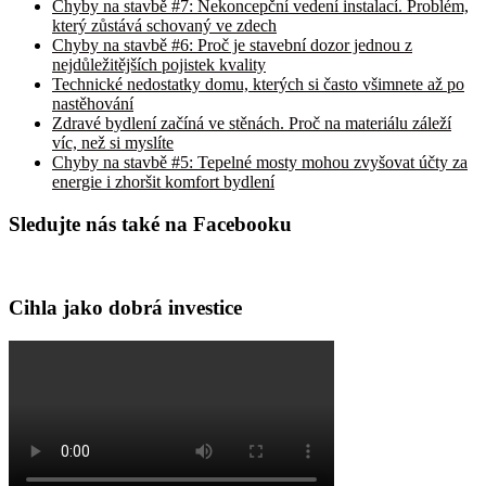
Chyby na stavbě #7: Nekoncepční vedení instalací. Problém,
který zůstává schovaný ve zdech
Chyby na stavbě #6: Proč je stavební dozor jednou z
nejdůležitějších pojistek kvality
Technické nedostatky domu, kterých si často všimnete až po
nastěhování
Zdravé bydlení začíná ve stěnách. Proč na materiálu záleží
víc, než si myslíte
Chyby na stavbě #5: Tepelné mosty mohou zvyšovat účty za
energie i zhoršit komfort bydlení
Sledujte nás také na Facebooku
Cihla jako dobrá investice