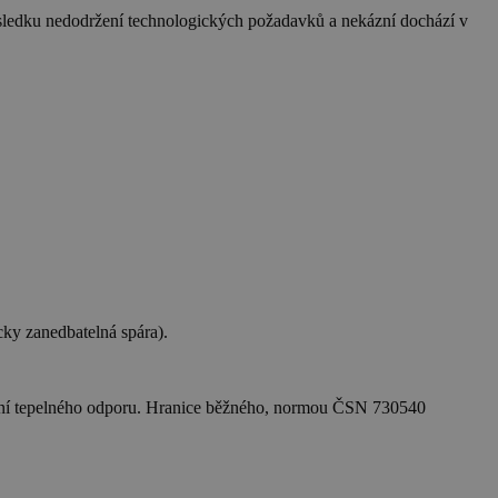
ledku nedodržení technologických požadavků a nekázní dochází v
cky zanedbatelná spára).
nížení tepelného odporu. Hranice běžného, normou ČSN 730540