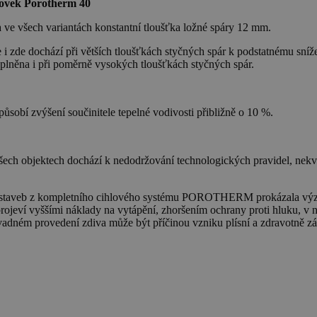
arovek Porotherm 40
 ve všech variantách konstantní tloušťka ložné spáry 12 mm.
le i zde dochází při větších tloušťkách styčných spár k podstatnému 
lněna i při poměrně vysokých tloušťkách styčných spár.
ůsobí zvýšení součinitele tepelné vodivosti přibližně o 10 %.
všech objektech dochází k nedodržování technologických pravidel, nek
í staveb z kompletního cihlového systému POROTHERM prokázala význ
 projeví vyššími náklady na vytápění, zhoršením ochrany proti hluku, v 
adném provedení zdiva může být příčinou vzniku plísní a zdravotně zá