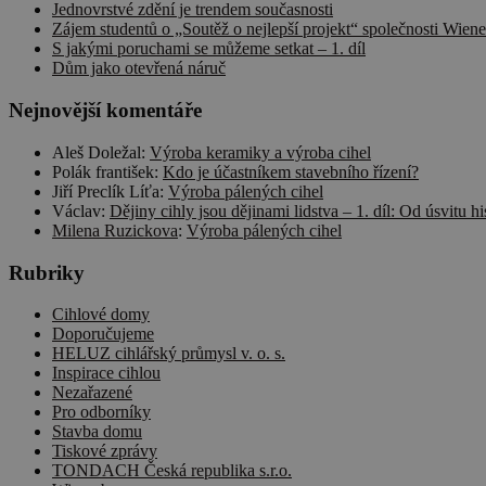
Jednovrstvé zdění je trendem současnosti
Zájem studentů o „Soutěž o nejlepší projekt“ společnosti Wiene
S jakými poruchami se můžeme setkat – 1. díl
Dům jako otevřená náruč
Nejnovější komentáře
Aleš Doležal
:
Výroba keramiky a výroba cihel
Polák františek
:
Kdo je účastníkem stavebního řízení?
Jiří Preclík Líťa
:
Výroba pálených cihel
Václav
:
Dějiny cihly jsou dějinami lidstva – 1. díl: Od úsvitu hi
Milena Ruzickova
:
Výroba pálených cihel
Rubriky
Cihlové domy
Doporučujeme
HELUZ cihlářský průmysl v. o. s.
Inspirace cihlou
Nezařazené
Pro odborníky
Stavba domu
Tiskové zprávy
TONDACH Česká republika s.r.o.