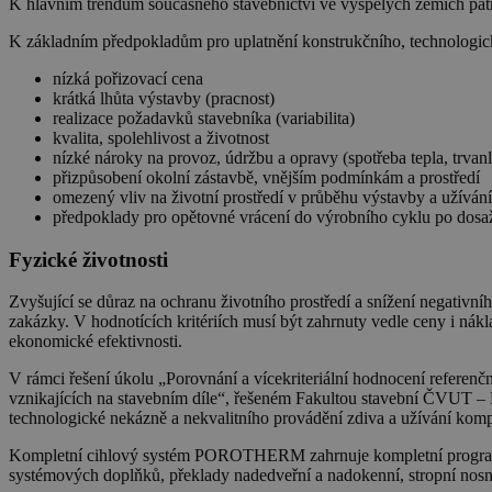
K hlavním trendům současného stavebnictví ve vyspělých zemích patří 
K základním předpokladům pro uplatnění konstrukčního, technologick
nízká pořizovací cena
krátká lhůta výstavby (pracnost)
realizace požadavků stavebníka (variabilita)
kvalita, spolehlivost a životnost
nízké nároky na provoz, údržbu a opravy (spotřeba tepla, trvanl
přizpůsobení okolní zástavbě, vnějším podmínkám a prostředí
omezený vliv na životní prostředí v průběhu výstavby a užívání
předpoklady pro opětovné vrácení do výrobního cyklu po dosaže
Fyzické životnosti
Zvyšující se důraz na ochranu životního prostředí a snížení negativní
zakázky. V hodnotících kritériích musí být zahrnuty vedle ceny i ná
ekonomické efektivnosti.
V rámci řešení úkolu „Porovnání a vícekriteriální hodnocení refere
vznikajících na stavebním díle“, řešeném Fakultou stavební ČVUT – K
technologické nekázně a nekvalitního provádění zdiva a užívání kom
Kompletní cihlový systém POROTHERM zahrnuje kompletní program zdi
systémových doplňků, překlady nadedveřní a nadokenní, stropní nos