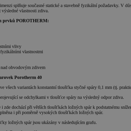
zi splňuje současné statické a stavebně fyzikální požadavky. V důs
výsledné vlastnosti zdiva.
dicích prvků POROTHERM:
tními vlivy
 fyzikálními vlastnostmi
ců nad obvodovým zdivem
tvarovek Porotherm 40
e všech variantách konstantní tloušťka styčné spáry 0,1 mm (tj. prakti
ojevující se odchylkami v tloušťce spáry na výsledný odpor zdiva.
le i zde dochází při větších tloušťkách ložných spár k podstatnému s
lněna i při poměrně vysokých tloušťkách ložných spár.
šťky ložných spár jsou ukázány v následujícím grafu.