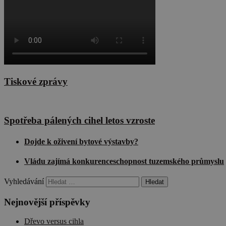
CookieScriptConse
udid
Tiskové zprávy
Název
Poskytova
Název
Spotřeba pálených cihel letos vzroste
/
Doména
cee
sid
.seznam.
Dojde k oživení bytové výstavby?
sid
.cscm.cz
Vládu zajímá konkurenceschopnost tuzemského průmyslu
_ga
_fbp
Meta
Vyhledávání
Platform
Inc.
.cscm.cz
Nejnovější příspěvky
_ga_VLBL4W8KB3
Dřevo versus cihla