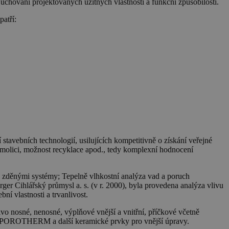
uchování projektovaných užitných vlastností a funkční způsobilosti.
atří:
stavebních technologií, usilujících kompetitivně o získání veřejné
demolici, možnost recyklace apod., tedy komplexní hodnocení
 zděnými systémy; Tepelně vlhkostní analýza vad a poruch
r Cihlářský průmysl a. s. (v r. 2000), byla provedena analýza vlivu
 vlastnosti a trvanlivost.
nosné, nenosné, výplňové vnější a vnitřní, příčkové včetně
ce POROTHERM a další keramické prvky pro vnější úpravy.