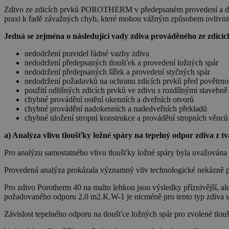
Zdivo ze zdicích prvků POROTHERM v předepsaném provedení a dimen
praxi k řadě závažných chyb, které mohou vážným způsobem ovlivnit 
Jedná se zejména o následující vady zdiva prováděného ze z
nedodržení pravidel řádné vazby zdiva
nedodržení předepsaných tloušťek a provedení ložných spár
nedodržení předepsaných šířek a provedení styčných spár
nedodržení požadavků na ochranu zdicích prvků před povětrnos
použití odlišných zdicích prvků ve zdivu s rozdílnými stavebně
chybné provádění ostění okenních a dveřních otvorů
chybné provádění nadokenních a nadedveřních překladů
chybné uložení stropní konstrukce a provádění stropních věn
a) Analýza vlivu tloušťky ložné spáry na tepelný odpor zdiva z 
Pro analýzu samostatného vlivu tloušťky ložné spáry byla uvažována v
Provedená analýza prokázala významný vliv technologické nekázně pr
Pro zdivo Porotherm 40 na maltu lehkou jsou výsledky příznivější, a
požadovaného odporu 2,0 m2.K.W-1 je nicméně pro tento typ zdiva sp
Závislost tepelného odporu na tloušťce ložných spár pro zvolené tlou