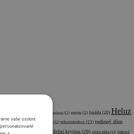
Heluz
fasáda
(20)
(17)
ekonomika
(12)
energetická náročnost
(11)
energie
(12)
áváme vaše osobní
rodinný dům
rekonstrukce
(23)
17)
pálená cihla
(15)
pálená taška
(12)
 personalizované
(114)
střecha
(75)
střešní krytina
(29)
tisková
střešní taška
(13)
ies a