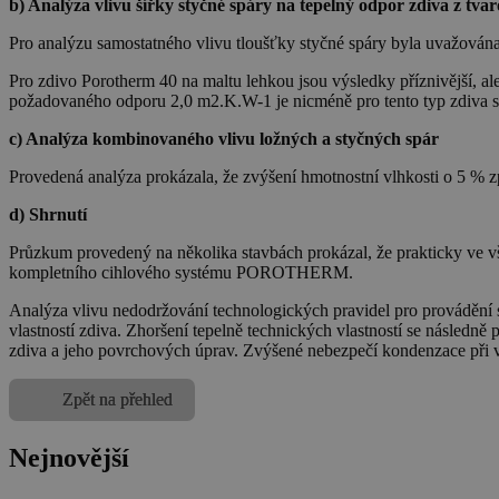
b) Analýza vlivu šířky styčné spáry na tepelný odpor zdiva z tv
Pro analýzu samostatného vlivu tloušťky styčné spáry byla uvažována
Pro zdivo Porotherm 40 na maltu lehkou jsou výsledky příznivější, a
požadovaného odporu 2,0 m2.K.W-1 je nicméně pro tento typ zdiva sp
c) Analýza kombinovaného vlivu ložných a styčných spár
Provedená analýza prokázala, že zvýšení hmotnostní vlhkosti o 5 % zp
d) Shrnutí
Průzkum provedený na několika stavbách prokázal, že prakticky ve 
kompletního cihlového systému POROTHERM.
Analýza vlivu nedodržování technologických pravidel pro prováděn
vlastností zdiva. Zhoršení tepelně technických vlastností se následně
zdiva a jeho povrchových úprav. Zvýšené nebezpečí kondenzace při v
Zpět na přehled
Nejnovější