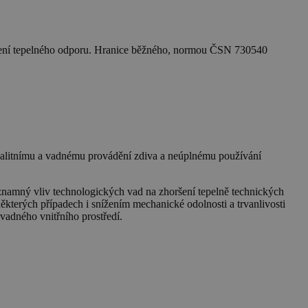
snížení tepelného odporu. Hranice běžného, normou ČSN 730540
valitnímu a vadnému provádění zdiva a neúplnému používání
amný vliv technologických vad na zhoršení tepelně technických
některých případech i snížením mechanické odolnosti a trvanlivosti
vadného vnitřního prostředí.