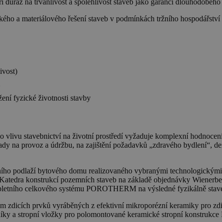
důraz na trvanlivost a spolehlivost staveb jako garanci dlouhodobého 
ého a materiálového řešení staveb v podmínkách tržního hospodářství p
ivost)
ní fyzické životnosti stavby
ho vlivu stavebnictví na životní prostředí vyžaduje komplexní hodnocení 
klady na provoz a údržbu, na zajištění požadavků „zdravého bydlení“, 
nčního podlaží bytového domu realizovaného vybranými technologickými
atedra konstrukcí pozemních staveb na základě objednávky Wienerberge
pletního celkového systému POROTHERM na výsledné fyzikálně stavební
cích prvků vyráběných z efektivní mikroporézní keramiky pro zdivo 
níky a stropní vložky pro polomontované keramické stropní konstruk