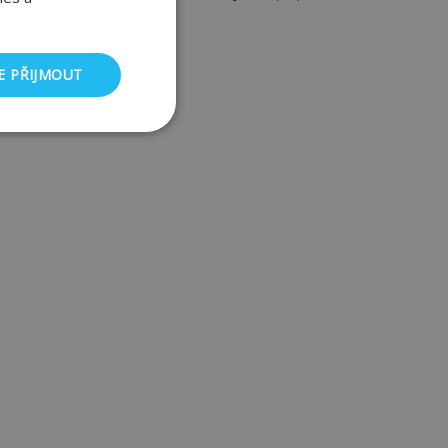
ydlení
(15)
zdění
(11)
E PŘIJMOUT
nkční soubory
ory
 a správa účtu.
dmi a roboty. To je
 zprávy o