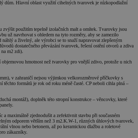
lý dům. Hlavní oblast využití cihelných tvarovek je nízkopodlažní
 zvýšit použitím tepelně izolačních malt a omítek. Tvarovky jsou
u už navrhovat s ohledem na tyto rozměry, aby se zamezilo
 náhlý a živelný, ale výrobci se to snaží napravovat zlepšeným
ůvodů dostatečného převázání tvarovek, řešení ostění otvorů a zdiva
 na m2 zdi).
í objemovou hmotnost než tvarovky pro vnější zdivo, protože u nich
 mm), v zahraničí nejsou výjimkou velkorozměrové příčkovky s
 těchto formátů je rok od roku méně časté. CP neboli cihla plná –
uchá montáž), doplněk této stropní konstrukce – věncovky, které
panely.
íc a maximálně zjednodušit a zefektivnit stavbu při současném
tepelným odporem větším než 3 m2.K.W-1, různých úhlových tvarovek,
erální vlnou nebo betonem, až po keramickou dlažbu a roletové
pro zákazníky.