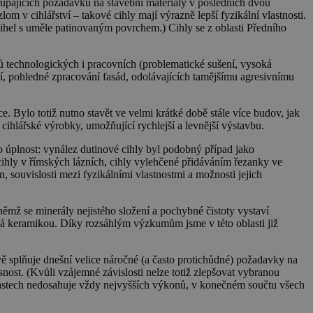
toupajících požadavků na stavební materiály v posledních dvou
zlom v cihlářství – takové cihly mají výrazně lepší fyzikální vlastnosti.
h cihel s uměle patinovaným povrchem.) Cihly se z oblasti Předního
ů technologických i pracovních (problematické sušení, vysoká
ní, pohledné zpracování fasád, odolávajících tamějšímu agresivnímu
e. Bylo totiž nutno stavět ve velmi krátké době stále více budov, jak
cihlářské výrobky, umožňující rychlejší a levnější výstavbu.
o úplnost: vynález dutinové cihly byl podobný případ jako
ihly v římských lázních, cihly vylehčené přidáváním řezanky ve
 souvislosti mezi fyzikálními vlastnostmi a možnosti jejich
mž se minerály nejistého složení a pochybné čistoty vystaví
ná keramikou. Díky rozsáhlým výzkumům jsme v této oblasti již
splňuje dnešní velice náročné (a často protichůdné) požadavky na
nost. (Kvůli vzájemné závislosti nelze totiž zlepšovat vybranou
oblastech nedosahuje vždy nejvyšších výkonů, v konečném součtu všech