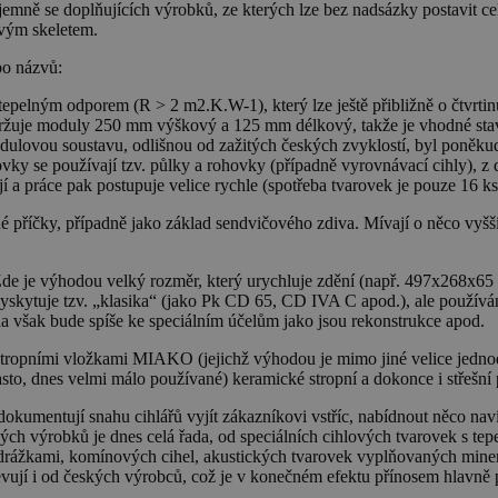
jemně se doplňujících výrobků, ze kterých lze bez nadsázky postavit ce
vým skeletem.
bo názvů:
epelným odporem (R > 2 m2.K.W-1), který lze ještě přibližně o čtvrtinu
ržuje moduly 250 mm výškový a 125 mm délkový, takže je vhodné stavb
dulovou soustavu, odlišnou od zažitých českých zvyklostí, byl poněkud
ky se používají tzv. půlky a rohovky (případně vyrovnávací cihly), z d
 a práce pak postupuje velice rychle (spotřeba tvarovek je pouze 16 ks
 příčky, případně jako základ sendvičového zdiva. Mívají o něco vyšš
de je výhodou velký rozměr, který urychluje zdění (např. 497x268x65
skytuje tzv. „klasika“ (jako Pk CD 65, CD IVA C apod.), ale používání
ívána však bude spíše ke speciálním účelům jako jsou rekonstrukce apod.
stropními vložkami MIAKO (jejichž výhodou je mimo jiné velice jednod
často, dnes velmi málo používané) keramické stropní a dokonce i střešní 
 dokumentují snahu cihlářů vyjít zákazníkovi vstříc, nabídnout něco nav
ých výrobků je dnes celá řada, od speciálních cihlových tvarovek s 
ími drážkami, komínových cihel, akustických tvarovek vyplňovaných min
evují i od českých výrobců, což je v konečném efektu přínosem hlavně 