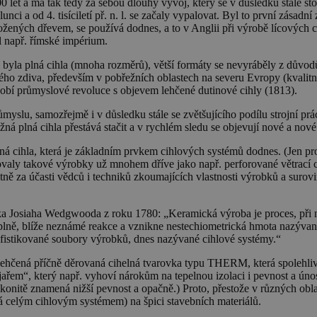
00 let a má tak tedy za sebou dlouhý vývoj, který se v důsledku stále s
ci a od 4. tisíciletí př. n. l. se začaly vypalovat. Byl to první zásadní 
proložených dřevem, se používá dodnes, a to v Anglii při výrobě lícovýc
l např. římské impérium.
byla plná cihla (mnoha rozměrů), větší formáty se nevyráběly z důvod
ového zdiva, především v pobřežních oblastech na severu Evropy (kvalit
bdobí průmyslové revoluce s objevem lehčené dutinové cihly (1813).
yslu, samozřejmě i v důsledku stále se zvětšujícího podílu strojní prác
á plná cihla přestává stačit a v rychlém sledu se objevují nové a nové 
ná cihla, která je základním prvkem cihlových systémů dodnes. (Jen pr
valy takové výrobky už mnohem dříve jako např. perforované větrací c
ě za účasti vědců i techniků zkoumajících vlastnosti výrobků a surovin,
ka Josiaha Wedgwooda z roku 1780: „Keramická výroba je proces, při ně
plně, blíže neznámé reakce a vznikne nestechiometrická hmota nazýva
fistikované soubory výrobků, dnes nazývané cihlové systémy.“
hčená příčně děrovaná cihelná tvarovka typu THERM, která spolehlivě 
ařem“, který např. vyhoví nárokům na tepelnou izolaci i pevnost a únos
 zákonitě znamená nižší pevnost a opačně.) Proto, přestože v různých 
 celým cihlovým systémem) na špici stavebních materiálů.