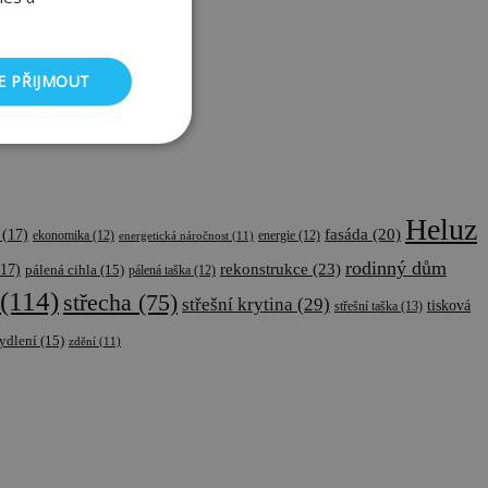
E PŘIJMOUT
nkční soubory
Heluz
fasáda
(20)
(17)
ekonomika
(12)
energetická náročnost
(11)
energie
(12)
rodinný dům
rekonstrukce
(23)
17)
pálená cihla
(15)
pálená taška
(12)
(114)
střecha
(75)
střešní krytina
(29)
tisková
střešní taška
(13)
ory
ydlení
(15)
zdění
(11)
 a správa účtu.
dmi a roboty. To je
 zprávy o