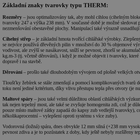
Základní znaky tvarovky typu THERM:
Rozměry
– jsou optimalizovány tak, aby mohl cihlou (cihelným blo
tvarovky 247 a výška 238 mm). V současné době je možné sledovat př
nezmenšování obestavěné plochy. Manipulací také výrazně usnadňuj
Cihelný střep
– je základní hmota tvořící cihlářské výrobky. Zlepšen
se nejvíce používá dřevěných pilin v množství do 30 % objemové výrob
vodivost, ale zvýší se nasákavost, sníží se pevnost, zhorší se akumul
kg.m-3 (tj. včetně děrování), i když je možné objevit i tvarovky, kt
dopravě i na stavbě.
Děrování
– prošlo také dlouhodobým vývojem od plošně velkých otvorů
Tloušťky žebírek se stále zmenšují a pomocí komplikovaných tvarů děr
toku není jediné kritérium, díky vlivu přestupu tepla přes otvory (je
Maltové spáry
– jsou také velmi důležitou oblastí cihlářských výzku
tak nejen tepelný most, ale také se zvyšuje homogenita zdi, což je d
pouze místo maltové zátky zapadá do kapsy zub vedlejší tvarovky), což
několikaprocentní – vylepšení oproti systému s více zuby).
Vodorovná (ložná) spára, dnes obvykle 12 mm silná (+238 mm vysoká
pevnost zdiva a je to pozůstatek z doby, kdy ještě nebyly rozšířeny t