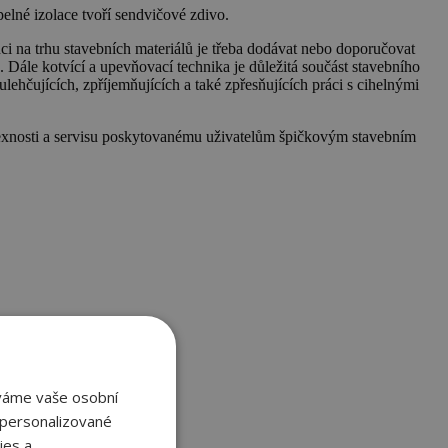
elné izolace tvoří sendvičové zdivo.
i na trhu stavebních materiálů je třeba dodávat nebo doporučovat
 Dále kotvící a upevňovací technika je důležitá součást stavebního
lehčujících, zpříjemňujících a také zpřesňujících práci s cihelnými
plexnosti a servisu poskytovanému uživatelům špičkovým stavebním
áváme vaše osobní
 personalizované
ies a