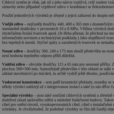
Cihlový systém je však, jak už z jeho názvu vyplývá, celý soubor vzá
zástavby nebo případně výplňové zdivo v kombinaci se železobetono
Použití jednotlivých výrobků je zřejmé z jejich zařazení do skupin ne
Vnější zdivo
– nejčastěji tloušťky 440, 400 a 365 mm s dostatečným t
standardně dodávány v pevnostech 10 a 8 MPa. Většina výrobců dod
zbytečnému řezání tvarovek apod. (Je třeba přiznat, že přechod na mo
informačním servisem a technickými podklady.) Jako doplňkové tvarov
bez tepelných mostů. Styčné spáry u zazubených tvarovek se nemaltují
Nosné zdivo
– tloušťky 300, 240 a 175 mm slouží především na nosné
není hodnota tepelného odporu příliš důležitá.
Vnitřní zdivo
– obvykle tloušťky 115 a 65 mm pro nenosné příčky. Z
plochou 500×500 mm. Samozřejmě především v této oblasti se stále vy
základ stavebnictví po tisíciletí, tu určitě vydrží ještě dlouho, použ
Vodorovné konstrukce
– sem patří keramické překlady, nosníky se 
někdy výrobci nabízejí už s integrovanou izolací a také (u nás dříve 
Speciální výrobky
– jsou také součástí cihlových systémů a zřetelně
dodržení zásad správného zdění a následné funkčnosti budovy. Takov
cihel pro ostění otvorů, vysokopevnostních cihel, cihel s instalačn
schránky. Je chvályhodné, že podobné výrobky se čím dál častěji obj