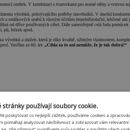
y pomocí omítek. V kombinaci s tvarovkami pro nosné stěny a vrstvou tep
imentu výrobků, pokrývajícího potřeby stavebníků. V dnešní konkurenc
ch a omítkových směsí k různým účelům (tepelněizolační, lehčené atd.).
odlišná od dříve používaných cihel. Dále samozřejmě celá řada pomůcek u
, pil, frézek apod.
ka výrobků a služeb, která je díky kvalitě, užitným vlastnostem, kom
rof. Vavřína ze 60. let:
„Cihla za to ani nemůže, že je tak dobrá!“
 stránky používají soubory cookie.
i poskytovat co nejlepší zážitek, používáme cookies a zpracov
ám pomáhají analyzovat návštěvnost a zobrazovat vám relevantní
m na „Vše přijmout“ vyjadřujete svůj souhlas s použitím všech cook