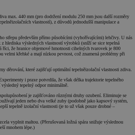
 zdiva max. 440 mm (pro dodržení modulu 250 mm jsou další rozměry
pelněizolačních vlastností), z důvodů jednodušší manipulace a
ého střepu především přímo působícími (vyhořívajícími) lehčivy. U nás
 hlediska výsledných vlastností výrobků (sníží se sice tepelná
dá říci, že hranice objemové hmotnosti cihelných tvarovek je 800
jsou velmi křehké a mají nízkou pevnost, což znamená problémy při
děrování, které zajišťují optimální tepelněizolační vlastnosti zdiva.
xperimenty i praxe potvrdila, že však délka trajektorie tepelného
ují výsledný tepelný odpor minimálně.
é spolupůsobení je zajišťováno různými druhy ozubení. Eliminuje se
 používají jeden nebo dva velké zuby (podobně jako kapsový systém,
pší tepelně izolační vlastnosti (je to už však pouze drobné –
la vyplnit maltou. (Přerušovaná ložná spára snižuje výslednou
 řeší mnohem lépe.)