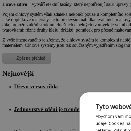
Lícové zdivo
– vytváří efektní fasády, které nepotřebují další úprav
Pojem cihlový systém však zdaleka nekončí pouze u kompletního sort
také doplňkové materiály. Je to především nabídka kvalitních maltový
díla, protože vnitřní struktura dnešních cihelných tvarovek je velmi 
tvarovkami: různé druhy kleští, držáků, pomůcek pro přesné maltování
Z výše jmenovaného je zřejmé, že cihlový systém je komplexní nabíd
materiálem. Cihlové systémy jsou tak současným vyjádřením sloganu p
Zpět na přehled
Nejnovější
Dřevo versus cihla
Tyto webové
Jednovrstvé zdění je trendem současnosti
Abychom vám mohl
údaje. Cookies n
reklamy. Kliknutí