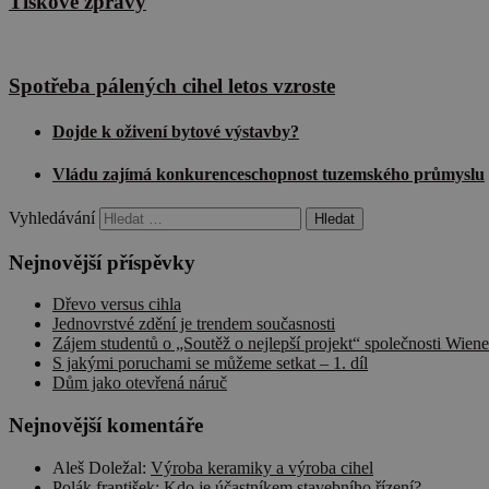
Tiskové zprávy
Spotřeba pálených cihel letos vzroste
Dojde k oživení bytové výstavby?
Vládu zajímá konkurenceschopnost tuzemského průmyslu
Vyhledávání
Nejnovější příspěvky
Dřevo versus cihla
Jednovrstvé zdění je trendem současnosti
Zájem studentů o „Soutěž o nejlepší projekt“ společnosti Wiene
S jakými poruchami se můžeme setkat – 1. díl
Dům jako otevřená náruč
Nejnovější komentáře
Aleš Doležal
:
Výroba keramiky a výroba cihel
Polák františek
:
Kdo je účastníkem stavebního řízení?