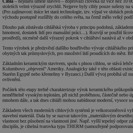
Cihla
– nejstarší umělé stavivo – doprovází člověka už více než 10 0
stoletích velmi výrazně zrychlil. Nejprve byly cihly pouze sušeny na slun
(Pro zajímavost: tisíce let stará technologie, tzv. výpal ve slohách 
východu postupně rozšířily do celého světa, na čemž mělo velký podí
Dlouho pak zůstávala cihlářská výroba v principu podobná, základem 
hmotnost, dostatek lidí pro manuální práci…). Rozvíjí se použití líc
prostředí), nicméně další výrazný pokrok v cihlářství nastává až v o
Tento výrobek je předzvěstí dalšího bouřlivého vývoje cihlářského prům
obytných tak průmyslových, pro množství lidí proudících do měst. Běžn
Základním keramickým stavivem, spolu s plnou cihlou, se stává lehče
Kolumbovo „objevení“ Ameriky. Analogicky také v této oblasti existo
Starém Egyptě nebo křemeliny v Byzanci.) Další vývoj probíhá už nutn
ovlivnění.
Počátek této etapy trefně charakterizuje výrok keramického průkopní
neměřitelně vysokým teplotám, při nichž proběhnou, částečně nebo ú
mnohem dále, a tak dnes cihláři mohou nabídnout moderní, vysoce so
Základem všech moderních cihlových systémů je velkorozměrová vyle
stavební materiál. Dala by se nazvat takovým „materiálovým desetiboj
vlastnost bez působení na vlastnosti jiné. Např. vyšší tepelný odpor
disciplín, je cihelná tvarovka typu THERM (samozřejmě podporovaná