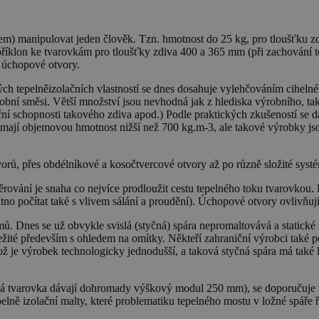
kem) manipulovat jeden člověk. Tzn. hmotnost do 25 kg, pro tloušťku
íklon ke tvarovkám pro tloušťky zdiva 400 a 365 mm (při zachování te
í úchopové otvory.
ých tepelněizolačních vlastností se dnes dosahuje vylehčováním ciheln
ní směsi. Větší množství jsou nevhodná jak z hlediska výrobního, tak z
ační schopnosti takového zdiva apod.) Podle praktických zkušeností se 
eré mají objemovou hmotnost nižší než 700 kg.m-3, ale takové výrobky 
, přes obdélníkové a kosočtvercové otvory až po různě složité systémy 
ování je snaha co nejvíce prodloužit cestu tepelného toku tvarovkou. E
 nutno počítat také s vlivem sálání a proudění). Úchopové otvory ovlivň
mů. Dnes se už obvykle svislá (styčná) spára nepromaltovává a statick
ůležité především s ohledem na omítky. Někteří zahraniční výrobci také
 je výrobek technologicky jednodušší, a taková styčná spára má také le
 tvarovka dávají dohromady výškový modul 250 mm), se doporučuje zce
epelně izolační malty, které problematiku tepelného mostu v ložné spáře